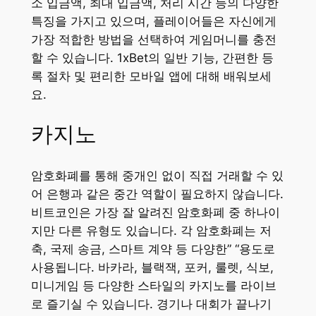
소 입금액, 최대 입금액, 처리 시간 등의 다양한
특징을 가지고 있으며, 플레이어들은 자신에게
가장 적합한 방법을 선택하여 게임머니를 충전
할 수 있습니다. 1xBet의 일반 기능, 간편한 등
록 절차 및 편리한 모바일 앱에 대해 배워보세
요.
카지노
암호화폐를 통해 중개인 없이 직접 거래할 수 있
어 은행과 같은 중간 역할이 필요하지 않습니다.
비트코인은 가장 잘 알려진 암호화폐 중 하나이
지만 다른 유형도 있습니다. 각 암호화폐는 저
축, 국제 송금, 스마트 계약 등 다양한” “용도로
사용됩니다. 바카라, 블랙잭, 포커, 룰렛, 식보,
미니게임 등 다양한 스타일의 카지노를 라이브
로 즐기실 수 있습니다. 경기나 대회가 끝나기