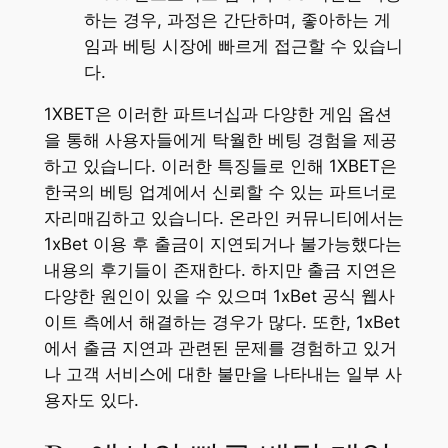
하는 경우, 과정은 간단하며, 좋아하는 게
임과 베팅 시장에 빠르게 접근할 수 있습니
다.
1XBET은 이러한 파트너십과 다양한 게임 옵션
을 통해 사용자들에게 탁월한 베팅 경험을 제공
하고 있습니다. 이러한 특징들로 인해 1XBET은
한국의 베팅 업계에서 신뢰할 수 있는 파트너로
자리매김하고 있습니다. 온라인 커뮤니티에서는
1xBet 이용 후 출금이 지연되거나 불가능했다는
내용의 후기들이 존재한다. 하지만 출금 지연은
다양한 원인이 있을 수 있으며 1xBet 공식 웹사
이트 측에서 해결하는 경우가 많다. 또한, 1xBet
에서 출금 지연과 관련된 문제를 경험하고 있거
나 고객 서비스에 대한 불만을 나타내는 일부 사
용자도 있다.