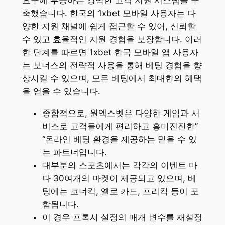
축했습니다. 한국의 1xbet 모바일 사용자는 다
양한 지원 채널에 쉽게 접근할 수 있어, 신뢰할
수 있고 효율적인 지원 경험을 보장합니다. 이러
한 단계를 따르면 1xbet 한국 모바일 앱 사용자
는 보너스의 전략적 사용을 통해 베팅 경험을 향
상시킬 수 있으며, 모든 베팅에서 최대한의 혜택
을 얻을 수 있습니다.
종합적으로, 원엑스벳은 다양한 게임과 서
비스로 고객들에게 편리하고 흥미진진한”
“온라인 베팅 환경을 제공하는 믿을 수 있
는 파트너입니다.
대부분의 스포츠에서는 각각의 이벤트 마
다 30여개의 마켓이 제공되고 있으며, 베
팅에는 코너킥, 옐로 카드, 프리킥 등이 포
함됩니다.
이 경우 프록시 설정의 매개 변수를 재설정