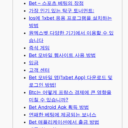
Bet – 스포츠 베팅의 장점
가장 인기 있는 탁구 토너먼트:
Ios에 1xbet 응용 프로그램을 설치하는
방법
원엑스벳 다양한 기기에서 이용할 수 있
습니다
즉석 게임
Bet 모바일 웹사이트 사용 방법
입금
고객 센터
Bet 모바일 앱(1xbet App) 다운로드 및
로그인 방법!
Btc는 어떻게 프랑스 경제에 큰 영향을
미칠 수 있습니까?
Bet Android Apk 획득 방법
연패한 베팅에 제공되는 보너스
Bet 애플리케이션에서 출금 방법