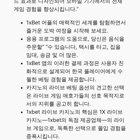
드 효과로 디자인되어 모바일 기기에서의 전체
게임 경험을 향상시킵니다.”
1xBet 어플의 매력적인 세계를 탐험하면서
즐거운 도박 여정을 시작해 보세요.
응용 프로그램의 도움으로, 당신은 음식을
주문할” “수 있습니다, 택시를 타고, 집을
임대, 송금 및 더 많은.
1xBet 앱의 이러한 결제 과정은 사용자 친
화적으로 설계되어 한국 플레이어에게 수
월한 베팅 경험을 제공합니다.
카지노의 라이브 베팅 옵션의 견고한 선택
은 라이브 게임 애호가들의 선호 목적지로
서의 지위를 공고히 합니다.
1xbet 라이브 카지노의 핵심은 1X 라이브
카지노—1xbet의 독점 제공업체—의 라이
브 게임으로, 독특한 선택으로 몰입 경험을
증폭시킵니다.