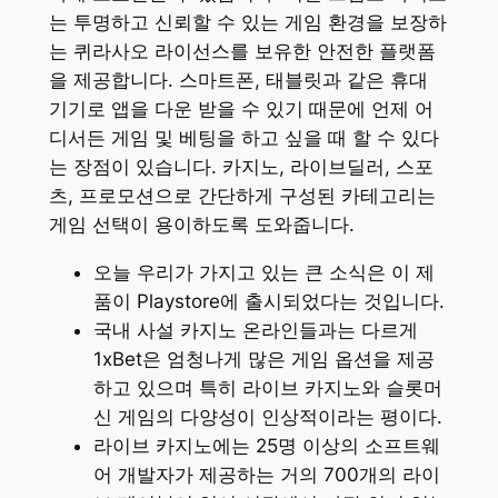
는 투명하고 신뢰할 수 있는 게임 환경을 보장하
는 퀴라사오 라이선스를 보유한 안전한 플랫폼
을 제공합니다. 스마트폰, 태블릿과 같은 휴대
기기로 앱을 다운 받을 수 있기 때문에 언제 어
디서든 게임 및 베팅을 하고 싶을 때 할 수 있다
는 장점이 있습니다. 카지노, 라이브딜러, 스포
츠, 프로모션으로 간단하게 구성된 카테고리는
게임 선택이 용이하도록 도와줍니다.
오늘 우리가 가지고 있는 큰 소식은 이 제
품이 Playstore에 출시되었다는 것입니다.
국내 사설 카지노 온라인들과는 다르게
1xBet은 엄청나게 많은 게임 옵션을 제공
하고 있으며 특히 라이브 카지노와 슬롯머
신 게임의 다양성이 인상적이라는 평이다.
라이브 카지노에는 25명 이상의 소프트웨
어 개발자가 제공하는 거의 700개의 라이