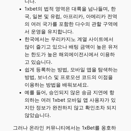
니다.
1xbet의 법적 영역은 대륙을 넘나들며, 한
국, 일본 및 유럽, 아프리카, 아메리카 전역
의 여러 국가를 포함한 다수의 관할 구역에
서 운영을 유지합니다.
한국에서는 우리카지노 계열 사이트에서
많이 즐기고 있으나 배팅 금액이 높은 유저
는 한도가 높은 해외에이전시에서 이용하
고 있습니다.
쉽게 등록하는 방법, 모바일 앱을 탐색하는
방법, 보너스 및 프로모션 코드의 이점을
이용하는 방법을 배워보세요.
예를 들어, 승인되지 않은 송금 지연에 항
의하는 여러 1xbet 모바일 앱 사용자가 있
지만 정보가 완전하지 않고 확인조차 되지
않았습니다.
그러나 온라인 커뮤니티에서는 1xBet를 옹호하