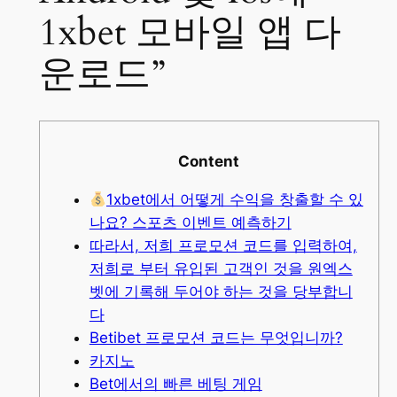
1xbet 모바일 앱 다
운로드”
Content
1xbet에서 어떻게 수익을 창출할 수 있
나요? 스포츠 이벤트 예측하기
따라서, 저희 프로모션 코드를 입력하여,
저희로 부터 유입된 고객인 것을 원엑스
벳에 기록해 두어야 하는 것을 당부합니
다
Betibet 프로모션 코드는 무엇입니까?
카지노
Bet에서의 빠른 베팅 게임