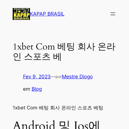
Saltar
para
KAPAP BRASIL
o
conteúdo
1xbet Com 베팅 회사 온라
인 스포츠 베
Fev 9, 2023
—
Mestre Diogo
por
em
Blog
1xbet Com 베팅 회사 온라인 스포츠 베팅
Android 및 Ios에