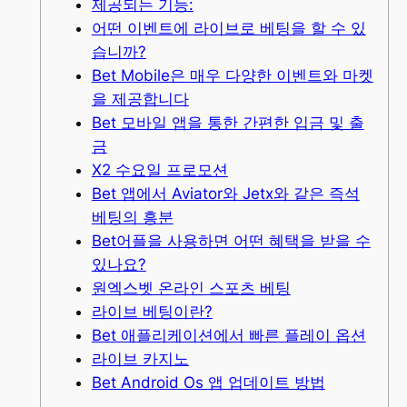
제공되는 기능:
어떤 이벤트에 라이브로 베팅을 할 수 있
습니까?
Bet Mobile은 매우 다양한 이벤트와 마켓
을 제공합니다
Bet 모바일 앱을 통한 간편한 입금 및 출
금
X2 수요일 프로모션
Bet 앱에서 Aviator와 Jetx와 같은 즉석
베팅의 흥분
Bet어플을 사용하면 어떤 혜택을 받을 수
있나요?
원엑스벳 온라인 스포츠 베팅
라이브 베팅이란?
Bet 애플리케이션에서 빠른 플레이 옵션
라이브 카지노
Bet Android Os 앱 업데이트 방법