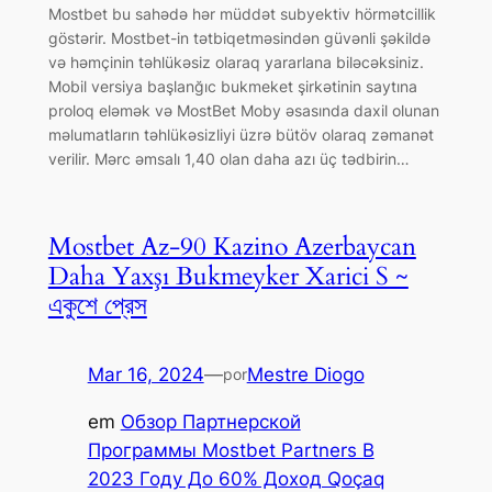
Mostbet bu sahədə hər müddət subyektiv hörmətcillik
göstərir. Mostbet-in tətbiqetməsindən güvənli şəkildə
və həmçinin təhlükəsiz olaraq yararlana biləcəksiniz.
Mobil versiya başlanğıc bukmeket şirkətinin saytına
proloq eləmək və MostBet Moby əsasında daxil olunan
məlumatların təhlükəsizliyi üzrə bütöv olaraq zəmanət
verilir. Mərc əmsalı 1,40 olan daha azı üç tədbirin…
Mostbet Az-90 Kazino Azerbaycan
Daha Yaxşı Bukmeyker Xarici S ~
একুশে প্রেস
Mar 16, 2024
—
Mestre Diogo
por
em
Обзор Партнерской
Программы Mostbet Partners В
2023 Году До 60% Доход Qoçaq