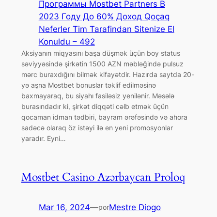
Программы Mostbet Partners В
2023 Году До 60% Доход Qoçaq
Neferler Tim Tarafindan Sitenize El
Konuldu – 492
Aksiyanın miqyasını başa düşmək üçün boy status
səviyyəsində şirkətin 1500 AZN məbləğində pulsuz
mərc buraxdığını bilmək kifayətdir. Hazırda saytda 20-
yə aşna Mostbet bonuslar təklif edilməsinə
baxmayaraq, bu siyahı fasiləsiz yenilənir. Məsələ
burasındadır ki, şirkət diqqəti cəlb etmək üçün
qocaman idman tədbiri, bayram ərəfəsində və ahora
sadəcə olaraq öz istəyi ilə en yeni promosyonlar
yaradır. Eyni…
Mostbet Casino Azərbaycan Proloq
Mar 16, 2024
—
Mestre Diogo
por