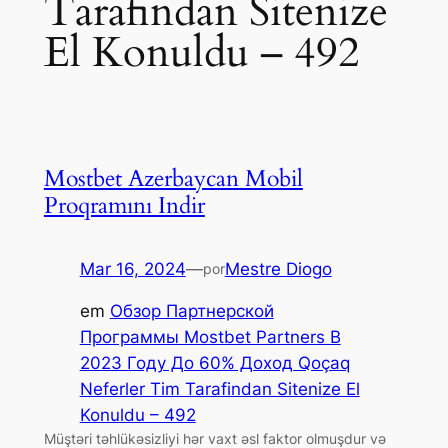
Tarafindan Sitenize
El Konuldu – 492
Mostbet Azerbaycan Mobil
Proqramını Indir
Mar 16, 2024
—
Mestre Diogo
por
em
Обзор Партнерской
Программы Mostbet Partners В
2023 Году До 60% Доход Qoçaq
Neferler Tim Tarafindan Sitenize El
Konuldu – 492
Müştəri təhlükəsizliyi hər vaxt əsl faktor olmuşdur və