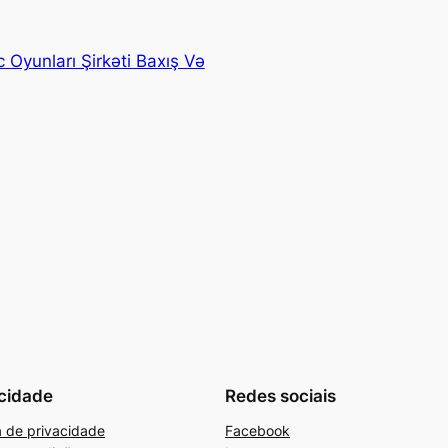
Oyunları Şirkəti Baxış Və
cidade
Redes sociais
ca de privacidade
Facebook