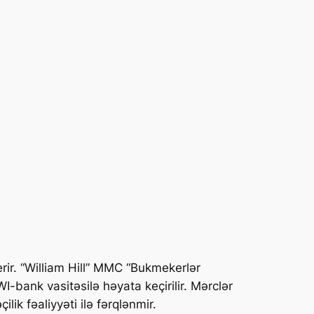
rir. “William Hill” MMC “Bukmekerlər
bank vasitəsilə həyata keçirilir. Mərclər
ik fəaliyyəti ilə fərqlənmir.