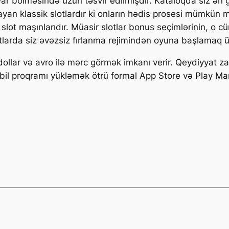
 uyar bölməsində uzun təsvir edilmişdir. Kataloqda siz ə
mayan klassik slotlardır ki onların hədis prosesi mümkün
 slot maşınlarıdır. Müasir slotlar bonus seçimlərinin, o 
slotlarda siz əvəzsiz fırlanma rejimindən oyuna başlamaq 
dollar və avro ilə mərc görmək imkanı verir. Qeydiyyat z
l proqramı yükləmək ötrü formal App Store və Play Mar