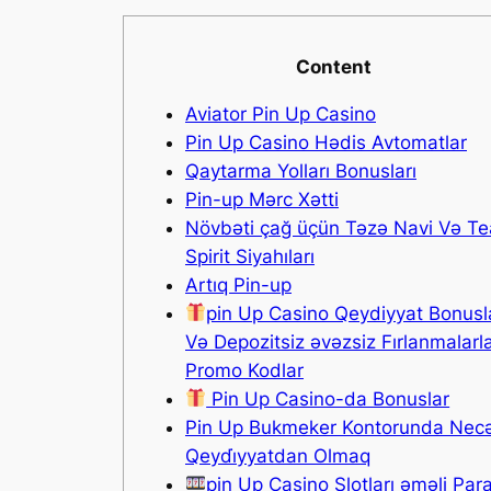
Content
Aviator Pin Up Casino
Pin Up Casino Hədis Avtomatlar
Qaytarma Yolları Bonusları
Pin-up Mərc Xətti
Növbəti çağ üçün Təzə Navi Və T
Spirit Siyahıları
Artıq Pin-up
pin Up Casino Qeydiyyat Bonusl
Və Depozitsiz əvəzsiz Fırlanmalarl
Promo Kodlar
Pin Up Casino-da Bonuslar
Pin Up Bukmeker Kontorunda Nec
Qeydi̇yyatdan Olmaq
pin Up Casino Slotları əməli Par