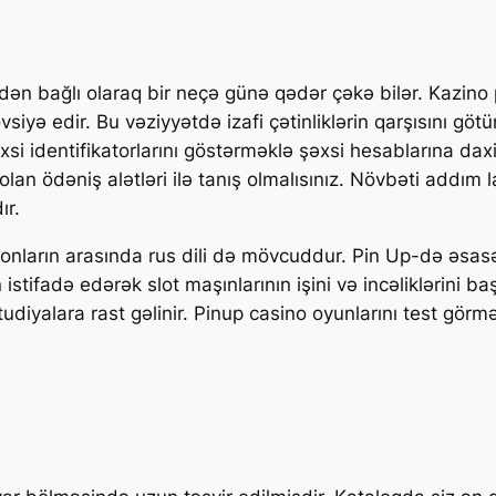
ndən bağlı olaraq bir neçə günə qədər çəkə bilər. Kazi
övsiyə edir. Bu vəziyyətdə izafi çətinliklərin qarşısını 
i identifikatorlarını göstərməklə şəxsi hesablarına daxil
n ödəniş alətləri ilə tanış olmalısınız. Növbəti addım 
ır.
onların arasında rus dili də mövcuddur. Pin Up-də əsasən
istifadə edərək slot maşınlarının işini və incəliklərini b
udiyalara rast gəlinir. Pinup casino oyunlarını test gör