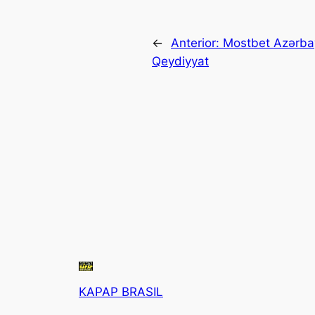
←
Anterior:
Mostbet Azərba
Qeydiyyat
KAPAP BRASIL