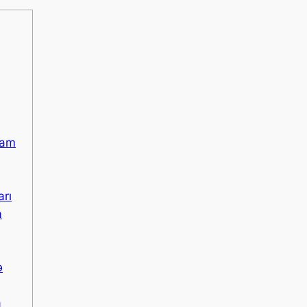
eam
arı
a
ə
a