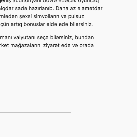
n geniş auditoriyanı dövrə edəcək oyuncaq
 miqdar sadə hazırlanıb. Daha az əlamətdar
cümlədən şəxsi simvolların və pulsuz
üçün artıq bonuslar əldə edə bilərsiniz.
amanı valyutanı seçə bilərsiniz, bundan
ket mağazalarını ziyarət edə və orada