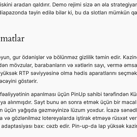
iskini aradan qaldırır. Demo rejimi sizə ən əla strategiy
apazonda təyin edilə bilər ki, bu da slotları mümkün qəd
matlar
 oyun, gur ödənişlər və bölünməz gizlilik təmin edir. Kazi
ndən mövzular, barabanların və xətlərin sayı, vermə əmsalla
 yüksək RTP səviyyəsinə olma hədis aparatlarını seçmə
əcəyini göstərir.
əaliyyətinin aparılması üçün PinUp sahibi tərəfindən Kü
ziya alınmışdır. Sayt bunu ən sonra etmək üçün bir macal
un üçün yağışda gəzməyinizə lüzum yoxdur. İcazə sənə
 gözlənilməz lotereyalarda iştirak etməyə rüsxət verir
n adaptasiyası bax: cəzb edir. Pin-up-da lap yüksək kazi