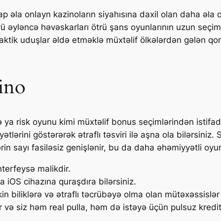
ap əla onlayn kazinoların siyahısına daxil olan daha əla 
ü əyləncə həvəskarları ötrü şans oyunlarının uzun seçimi
raktik uduşlar əldə etməklə müxtəlif ölkələrdən gələn 
ino
 ya risk oyunu kimi müxtəlif bonus seçimlərindən istifad
lərini göstərərək ətraflı təsviri ilə aşna ola bilərsiniz. 
rin sayı fasiləsiz genişlənir, bu da daha əhəmiyyətli oyu
nterfeysə malikdir.
 iOS cihazına quraşdıra bilərsiniz.
 biliklərə və ətraflı təcrübəyə olma olan mütəxəssislər ç
və siz həm real pulla, həm də istəyə üçün pulsuz kreditl