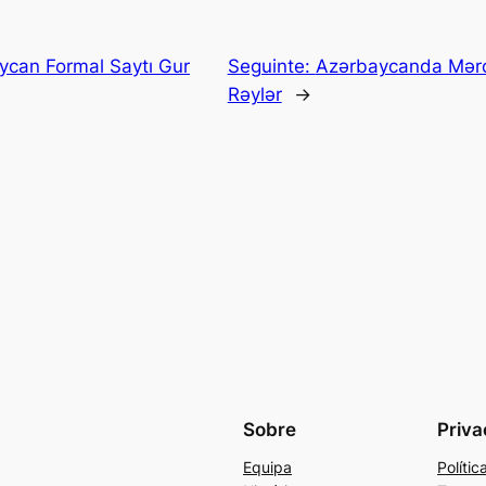
ycan Formal Saytı Gur
Seguinte:
Azərbaycanda Mərc 
Rəylər
→
Sobre
Priva
Equipa
Políti