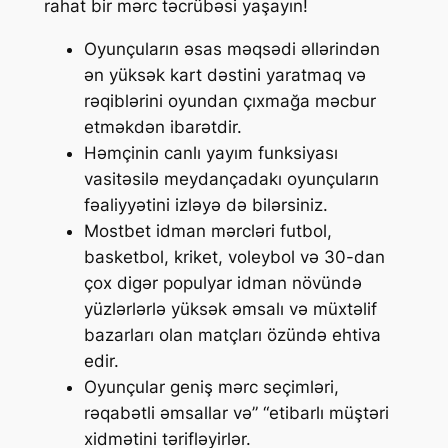
rahat bir mərc təcrübəsi yaşayın!
Oyunçuların əsas məqsədi əllərindən
ən yüksək kart dəstini yaratmaq və
rəqiblərini oyundan çıxmağa məcbur
etməkdən ibarətdir.
Həmçinin canlı yayım funksiyası
vasitəsilə meydançadakı oyunçuların
fəaliyyətini izləyə də bilərsiniz.
Mostbet idman mərcləri futbol,
basketbol, kriket, voleybol və 30-dan
çox digər populyar idman növündə
yüzlərlərlə yüksək əmsalı və müxtəlif
bazarları olan matçları özündə ehtiva
edir.
Oyunçular geniş mərc seçimləri,
rəqabətli əmsallar və” “etibarlı müştəri
xidmətini tərifləyirlər.