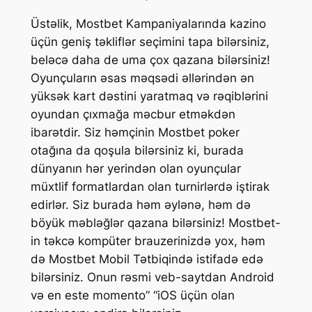
Üstəlik, Mostbet Kampaniyalarında kazino
üçün geniş təkliflər seçimini tapa bilərsiniz,
beləcə daha de uma çox qazana bilərsiniz!
Oyunçuların əsas məqsədi əllərindən ən
yüksək kart dəstini yaratmaq və rəqiblərini
oyundan çıxmağa məcbur etməkdən
ibarətdir. Siz həmçinin Mostbet poker
otağına da qoşula bilərsiniz ki, burada
dünyanın hər yerindən olan oyunçular
müxtlif formatlardan olan turnirlərdə iştirak
edirlər. Siz burada həm əylənə, həm də
böyük məbləğlər qazana bilərsiniz! Mostbet-
in təkcə kompüter brauzerinizdə yox, həm
də Mostbet Mobil Tətbiqində istifadə edə
bilərsiniz. Onun rəsmi veb-saytdan Android
və en este momento” “iOS üçün olan