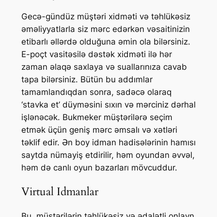
Gecə-gündüz müştəri xidməti və təhlükəsiz
əməliyyatlarla siz mərc edərkən vəsaitinizin
etibarlı əllərdə olduğuna əmin ola bilərsiniz.
E-poçt vasitəsilə dəstək xidməti ilə hər
zaman əlaqə saxlaya və suallarınıza cavab
tapa bilərsiniz. Bütün bu addımlar
tamamlandıqdan sonra, sadəcə olaraq
‘stavka et’ düyməsini sıxın və mərciniz dərhal
işlənəcək. Bukmeker müştərilərə seçim
etmək üçün geniş mərc əmsalı və xətləri
təklif edir. Ən boy idman hadisələrinin hamısı
saytda nümayiş etdirilir, həm oyundan əvvəl,
həm də canlı oyun bazarları mövcuddur.
Virtual Idmanlar
Bu, müştərilərin təhlükəsiz və ədalətli onlayn