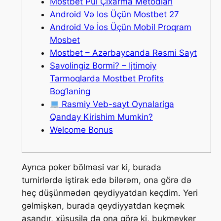
Mostbet Pul Çıxarma Metodları
Android Və Ios Üçün Mostbet 27
Android Və İos Üçün Mobil Proqram
Mosbet
Mostbet – Azərbaycanda Rəsmi Sayt
Savolingiz Bormi? – Ijtimoiy
Tarmoqlarda Mostbet Profits
Bog’laning
Rasmiy Veb-sayt Oynalariga
Qanday Kirishim Mumkin?
Welcome Bonus
Ayrıca poker bölməsi var ki, burada
turnirlərdə iştirak edə bilərəm, ona görə də
heç düşünmədən qeydiyyatdan keçdim. Yeri
gəlmişkən, burada qeydiyyatdan keçmək
asandır, xüsusilə də ona görə ki, bukmeyker