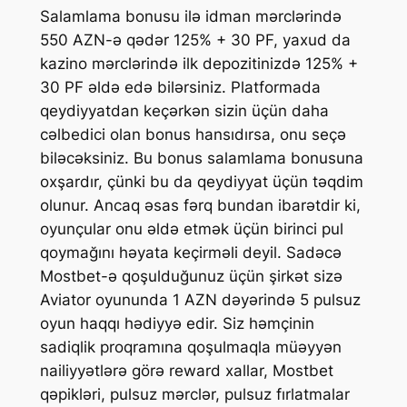
Salamlama bonusu ilə idman mərclərində
550 AZN-ə qədər 125% + 30 PF, yaxud da
kazino mərclərində ilk depozitinizdə 125% +
30 PF əldə edə bilərsiniz. Platformada
qeydiyyatdan keçərkən sizin üçün daha
cəlbedici olan bonus hansıdırsa, onu seçə
biləcəksiniz. Bu bonus salamlama bonusuna
oxşardır, çünki bu da qeydiyyat üçün təqdim
olunur. Ancaq əsas fərq bundan ibarətdir ki,
oyunçular onu əldə etmək üçün birinci pul
qoymağını həyata keçirməli deyil. Sadəcə
Mostbet-ə qoşulduğunuz üçün şirkət sizə
Aviator oyununda 1 AZN dəyərində 5 pulsuz
oyun haqqı hədiyyə edir. Siz həmçinin
sadiqlik proqramına qoşulmaqla müəyyən
nailiyyətlərə görə reward xallar, Mostbet
qəpikləri, pulsuz mərclər, pulsuz fırlatmalar