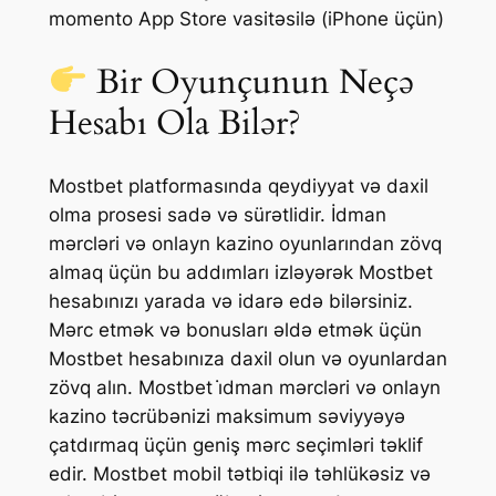
momento App Store vasitəsilə (iPhone üçün)
Bir Oyunçunun Neçə
Hesabı Ola Bilər?
Mostbet platformasında qeydiyyat və daxil
olma prosesi sadə və sürətlidir. İdman
mərcləri və onlayn kazino oyunlarından zövq
almaq üçün bu addımları izləyərək Mostbet
hesabınızı yarada və idarə edə bilərsiniz.
Mərc etmək və bonusları əldə etmək üçün
Mostbet hesabınıza daxil olun və oyunlardan
zövq alın. Mostbet i̇dman mərcləri və onlayn
kazino təcrübənizi maksimum səviyyəyə
çatdırmaq üçün geniş mərc seçimləri təklif
edir. Mostbet mobil tətbiqi ilə təhlükəsiz və