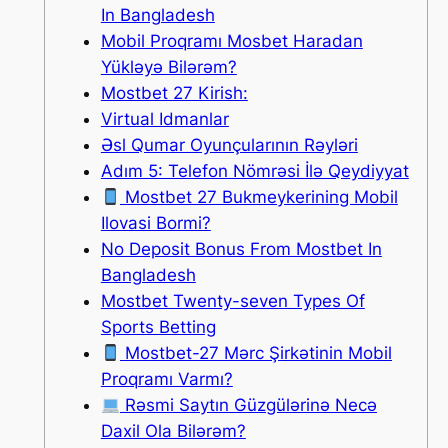
In Bangladesh
Mobil Proqramı Mosbet Haradan
Yükləyə Bilərəm?
Mostbet 27 Kirish:
Virtual Idmanlar
Əsl Qumar Oyunçularının Rəyləri
Adım 5: Telefon Nömrəsi İlə Qeydiyyat
Mostbet 27 Bukmeykerining Mobil
Ilovasi Bormi?
No Deposit Bonus From Mostbet In
Bangladesh
Mostbet Twenty-seven Types Of
Sports Betting
Mostbet-27 Mərc Şirkətinin Mobil
Proqramı Varmı?
Rəsmi Saytın Güzgülərinə Necə
Daxil Ola Bilərəm?