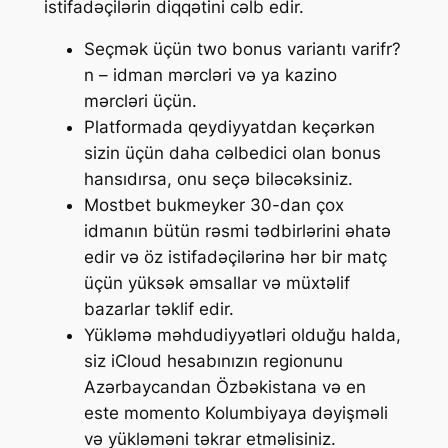
istifadəçilərin diqqətini cəlb edir.
Seçmək üçün two bonus variantı varifr?
n – idman mərcləri və ya kazino
mərcləri üçün.
Platformada qeydiyyatdan keçərkən
sizin üçün daha cəlbedici olan bonus
hansıdırsa, onu seçə biləcəksiniz.
Mostbet bukmeyker 30-dan çox
idmanın bütün rəsmi tədbirlərini əhatə
edir və öz istifadəçilərinə hər bir matç
üçün yüksək əmsallar və müxtəlif
bazarlar təklif edir.
Yükləmə məhdudiyyətləri olduğu halda,
siz iCloud hesabınızın regionunu
Azərbaycandan Özbəkistana və en
este momento Kolumbiyaya dəyişməli
və yükləməni təkrar etməlisiniz.