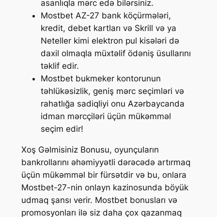
asanlıqla mərc edə bilərsiniz.
Mostbet AZ-27 bank köçürmələri,
kredit, debet kartları və Skrill və ya
Neteller kimi elektron pul kisələri də
daxil olmaqla müxtəlif ödəniş üsullarını
təklif edir.
Mostbet bukmeker kontorunun
təhlükəsizlik, geniş mərc seçimləri və
rahatlığa sadiqliyi onu Azərbaycanda
idman mərcçiləri üçün mükəmməl
seçim edir!
Xoş Gəlmisiniz Bonusu, oyunçuların
bankrollarını əhəmiyyətli dərəcədə artırmaq
üçün mükəmməl bir fürsətdir və bu, onlara
Mostbet-27-nin onlayn kazinosunda böyük
udmaq şansı verir. Mostbet bonusları və
promosyonları ilə siz daha çox qazanmaq