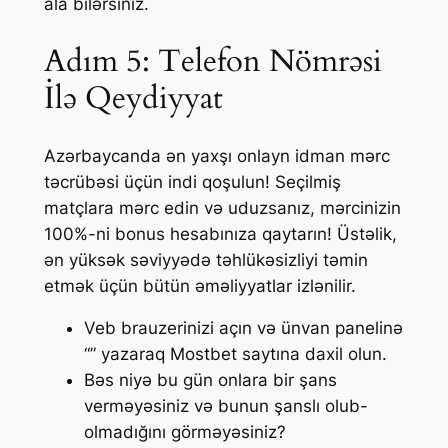
ala bilərsiniz.
Adım 5: Telefon Nömrəsi
İlə Qeydiyyat
Azərbaycanda ən yaxşı onlayn idman mərc
təcrübəsi üçün indi qoşulun! Seçilmiş
matçlara mərc edin və uduzsanız, mərcinizin
100%-ni bonus hesabınıza qaytarın! Üstəlik,
ən yüksək səviyyədə təhlükəsizliyi təmin
etmək üçün bütün əməliyyatlar izlənilir.
Veb brauzerinizi açın və ünvan panelinə
“” yazaraq Mostbet saytına daxil olun.
Bəs niyə bu gün onlara bir şans
verməyəsiniz və bunun şanslı olub-
olmadığını görməyəsiniz?