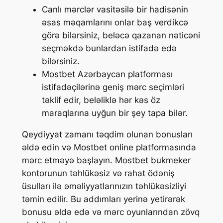
Canlı mərclər vasitəsilə bir hadisənin
əsas məqamlarını onlar baş verdikcə
görə bilərsiniz, beləcə qazanan nəticəni
seçməkdə bunlardan istifadə edə
bilərsiniz.
Mostbet Azərbaycan platforması
istifadəçilərinə geniş mərc seçimləri
təklif edir, beləliklə hər kəs öz
maraqlarına uyğun bir şey tapa bilər.
Qeydiyyat zamanı təqdim olunan bonusları
əldə edin və Mostbet online platformasında
mərc etməyə başlayın. Mostbet bukmeker
kontorunun təhlükəsiz və rahat ödəniş
üsulları ilə əməliyyatlarınızın təhlükəsizliyi
təmin edilir. Bu addımları yerinə yetirərək
bonusu əldə edə və mərc oyunlarından zövq