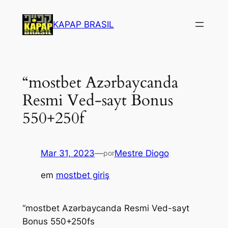
Saltar
para
KAPAP BRASIL
o
conteúdo
“mostbet Azərbaycanda
Resmi Ved-sayt Bonus
550+250f
Mar 31, 2023
—
Mestre Diogo
por
em
mostbet giriş
“mostbet Azərbaycanda Resmi Ved-sayt
Bonus 550+250fs