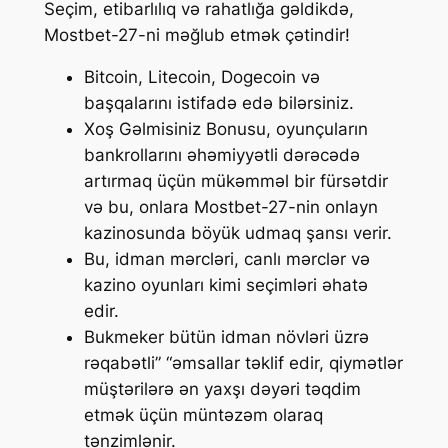
Seçim, etibarlılıq və rahatlığa gəldikdə,
Mostbet-27-ni məğlub etmək çətindir!
Bitcoin, Litecoin, Dogecoin və
başqalarını istifadə edə bilərsiniz.
Xoş Gəlmisiniz Bonusu, oyunçuların
bankrollarını əhəmiyyətli dərəcədə
artırmaq üçün mükəmməl bir fürsətdir
və bu, onlara Mostbet-27-nin onlayn
kazinosunda böyük udmaq şansı verir.
Bu, idman mərcləri, canlı mərclər və
kazino oyunları kimi seçimləri əhatə
edir.
Bukmeker bütün idman növləri üzrə
rəqabətli” “əmsallar təklif edir, qiymətlər
müştərilərə ən yaxşı dəyəri təqdim
etmək üçün müntəzəm olaraq
tənzimlənir.