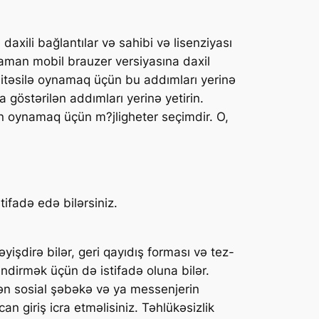
axili bağlantılar və sahibi və lisenziyası
aman mobil brauzer versiyasına daxil
sitəsilə oynamaq üçün bu addımları yerinə
göstərilən addımları yerinə yetirin.
 oynamaq üçün m?jligheter seçimdir. O,
ifadə edə bilərsiniz.
dirə bilər, geri qayıdış forması və tez-
 endirmək üçün də istifadə oluna bilər.
ən sosial şəbəkə və ya messenjerin
n giriş icra etməlisiniz. Təhlükəsizlik