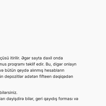
üsü itirilir. Əgər sayta daxil onda
us proqramı təklif edir. Bu, digər onlayn
 və bütün qeydə alınmış hesabların
çün depozitlər adətən fifteen dəqiqədən
ilərsiniz.
 dəyişdirə bilər, geri qayıdış forması və