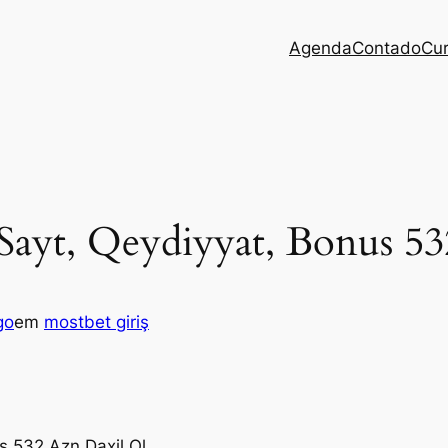
Agenda
Contado
Cu
Sayt, Qeydiyyat, Bonus 5
go
em
mostbet giriş
s 532 Azn Daxil Ol