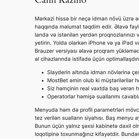
Mərkəzi hissə bir neçə idman növü üzrə ən 
haqqında məlumat təqdim edir. Əlavə fayl
landa və istənilən yerdən proqnozlarınız
yetirin. Yolda olarkən iPhone və ya iPad 
Brauzer versiyası əlavə proqram yükləmə
əl cihazlarında istifadə üçün optimallaşd
Slayderin altında idman növlərinə çeş
MostBet əmin olub ki müştərilərilər h
Siz həmçinin real vaxtda baş verən h
Operatorlar həmişə suallarımı cavabl
Menyuda həm də profil parametrləri mövcu
tez verilən sualların siyahısı. Baş menyu a
Bunun üçün yalnız şəxsi kabinetə daxil o
loqotipinə toxunmağınız kifayətdir. Bundan