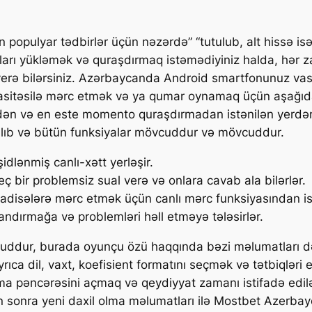
populyar tədbirlər üçün nəzərdə” “tutulub, alt hissə isə d
ları yükləmək və quraşdırmaq istəmədiyiniz halda, hər z
ı verə bilərsiniz. Azərbaycanda Android smartfonunuz va
vasitəsilə mərc etmək və ya qumar oynamaq üçün aşağıda 
dən və en este momento quraşdırmadan istənilən yerdən
ırılıb və bütün funksiyalar mövcuddur və mövcuddur.
idlənmiş canlı-xətt yerləşir.
eç bir problemsiz sual verə və onlara cavab ala bilərlər.
adisələrə mərc etmək üçün canlı mərc funksiyasından ist
andırmağa və problemləri həll etməyə tələsirlər.
ddur, burada oyunçu özü haqqında bəzi məlumatları dəyiş
yrıca dil, vaxt, koefisient formatını seçmək və tətbiqləri
lma pəncərəsini açmaq və qeydiyyat zamanı istifadə edil
 sonra yeni daxil olma məlumatları ilə Mostbet Azerbayca