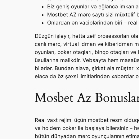
Biz geniş oyunlar və eğləncə imkanları
Mostbet AZ mərc saytı sizi müxtəlif b
Onlardan ən vaciblərindən biri – real 
Düzgün işləyir, hətta zəif prosessorları o
canlı mərc, virtual idman və kiberidman mə
oyunları, poker otaqları, binqo otaqları 
üsullarına malikdir. Vebsayta həm masaüs
bilərlər. Bundan əlavə, şirkət əla müştəri x
eləcə də öz şəxsi limitlərindən xəbərdar o
Mosbet Az Bonuslar
Real vaxt rejimi üçün mostbet rəsm olduqca
və holdem poker ilə başlaya bilərsiniz – 
bütün dünyadan mərc oyunçularının etimad