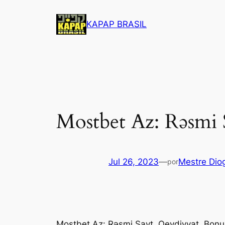
Saltar
para
KAPAP BRASIL
o
conteúdo
Mostbet Az: Rəsmi 
Jul 26, 2023
—
Mestre Dio
por
Mostbet Az: Rəsmi Sayt, Qeydiyyat, Bonu