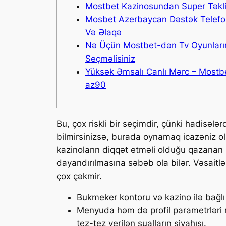
Mostbet Kazinosundan Super Təkli
Mosbet Azerbaycan Dəstək Telef
Və Əlaqə
Nə Üçün Mostbet-dən Tv Oyunları
Seçməlisiniz
Yüksək Əmsalı Canlı Mərc – Mostb
az90
Bu, çox riskli bir seçimdir, çünki hadisələ
bilmirsinizsə, burada oynamaq icazəniz olm
kazinoların diqqət etməli olduğu qazanan 
dayandırılmasına səbəb ola bilər. Vəsaitl
çox çəkmir.
Bukmeker kontoru və kazino ilə bağlı 
Menyuda həm də profil parametrləri 
tez-tez verilən sualların siyahısı.