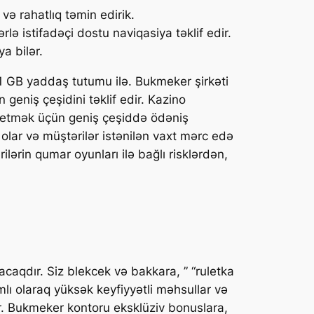
 və rahatlıq təmin edirik.
lə istifadəçi dostu naviqasiya təklif edir.
a bilər.
ə 1 GB yaddaş tutumu ilə. Bukmeker şirkəti
geniş çeşidini təklif edir. Kazino
un etmək üçün geniş çeşiddə ödəniş
lar və müştərilər istənilən vaxt mərc edə
rilərin qumar oyunları ilə bağlı risklərdən,
caqdır. Siz blekcek və bakkara, ” “ruletka
ı olaraq yüksək keyfiyyətli məhsullar və
. Bukmeker kontoru eksklüziv bonuslara,