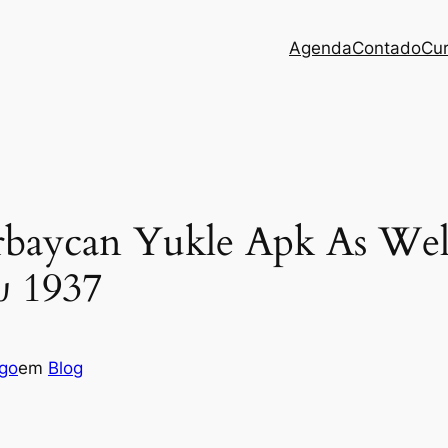
Agenda
Contado
Cu
baycan Yukle Apk As Well
 1937
ogo
em
Blog