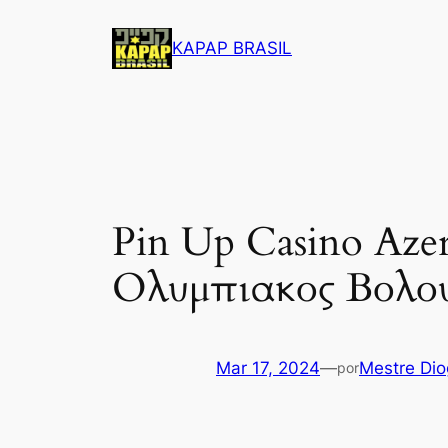
Saltar
para
KAPAP BRASIL
o
conteúdo
Pin Up Casino Azer
Ολυμπιακος Βολου
Mar 17, 2024
—
Mestre Di
por