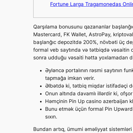
Fortune Larga Tragamonedas Onli
Qarşılama bonusunu qazananlar başlanğıc 
Mastercard, FK Wallet, AstroPay, kriptov
başlanğıc depozitdə 200%, növbəti üç de
formal veb saytında və tətbiqdə vəsaitin 
sonra udduğu vəsaiti hətta yoxlamadan 
Əyləncə portalının rəsmi saytının funk
tapmağa imkan verir.
Əlbətdə ki, tətbiq miqdar istifadəçi 
Onun altında davamlı illərdir ki, ofşo
Həmçinin Pin Up casino azerbaijan k
Bunu etmək üçün formal Pin Upwards 
sıxın.
Bundan artıq, ümumi əməliyyat sistemləri i