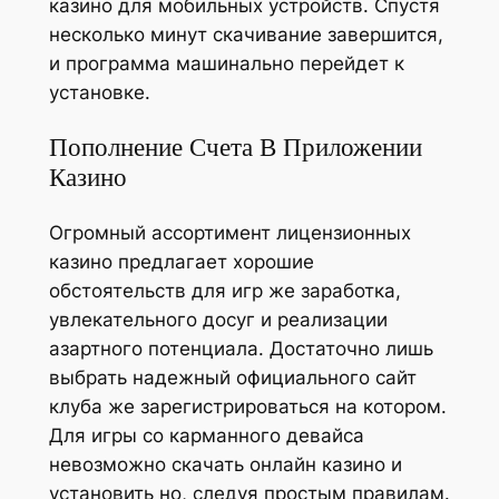
казино для мобильных устройств. Спустя
несколько минут скачивание завершится,
и программа машинально перейдет к
установке.
Пополнение Счета В Приложении
Казино
Огромный ассортимент лицензионных
казино предлагает хорошие
обстоятельств для игр же заработка,
увлекательного досуг и реализации
азартного потенциала. Достаточно лишь
выбрать надежный официального сайт
клуба же зарегистрироваться на котором.
Для игры со карманного девайса
невозможно скачать онлайн казино и
установить но, следуя простым правилам.