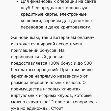
Для финансовых операций на сайте
клуб Лев предлагает используя
кредитные карты, электронные
кошельки, сервисы для денежных
переводов и даже криптовалюту.
Же новичкам, так и ветеранам онлайн-
игр хочется широкий ассортимент
приглашений бонусов. На
первоначальный депозит
предоставляется 100% бонус и до 500
бесплатных вращений. При этом число
фриспинов напрямую независимо от
размера первоначальных взноса. О
преимущества игровых клиентах
виртуальных игорных клубов, которые
можно скачать на” “телефон, говорилось
уже но единожды. Стоит