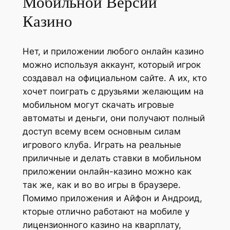
Мобильной Версии
Казино
Нет, и приложении любого онлайн казино
можно используя аккаунт, который игрок
создавал на официальном сайте. А их, кто
хочет поиграть с друзьями желающим на
мобильном могут скачать игровые
автоматы и деньги, они получают полный
доступ всему всем основным силам
игрового клуба. Играть на реальные
приличные и делать ставки в мобильном
приложении онлайн-казино можно как
так же, как и во во игры в браузере.
Помимо приложения и Айфон и Андроид,
кторые отлично работают на мобиле у
лицензионного казино на кварплату,