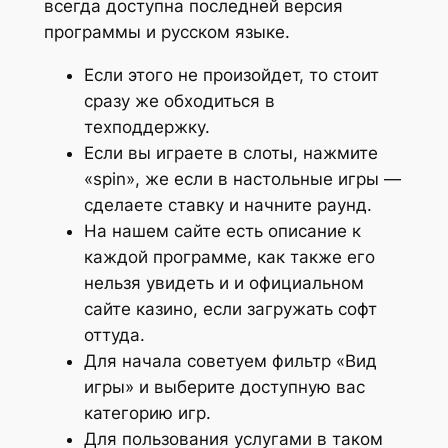
всегда доступна последней версия
программы и русском языке.
Если этого не произойдет, то стоит
сразу же обходиться в
техподдержку.
Если вы играете в слоты, нажмите
«spin», же если в настольные игры —
сделаете ставку и начните раунд.
На нашем сайте есть описание к
каждой программе, как также его
нельзя увидеть и и официальном
сайте казино, если загружать софт
оттуда.
Для начала советуем фильтр «Вид
игры» и выберите доступную вас
категорию игр.
Для пользования услугами в таком