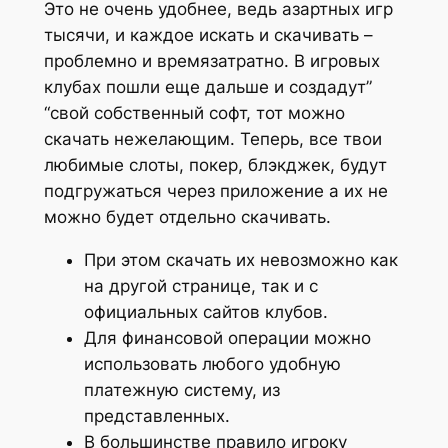
Это не очень удобнее, ведь азартных игр
тысячи, и каждое искать и скачивать –
проблемно и времязатратно. В игровых
клубах пошли еще дальше и создадут”
“свой собственный софт, тот можно
скачать нежелающим. Теперь, все твои
любимые слоты, покер, блэкджек, будут
подгружаться через приложение а их не
можно будет отдельно скачивать.
При этом скачать их невозможно как
на другой странице, так и с
официальных сайтов клубов.
Для финансовой операции можно
использовать любого удобную
платежную систему, из
представленных.
В большинстве правило игроку