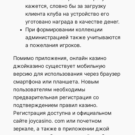
кажется, словно бы за загрузку
клиента клуба на устройство его
уготовано награда в качестве денег.
При формировании коллекции
администрацией также учитываются
а пожелания игроков.
Помимо приложения, онлайн казино
джойказино существует мобильную
версию для использования через браузер
смартфона или планшета. Новым
пользователям необходимы
предварительная регистрация со
подтверждением правил казино.
Регистрация доступна и официальном
сайте joycasino. com или почетном
зеркале, а также в приложении джой