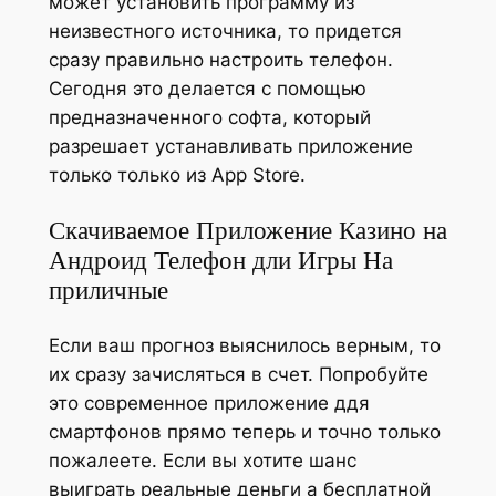
может установить программу из
неизвестного источника, то придется
сразу правильно настроить телефон.
Сегодня это делается с помощью
предназначенного софта, который
разрешает устанавливать приложение
только только из App Store.
Скачиваемое Приложение Казино на
Андроид Телефон дли Игры На
приличные
Если ваш прогноз выяснилось верным, то
их сразу зачисляться в счет. Попробуйте
это современное приложение ддя
смартфонов прямо теперь и точно только
пожалеете. Если вы хотите шанс
выиграть реальные деньги а бесплатной