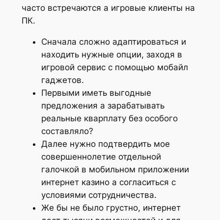
часто встречаются а игровые клиенты на
ПК.
Сначала сложно адаптироваться и
находить нужные опции, заходя в
игровой сервис с помощью мобайл
гаджетов.
Первыми иметь выгодные
предложения а зарабатывать
реальные кварплату без особого
составляло?
Далее нужно подтвердить мое
совершеннолетие отдельной
галочкой в мобильном приложении
интернет казино а согласиться с
условиями сотрудничества.
Же бы не было грустно, интернет