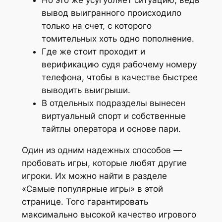
Но это же усугубляет ситуацию, ведь
вывод выигранного происходило
только на счет, с которого
томительных хоть одно пополнение.
Где же стоит проходит и
верификацию судя рабочему номеру
телефона, чтобы в качестве быстрее
выводить выигрыши.
В отдельных подразделы вынесен
виртуальный спорт и собственные
тайтлы оператора и основе пари.
Один из одним надежных способов —
пробовать игры, которые любят другие
игроки. Их можно найти в разделе
«Самые популярные игры» в этой
странице. Того гарантировать
максимально высокой качество игрового