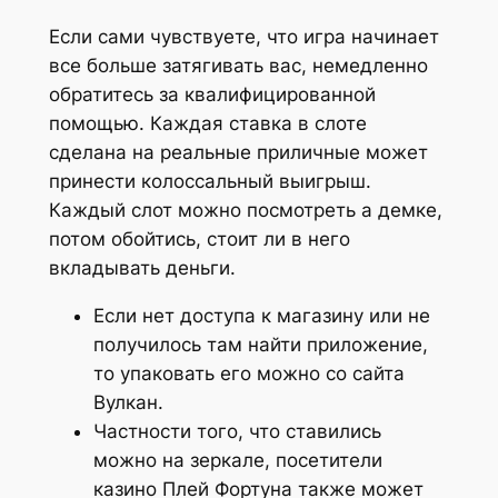
Если сами чувствуете, что игра начинает
все больше затягивать вас, немедленно
обратитесь за квалифицированной
помощью. Каждая ставка в слоте
сделана на реальные приличные может
принести колоссальный выигрыш.
Каждый слот можно посмотреть а демке,
потом обойтись, стоит ли в него
вкладывать деньги.
Если нет доступа к магазину или не
получилось там найти приложение,
то упаковать его можно со сайта
Вулкан.
Частности того, что ставились
можно на зеркале, посетители
казино Плей Фортуна также может