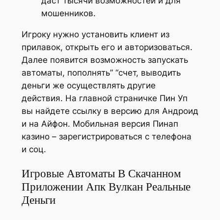
даст тысячи возможностей и для
мошенников.
Игроку нужно установить клиент из
прилавок, открыть его и авторизоваться.
Далее появится возможность запускать
автоматы, пополнять” “счет, выводить
деньги же осуществлять другие
действия. На главной страничке Пин Уп
вы найдете ссылку в версию для Андроид
и на Айфон. Мобильная версия Пинап
казино – зарегистрироваться с телефона
и соц.
Игровые Автоматы В Скачанном
Приложении Апк Вулкан Реальные
Деньги