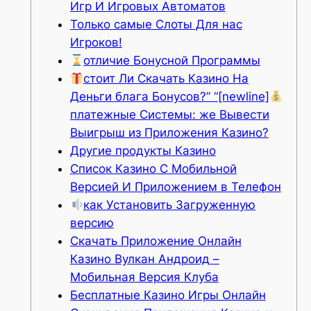
Игр И Игровых Автоматов
Только самые Слоты Для нас
Игроков!
отличие Бонусной Программы
стоит Ли Скачать Казино На
Деньги блага Бонусов?” “[newline]
платежные Системы: же Вывести
Выигрыш из Приложения Казино?
Другие продукты Казино
Список Казино С Мобильной
Версией И Приложением в Телефон
как Установить Загруженную
версию
Скачать Приложение Онлайн
Казино Вулкан Андроид –
Мобильная Версия Клуба
Бесплатные Казино Игры Онлайн