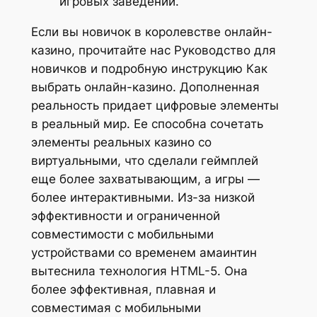
игровых заведений.
Если вы новичок в королевстве онлайн-
казино, прочитайте нас Руководство для
новичков и подробную инструкцию Как
выбрать онлайн-казино. Дополненная
реальность придает цифровые элементы
в реальный мир. Ее способна сочетать
элементы реальных казино со
виртуальными, что сделали геймплей
еще более захватывающим, а игры —
более интерактивными. Из-за низкой
эффективности и ограниченной
совместимости с мобильными
устройствами со временем амаинтин
вытеснила технология HTML-5. Она
более эффективная, плавная и
совместимая с мобильными