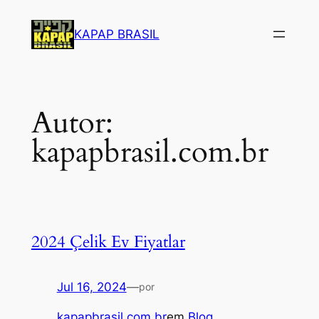
Saltar
para
KAPAP BRASIL
o
conteúdo
Autor:
kapapbrasil.com.br
2024 Çelik Ev Fiyatlar
Jul 16, 2024
—
por
kapapbrasil.com.br
em
Blog