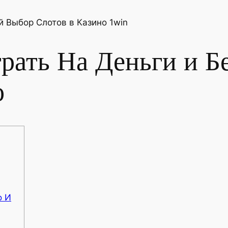
 Выбор Слотов в Казино 1win
рать На Деньги и Б
о
о И