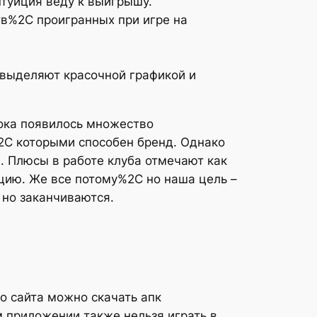
нтуиция веду к выигрышу.
в%2C проигранных при игре на
 выделяют красочной графикой и
пока появилось множество
%2C которыми способен бренд. Однако
 Плюсы в работе клуба отмечают как
цию. Же все потому%2C но наша цель –
 но заканчиваются.
о сайта можно скачать апк
м приложении также нельзя играть в