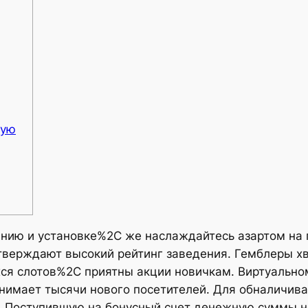
вую
анию и установке%2C же наслаждайтесь азартом на 
тверждают высокий рейтинг заведения. Гемблеры х
я слотов%2C приятны акции новичкам. Виртуальном
ринимает тысячи нового посетителей. Для обналичи
 Поступившую на бонусный счет денежную суммы не