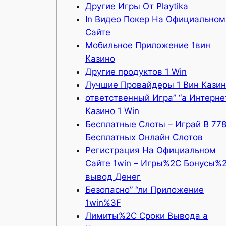
Другие Игры От Playtika
In Видео Покер На Официальном
Сайте
Мобильное Приложение 1вин
Казино
Другие продуктов 1 Win
Лучшие Провайдеры 1 Вин Кази
ответственный Игра” “а Интерне
Казино 1 Win
Бесплатные Слоты – Играй В 77
Бесплатных Онлайн Слотов
Регистрация На Официальном
Сайте 1win – Игры%2C Бонусы%
вывод Денег
Безопасно” “ли Приложение
1win%3F
Лимиты%2C Сроки Вывода а