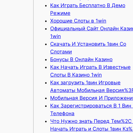
Как Играть Бесплатно В Демо
Режиме
Хорошие Слоты в 1win
Официальный Сайт Онлайн Кази
1win
Скачать И Установить 1вин Со
Слотами
Бонусы В Онлайн Казино
Как Начать Играть В Известные
Слоты В Казино 1win
Как загрузить 1вин Игровые
Автоматы Мобильная Версия%3
Мобильная Версия И Приложени
Как Зарегистрироваться В 1 Вин
Телефона
Что Нужно знать Перед Тем%2C 
Начать Играть и Слоты 1вин Кз