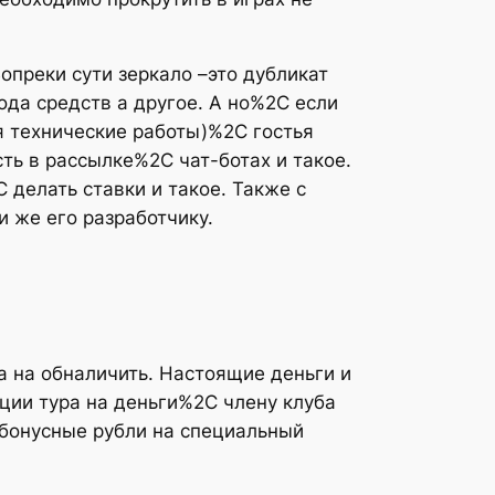
опреки сути зеркало –это дубликат
а средств а другое. А но%2C если
я технические работы)%2C гостья
ть в рассылке%2C чат-ботах и такое.
 делать ставки и такое. Также с
 же его разработчику.
а на обналичить. Настоящие деньги и
ции тура на деньги%2C члену клуба
 бонусные рубли на специальный