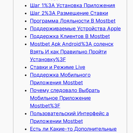
Шаг 1%3A Установка Приложения
Шаг 2%3A Размещение Ставки
Программа Лояльности В Mostbet
Поддерживаемые Устройства Apple
Поддержка Клиентов В Mostbet
Mostbet Apk Android%3A соленск
Взять И как Правильно Пройти
Установку%3F
Ставки и Режиме Live
Поддержка Мобильного
Приложения Mostbet
Почему следовало Выбрать
Мобильное Приложение
Mostbet%3F
Пользовательский Интерфейс а
Приложении Mostbet
Есть ли Какие-то Дополнительные