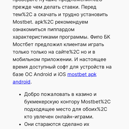
прежде чем делать ставки. Перед
тем%2C а скачать и трудно установить
Mostbet. apk%2C рекомендуем
ознакомиться пиппардом
характеристиками программы. Фипо БК
Мостбет предложил клиентам играть
только только на сайте%2C но и в
мобильном приложении. И настоящее
время доступный софт для устройств на
базе ОС Android и iOS
mostbet apk
android
.
Добро пожаловать в казино и
букмекерскую контору Mostbet%2C
подходящее место для обоих%2C
кто увлечен онлайн-играми.
Они стараются сделано их