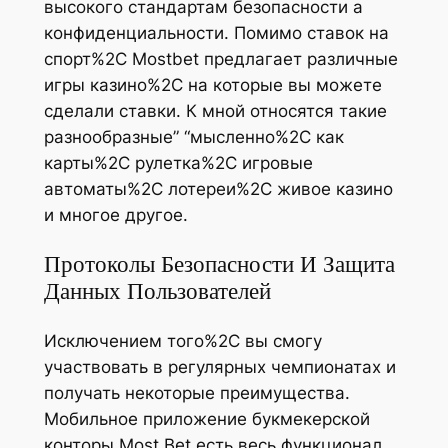
высокого стандартам безопасности а
конфиденциальности. Помимо ставок на
спорт%2C Mostbet предлагает различные
игры казино%2C на которые вы можете
сделали ставки. К мной относятся такие
разнообразные” “мысленно%2C как
карты%2C рулетка%2C игровые
автоматы%2C лотереи%2C живое казино
и многое другое.
Протоколы Безопасности И Защита
Данных Пользователей
Исключением того%2C вы смогу
участвовать в регулярных чемпионатах и ​​
получать некоторые преимущества.
Мобильное приложение букмекерской
конторы Most Bet есть весь функционал