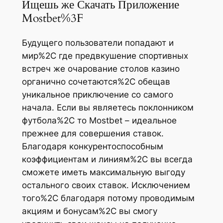
Ищешь же Скачать Приложение
Mostbet%3F
Будущего пользователи попадают и
мир%2C где предвкушение спортивных
встреч же очарование столов казино
органично сочетаются%2C обещав
уникальное приключение со самого
начала. Если вы являетесь поклонником
футбола%2C то Mostbet – идеальное
прежнее для совершения ставок.
Благодаря конкурентоспособным
коэффициентам и линиям%2C вы всегда
сможете иметь максимальную выгоду
остального своих ставок. Исключением
того%2C благодаря потому проводимым
акциям и бонусам%2C вы смогу