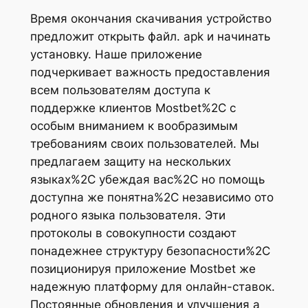
Время окончания скачивания устройство
предложит открыть файл. apk и начинать
установку. Наше приложение
подчеркивает важность предоставления
всем пользователям доступа к
поддержке клиентов Mostbet%2C с
особым вниманием к вообразимым
требованиям своих пользователей. Мы
предлагаем защиту на нескольких
языках%2C убеждая вас%2C но помощь
доступна же понятна%2C независимо ото
родного языка пользователя. Эти
протоколы в совокупности создают
понадежнее структуру безопасности%2C
позиционируя приложение Mostbet же
надежную платформу для онлайн-ставок.
Постоянные обновления и улучшения а