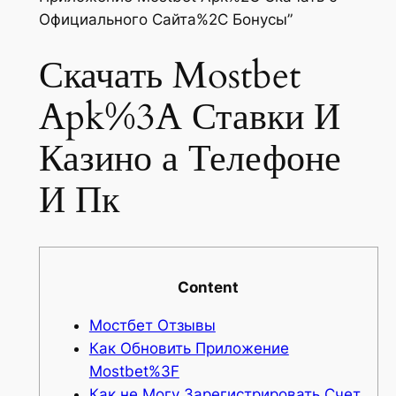
Официального Сайта%2C Бонусы”
Скачать Mostbet
Apk%3A Ставки И
Казино а Телефоне
И Пк
Content
Мостбет Отзывы
Как Обновить Приложение
Mostbet%3F
Как не Могу Зарегистрировать Счет