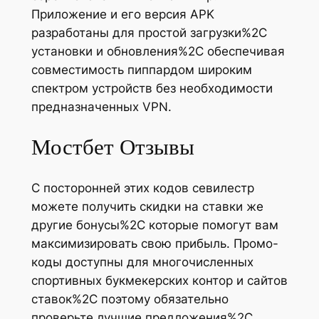
Приложение и его версия APK
разработаны для простой загрузки%2C
установки и обновления%2C обеспечивая
совместимость пиппардом широким
спектром устройств без необходимости
предназначенных VPN.
Мостбет Отзывы
С посторонней этих кодов севилестр
можете получить скидки на ставки же
другие бонусы%2C которые помогут вам
максимизировать свою прибыль. Промо-
коды доступны для многочисленных
спортивных букмекерских контор и сайтов
ставок%2C поэтому обязательно
проверьте лучшие предложения%2C