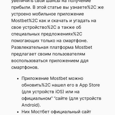
увеличить свои шансы на получение
прибыли. В этой статье вы узнаете%2C же
устроено мобильное приложение
Mostbet%2C как и скачать и угадать на
свое устройство%2C а также об
специальных предложениях%2C
помогающих только на смартфоне.
Развлекательная платформа Mostbet
предлагает своим пользователям
воспользоваться приложением ддя
смартфонов.
Приложение Mostbet можно
обновить%2C нашел его в App Store
(для устройств iOS) или на
официальном” “сайте (для устройств
Android).
Них Мостбет официальный сайт