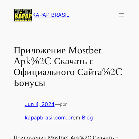
Saltar
para
KAPAP BRASIL
o
conteúdo
Приложение Mostbet
Apk%2C Скачать с
Официального Сайта%2C
Бонусы
Jun 4, 2024
—
por
kapapbrasil.com.br
em
Blog
Приложение Mostbet Apk%2C Скачать с