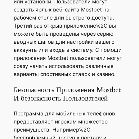
или установки. Пользователи могут
создать ярлык веб-сайта Mostbet на
рабочем столе дли быстрого доступа.
Третий раз открыв приложение%2C вы
можете быть проведены через серию
вводных шагов дли настройки вашего
аккаунта или входа в систему. С помощи
приложения Mostbet пользователи могут
сразу начать использовать различные
варианты спортивных ставок и казино.
Безопасность Приложения Mostbet
И безопасность Пользователей
Программа для мобильных телефонов
предоставляет игрокам множество
преимуществ. Например%2C
беспроблемный доступ к порталу и