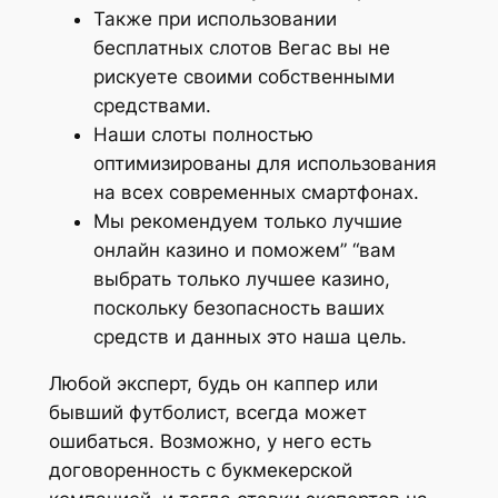
Также при использовании
бесплатных слотов Вегас вы не
рискуете своими собственными
средствами.
Наши слоты полностью
оптимизированы для использования
на всех современных смартфонах.
Мы рекомендуем только лучшие
онлайн казино и поможем” “вам
выбрать только лучшее казино,
поскольку безопасность ваших
средств и данных это наша цель.
Любой эксперт, будь он каппер или
бывший футболист, всегда может
ошибаться. Возможно, у него есть
договоренность с букмекерской