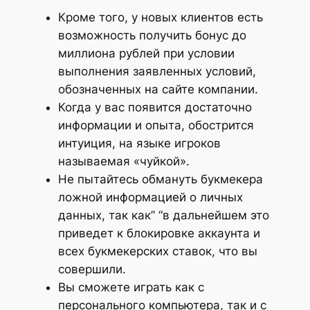
Кроме того, у новых клиентов есть
возможность получить бонус до
миллиона рублей при условии
выполнения заявленных условий,
обозначенных на сайте компании.
Когда у вас появится достаточно
информации и опыта, обострится
интуиция, на языке игроков
называемая «чуйкой».
Не пытайтесь обмануть букмекера
ложной информацией о личных
данных, так как” “в дальнейшем это
приведет к блокировке аккаунта и
всех букмекерских ставок, что вы
совершили.
Вы сможете играть как с
персонального компьютера, так и с