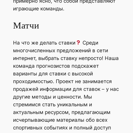
примерно ясно, что собой представляют
играющие команды.
Матчи
На что же делать ставки
Cреди
многочисленных предложений в сети
интернет, выбрать ставку непросто! Наша
команда прогнозистов подскажет
варианты для ставки с высокой
проходимостью. Проект не занимается
продажей информации для ставок – у нас
другие методы и ценности. Мы
стремимся стать уникальным и
актуальным ресурсом, предлагающим
исчерпывающие материалы обо всех
спортивных событиях и полный доступ