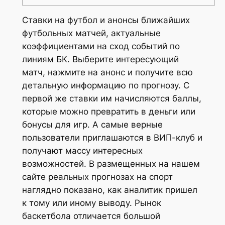
Ставки на футбол и анонсы ближайших
футбольных матчей, актуальные
коэффициентами на сход событий по
линиям БК. Выберите интересующий
матч, нажмите на анонс и получите всю
детальную информацию по прогнозу. С
первой же ставки им начисляются баллы,
которые можно превратить в деньги или
бонусы для игр. А самые верные
пользователи приглашаются в ВИП-клуб и
получают массу интересных
возможностей. В размещенных на нашем
сайте реальных прогнозах на спорт
наглядно показано, как аналитик пришел
к тому или иному выводу. Рынок
баскетбола отличается большой