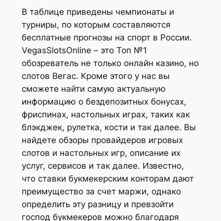
В таблице приведены чемпионаты и
турниры, по которым составляются
бесплатные прогнозы на спорт в России.
VegasSlotsOnline – это Топ №1
обозреватель не только онлайн казино, но
слотов Вегас. Кроме этого у нас вы
сможете найти самую актуальную
информацию о бездепозитных бонусах,
фриспинах, настольных играх, таких как
блэкджек, рулетка, кости и так далее. Вы
найдете обзоры провайдеров игровых
слотов и настольных игр, описание их
услуг, сервисов и так далее. Известно,
что ставки букмекерским конторам дают
преимущество за счет маржи, однако
определить эту разницу и превзойти
господ букмекеров можно благодаря