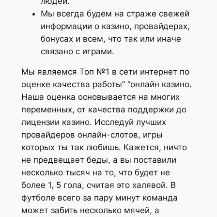
людей.
Мы всегда будем на страже свежей
информации о казино, провайдерах,
бонусах и всем, что так или иначе
связано с играми.
Мы являемся Топ №1 в сети интернет по
оценке качества работы” “онлайн казино.
Наша оценка основывается на многих
переменных, от качества поддержки до
лицензии казино. Исследуй лучших
провайдеров онлайн-слотов, игры
которых ты так любишь. Кажется, ничто
не предвещает беды, а вы поставили
несколько тысяч на то, что будет не
более 1, 5 гола, считая это халявой. В
футболе всего за пару минут команда
может забить несколько мячей, а