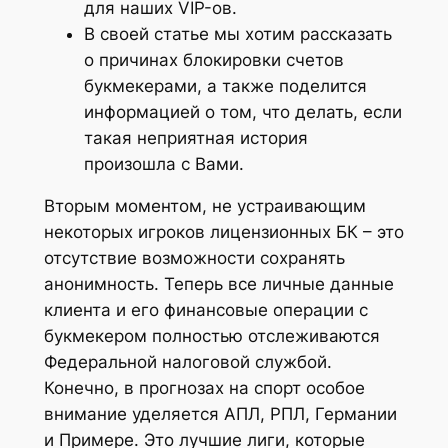
для наших VIP-ов.
В своей статье мы хотим рассказать
о причинах блокировки счетов
букмекерами, а также поделится
информацией о том, что делать, если
такая неприятная история
произошла с Вами.
Вторым моментом, не устраивающим
некоторых игроков лицензионных БК – это
отсутствие возможности сохранять
анонимность. Теперь все личные данные
клиента и его финансовые операции с
букмекером полностью отслеживаются
Федеральной налоговой службой.
Конечно, в прогнозах на спорт особое
внимание уделяется АПЛ, РПЛ, Германии
и Примере. Это лучшие лиги, которые