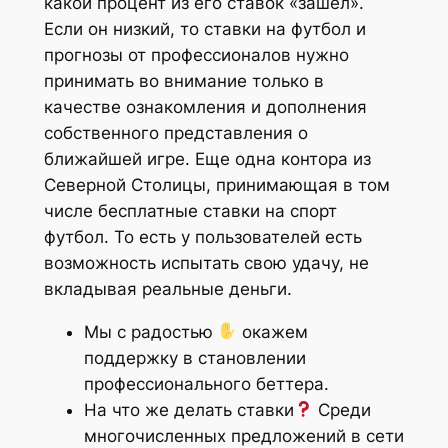
какой процент из его ставок «зашел».
Если он низкий, то ставки на футбол и
прогнозы от профессионалов нужно
принимать во внимание только в
качестве ознакомления и дополнения
собственного представления о
ближайшей игре. Еще одна контора из
Северной Столицы, принимающая в том
числе бесплатные ставки на спорт
футбол. То есть у пользователей есть
возможность испытать свою удачу, не
вкладывая реальные деньги.
Мы с радостью
окажем
поддержку в становлении
профессионального беттера.
На что же делать ставки
Cреди
многочисленных предложений в сети