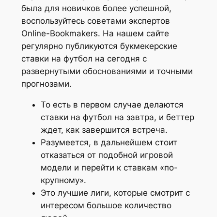
была для новичков более успешной,
воспользуйтесь советами экспертов
Online-Bookmakers. На нашем сайте
регулярно публикуются букмекерские
ставки на футбол на сегодня с
развернутыми обоснованиями и точными
прогнозами.
То есть в первом случае делаются
ставки на футбол на завтра, и беттер
ждет, как завершится встреча.
Разумеется, в дальнейшем стоит
отказаться от подобной игровой
модели и перейти к ставкам «по-
крупному».
Это лучшие лиги, которые смотрит с
интересом большое количество