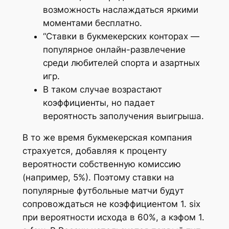
возможность наслаждаться яркими
моментами бесплатно.
“Ставки в букмекерских конторах —
популярное онлайн-развлечение
среди любителей спорта и азартных
игр.
В таком случае возрастают
коэффициенты, но падает
вероятность заполучения выигрыша.
В то же время букмекерская компания
страхуется, добавляя к проценту
вероятности собственную комиссию
(например, 5%). Поэтому ставки на
популярные футбольные матчи будут
сопровождаться не коэффициентом 1. six
при вероятности исхода в 60%, а кэфом 1.