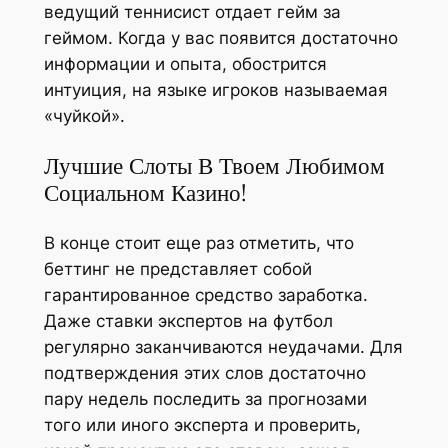
ведущий теннисист отдает гейм за
геймом. Когда у вас появится достаточно
информации и опыта, обострится
интуиция, на языке игроков называемая
«чуйкой».
Лучшие Слоты В Твоем Любимом
Социальном Казино!
В конце стоит еще раз отметить, что
беттинг не представляет собой
гарантированное средство заработка.
Даже ставки экспертов на футбол
регулярно заканчиваются неудачами. Для
подтверждения этих слов достаточно
пару недель последить за прогнозами
того или иного эксперта и проверить,