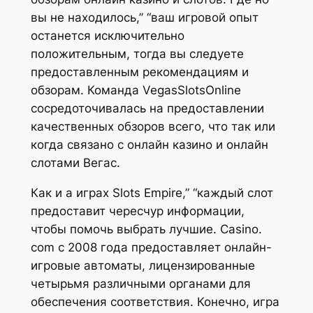
вы не находилось,” “ваш игровой опыт
останется исключительно
положительным, тогда вы следуете
предоставленным рекомендациям и
обзорам. Команда VegasSlotsOnline
сосредоточивалась на предоставлении
качественных обзоров всего, что так или
когда связано с онлайн казино и онлайн
слотами Вегас.
Как и а играх Slots Empire,” “каждый слот
предоставит чересчур информации,
чтобы помочь выбрать лучшие. Casino.
com с 2008 года предоставляет онлайн-
игровые автоматы, лицензированные
четырьмя различными органами для
обеспечения соответствия. Конечно, игра