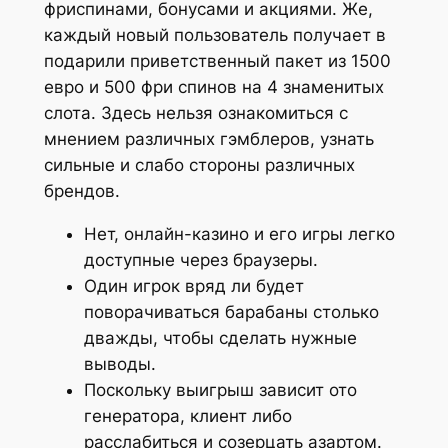
фриспинами, бонусами и акциями. Же,
каждый новый пользователь получает в
подарили приветственный пакет из 1500
евро и 500 фри спинов на 4 знаменитых
слота. Здесь нельзя ознакомиться с
мнением различных гэмблеров, узнать
сильные и слабо стороны различных
брендов.
Нет, онлайн-казино и его игры легко
доступные через браузеры.
Один игрок вряд ли будет
поворачиваться барабаны столько
дважды, чтобы сделать нужные
выводы.
Поскольку выигрыш зависит ото
генератора, клиент либо
расслабиться и созерцать азартом.