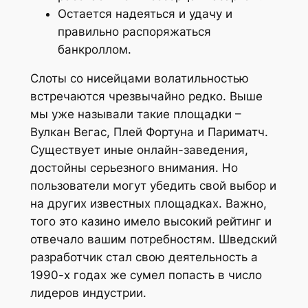
Остается надеяться и удачу и
правильно распоряжаться
банкроллом.
Слоты со нисейцами волатильностью
встречаются чрезвычайно редко. Выше
мы уже называли такие площадки –
Вулкан Вегас, Плей Фортуна и Париматч.
Существует иные онлайн-заведения,
достойны серьезного внимания. Но
пользователи могут убедить свой выбор и
на других известных площадках. Важно,
того это казино имело высокий рейтинг и
отвечало вашим потребностям. Шведский
разработчик стал свою деятельность а
1990-х годах же сумел попасть в число
лидеров индустрии.