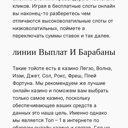
кликов. Играя в бесплатные слоты онлайн
вы наконец-то разберетесь чем
отличаются высоковолатильные слоты от
низковолатильных, поймете а
переключать суммы ставок и так далее.
линии Выплат И Барабаны
Такие тойоте есть в казино Легзо, Волна,
Иззи, Джет, Сол, Рокс, Фреш, Плей
Фортуна. Мы рекомендуем же лучшие
онлайн казино и поможем вам выбрать
только самое казино, поскольку
обеспечивающее ваших средств а
данных это наша цель. Именно однако
мы является Топ – 1 в интернете по
обзорам онлайн казино и слотов. Где но