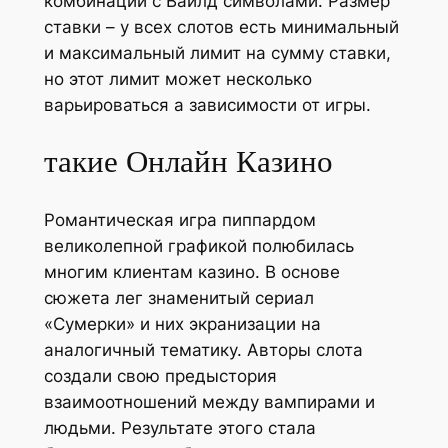
комбинации с Вайлд символами. Размер
ставки – у всех слотов есть минимальный
и максимальный лимит на сумму ставки,
но этот лимит может несколько
варьироваться а зависимости от игры.
такие Онлайн Казино
Романтическая игра пиппардом
великолепной графикой полюбилась
многим клиентам казино. В основе
сюжета лег знаменитый сериал
«Сумерки» и них экранизации на
аналогичный тематику. Авторы слота
создали свою предыстория
взаимоотношений между вампирами и
людьми. Результате этого стала