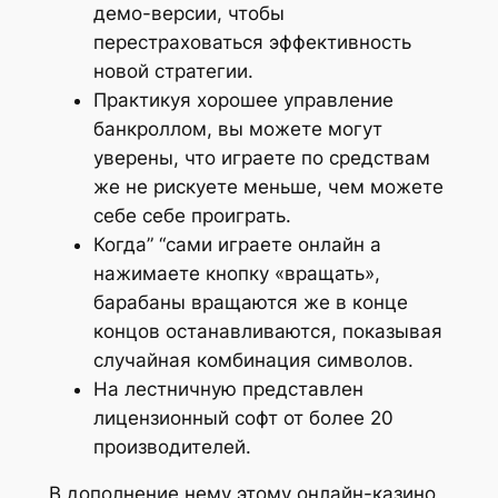
демо-версии, чтобы
перестраховаться эффективность
новой стратегии.
Практикуя хорошее управление
банкроллом, вы можете могут
уверены, что играете по средствам
же не рискуете меньше, чем можете
себе себе проиграть.
Когда” “сами играете онлайн а
нажимаете кнопку «вращать»,
барабаны вращаются же в конце
концов останавливаются, показывая
случайная комбинация символов.
На лестничную представлен
лицензионный софт от более 20
производителей.
В дополнение нему этому онлайн-казино