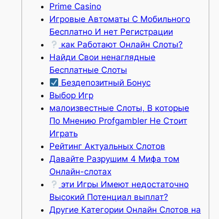
Prime Casino
Игровые Автоматы С Мобильного
Бесплатно И нет Регистрации
как Работают Онлайн Слоты?
Найди Свои ненаглядные
Бесплатные Слоты
Бездепозитный Бонус
Выбор Игр
малоизвестные Слоты, В которые
По Мнению Profgambler Не Стоит
Играть
Рейтинг Актуальных Слотов
Давайте Разрушим 4 Мифа том
Онлайн-слотах
эти Игры Имеют недостаточно
Высокий Потенциал выплат?
Другие Категории Онлайн Слотов на