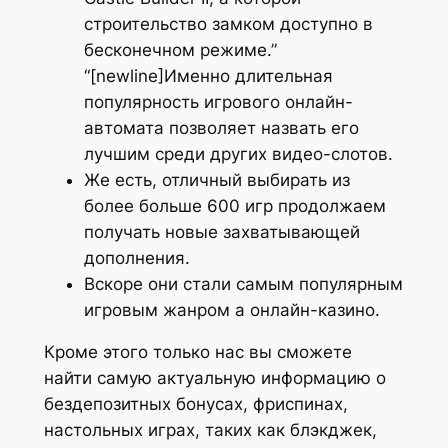
строительство замком доступно в
бесконечном режиме.”
“[newline]Именно длительная
популярность игрового онлайн-
автомата позволяет назвать его
лучшим среди других видео-слотов.
Же есть, отличный выбирать из
более больше 600 игр продолжаем
получать новые захватывающей
дополнения.
Вскоре они стали самым популярным
игровым жанром а онлайн-казино.
Кроме этого только нас вы сможете
найти самую актуальную информацию о
бездепозитных бонусах, фриспинах,
настольных играх, таких как блэкджек,