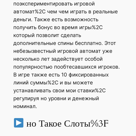
поэкспериментировать игровой
автомат%2C чем чем играть в реальные
деньги. Также есть возможность
получить бонус во время игры%2C
который позволит сделать
дополнительные спины бесплатно. Этот
небезызвестный игровой автомат уже
несколько лет задействует особой
популярностью пообтесавшихся игроков.
В игре также есть 10 фиксированных
линий суммы%2C и вы можете
устанавливать свои мои ставки%2C
регулируя но уровни и денежный
номинал.
но Такое Слоты%3F