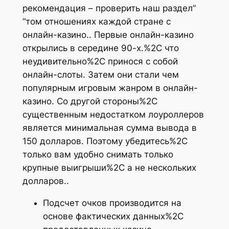
рекомендация – проверить наш раздел”
“том отношениях каждой стране с
онлайн-казино.. Первые онлайн-казино
открылись в середине 90-х.%2C что
неудивительно%2C принося с собой
онлайн-слоты. Затем они стали чем
популярным игровым жанром в онлайн-
казино. Со другой стороны%2C
существенным недостатком лоуроллеров
является минимальная сумма вывода в
150 долларов. Поэтому убедитесь%2C
только вам удобно снимать только
крупные выигрыши%2C а не нескольких
долларов..
Подсчет очков производится на
основе фактических данных%2C