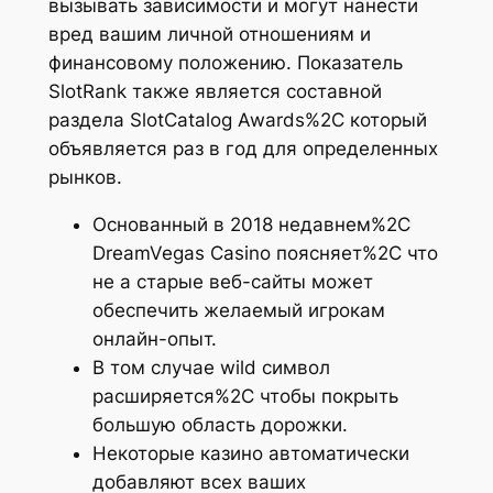
вызывать зависимости и могут нанести
вред вашим личной отношениям и
финансовому положению. Показатель
SlotRank также является составной
раздела SlotCatalog Awards%2C который
объявляется раз в год для определенных
рынков.
Основанный в 2018 недавнем%2C
DreamVegas Casino поясняет%2C что
не а старые веб-сайты может
обеспечить желаемый игрокам
онлайн-опыт.
В том случае wild символ
расширяется%2C чтобы покрыть
большую область дорожки.
Некоторые казино автоматически
добавляют всех ваших