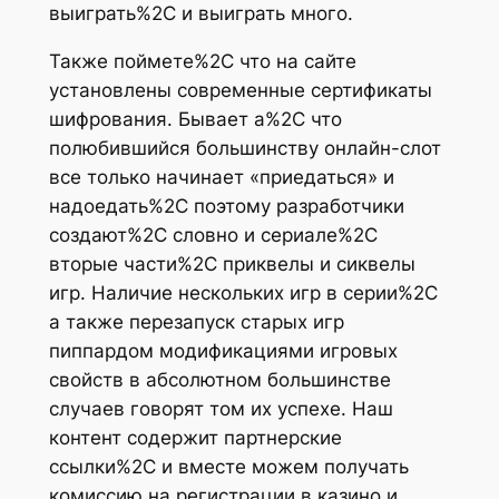
выиграть%2C и выиграть много.
Также поймете%2C что на сайте
установлены современные сертификаты
шифрования. Бывает а%2C что
полюбившийся большинству онлайн-слот
все только начинает «приедаться» и
надоедать%2C поэтому разработчики
создают%2C словно и сериале%2C
вторые части%2C приквелы и сиквелы
игр. Наличие нескольких игр в серии%2C
а также перезапуск старых игр
пиппардом модификациями игровых
свойств в абсолютном большинстве
случаев говорят том их успехе. Наш
контент содержит партнерские
ссылки%2C и вместе можем получать
комиссию на регистрации в казино и