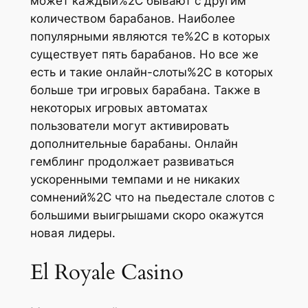
может каждый%2C бывают с другим
количеством барабанов. Наиболее
популярными являются те%2C в которых
существует пять барабанов. Но все же
есть и такие онлайн-слоты%2C в которых
больше три игровых барабана. Также в
некоторых игровых автоматах
пользователи могут активировать
дополнительные барабаны. Онлайн
гемблинг продолжает развиваться
ускоренными темпами и не никаких
сомнений%2C что на пьедестале слотов с
большими выигрышами скоро окажутся
новая лидеры.
El Royale Casino