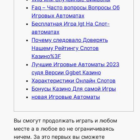
Faq – Часто вопросы Вопросы Об
Игровых Автоматах
Бесплатная Игра Igt На Слот-
автоматах
Почему следовало Доверять
Нашему Рейтингу Слотов
Казино%3F
Лучшие Игровые Автоматы 2023
судя Версии Ggbet Казино
Характеристики Онлайн Слотов
Бонусы Казино Для самой Игры
новая Игровые Автоматы
Вы смогут продолжать играть и любом
месте а в любое во не ограничиваясь
ничем. За это первых вы сможете