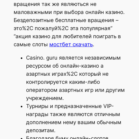
вращения так же являються не
маловажными при выбора онлайн казино.
Бездепозитные бесплатные вращения –
это%2C пожалуй%2C эта популярная”
“акция казино для любителей поиграть в
самые слоты
мостбет скачать
.
Casino. guru является независимым
ресурсом об онлайн-казино а
азартных играх%2C который не
контролируется каким-либо
оператором азартных игр или другим
учреждением.
Турниры и предназначенные VIP-
награды также являются отличным
дополнением нему вашим обычным
депозитам.
Благодаря буму онлайн-слотов