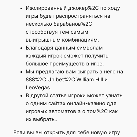
Изолированный джокер%2C по ходу
игры будет распространяться на
несколько барабанов%2C
способствуя тем самым
выигрышным комбинациям.
Благодаря данным символам
каждый игрок сможет получить
большое преимуществ в игре.
Мы предлагаю вам сыграть а него на
888%2C Unibet%2C William Hill и
LeoVegas.
В другой статье игроки может узнать
о одним сайтах онлайн-казино ддя
игровых автоматов а о том%2C как
их выбрать..
Если вы вы открыть для себе новую игру