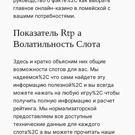
руководство о факте%2C как выбрать
главное онлайн-казино в ломейской с
вашими потребностями.
Показатель Rtp а
Волатильность Слота
Здесь и кратко объясним них общие
возможности слотов для вас. Мы
надеемся%2C что сами найдете эту
информацию полезной%2C и вы всегда
можете нажать на любую игру%2C чтобы
получить полную информацию и расчет
рейтинга. Мы нормализаторской
предоставляем все доступные
технические данные для каждого
слота%2C а вы можете прочитать наши