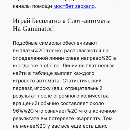
каналы помощи
мостбет зеркало
.
Играй Бесплатно а Слот-автоматы
На Gaminator!
Подобные символы обеспечивают
выплаты%2C только располагаются на
определенной линии слева направо%2C а
иногда же в обе со. Линии выплат нельзя
найти в таблице выплат каждого
игрового автомата. Статистический
переезд игроку (ваш отрицательный
результат после огромного количества
вращений) обычно составляет около
96%%2C что означает%2C что в конечном
результате вы потеряете кварплату. Тем
не менее%2C у вас все еще есть шанс