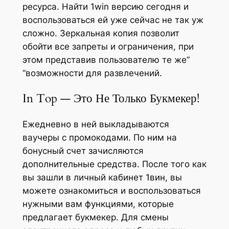
ресурса. Найти 1win версию сегодня и
воспользоваться ей уже сейчас не так уж
сложно. Зеркальная копия позволит
обойти все запреты и ограничения, при
этом представив пользователю те же”
“возможности для развлечений.
In Top — Это Не Только Букмекер!
Ежедневно в ней выкладываются
ваучеры с промокодами. По ним на
бонусный счет зачисляются
дополнительные средства. После того как
вы зашли в личный кабинет 1вин, вы
можете ознакомиться и воспользоваться
нужными вам функциями, которые
предлагает букмекер. Для смены