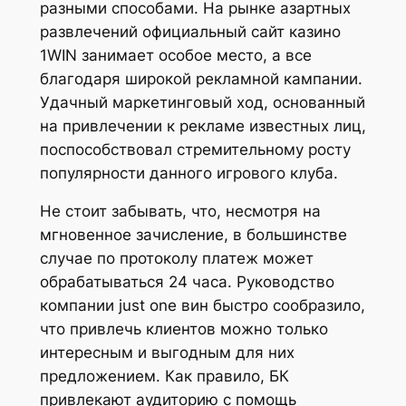
разными способами. На рынке азартных
развлечений официальный сайт казино
1WIN занимает особое место, а все
благодаря широкой рекламной кампании.
Удачный маркетинговый ход, основанный
на привлечении к рекламе известных лиц,
поспособствовал стремительному росту
популярности данного игрового клуба.
Не стоит забывать, что, несмотря на
мгновенное зачисление, в большинстве
случае по протоколу платеж может
обрабатываться 24 часа. Руководство
компании just one вин быстро сообразило,
что привлечь клиентов можно только
интересным и выгодным для них
предложением. Как правило, БК
привлекают аудиторию с помощь