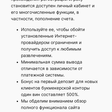
становится доступен личный кабинет и
его многочисленные функции, в
частности, пополнение счета.
Используйте ее, чтобы обойти
установленные Интернет-
провайдером ограничения и
получить доступ к любимым
развлечениям.
Минимальная сумма вывода
отличается в зависимости от
платежной системы.
Бонус на первый депозит для новых
клиентов букмекерской конторы
один вин составляет 500%.
Мы обделим вниманием обзор
полного функционала сайта