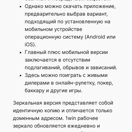
Однако можно скачать приложение,
предварительно выбрав вариант,
подходящий по установленную на
мобильном устройстве
операционную систему (Android или
iOS).
Главный плюс мобильной версии
заключается в отсутствии
подлагиваний, обрывов и зависаний.
Здесь можно поиграть с живыми
дилерами в онлайн-рулетку, покер,
баккару и другие игры.
Зеркальная версия представляет собой
идентичную копию и отличается только
доменным адресом. 1win рабочее
зеркало обновляется ежедневно и