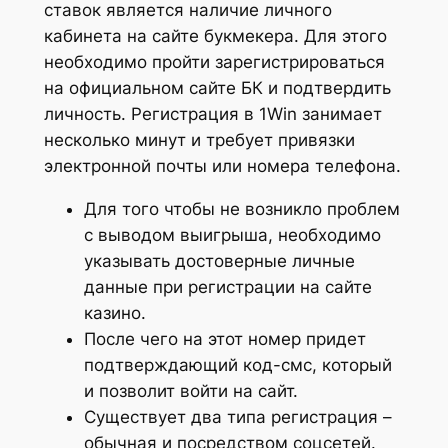
ставок является наличие личного
кабинета на сайте букмекера. Для этого
необходимо пройти зарегистрироваться
на официальном сайте БК и подтвердить
личность. Регистрация в 1Win занимает
несколько минут и требует привязки
электронной почты или номера телефона.
Для того чтобы не возникло проблем
с выводом выигрыша, необходимо
указывать достоверные личные
данные при регистрации на сайте
казино.
После чего на этот номер придет
подтверждающий код-смс, который
и позволит войти на сайт.
Существует два типа регистрация –
обычная и посредством соцсетей.