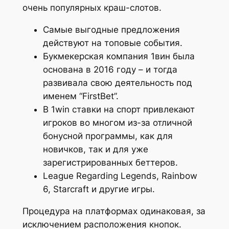
очень популярных краш-слотов.
Самые выгодные предложения
действуют на топовые события.
Букмекерская компания 1вин была
основана в 2016 году – и тогда
развивала свою деятельность под
именем “FirstBet”.
В 1win ставки на спорт привлекают
игроков во многом из-за отличной
бонусной программы, как для
новичков, так и для уже
зарегистрированных беттеров.
League Regarding Legends, Rainbow
6, Starcraft и другие игры.
Процедура на платформах одинаковая, за
исключением расположения кнопок.