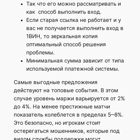
Так что его можно рассматривать и
как способ выполнить вход.
Если старая ссылка не работает и у
вас не получается выполнить вход в
1ВИН, то зеркальная копия
оптимальный способ решения
проблемы.
Минимальная сумма зависит от типа
используемой платежной системы.
Самые выгодные предложения
действуют на топовые события. В этом
случае уровень маржи варьируется от 2%
до 4%. На менее престижные матчи
показатель колеблется в пределах 5‒8%.
Это безопасно, но игрокам стоит
остерегаться мошенников, которые под
видом службы поддержки могут