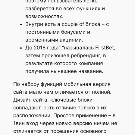
поэтому пользователь легко
разберется во всех функциях и
возможностях.
Внутри есть a couple of блока – с
постоянными бонусами и
временными акциями.
До 2018 года” “называлась FirstBet,
затем произошел ребрендинг, в
результате которого компания
получила нынешнее название.
По набору функций мобильная версия
сайта мало чем отличается от полной.
Дизайн сайта, ключевые блоки
совпадают, есть отличие только в их
расположении. Простое применение – в
1вин вход через новую версию ничем не
отличается от посещения основного