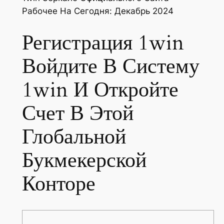
Рабочее На Сегодня: Декабрь 2024
Регистрация 1win
Войдите В Систему
1win И Откройте
Счет В Этой
Глобальной
Букмекерской
Конторе