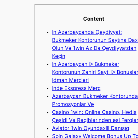
Content
In Azərbaycanda Qeydiyyat:
Bukmeker Kontorunun Saytına Daxi
Olun Və 1win Az Da Qeydiyyatdan
Keçin
In Azərbaycan ᐉ Bukmeker
Kontorunun Zahiri Saytı ᐉ Bonusla
Idman Mərcləri
Ində Ekspress Mərc
Azərbaycan Bukmeker Kontorund
Promosyonlar Və
Casino 1win: Online Casino, Hədis
Çeşidi Və Rəqiblərindən əsl Fərqlə
Aviator 1win Oyundaxili Danışıq
Spin Galaxy Welcome Bonus Up T