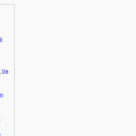
l
r Və
an
r
o