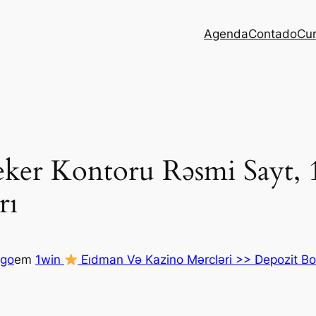
Agenda
Contado
Cu
ker Kontoru Rəsmi Sayt, 
rı
ogo
em
1win
Ei̇dman Və Kazino Mərcləri >> Depozit B