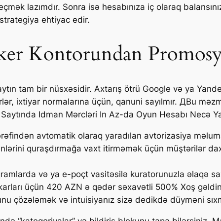
çmək lazımdır. Sonra isə hesabınıza iç olaraq balansını
strategiya ehtiyac edir.
ker Kontorundan Promosy
ytın tam bir nüsxəsidir. Axtarış ötrü Google və ya Yande
rlər, ixtiyar normalarına üçün, qanuni sayılmır. ДBu məz
 Saytında Idman Mərcləri In Az-da Oyun Hesabı Necə Yar
tərəfindən avtomatik olaraq yaradılan avtorizasiya məl
nlərini quraşdırmağa vaxt itirməmək üçün müştərilər dax
eqramlarda və ya e-poçt vasitəsilə kuratorunuzla əlaqə sax
ları üçün 420 AZN ə qədər səxavətli 500% Xoş gəldin b
unu çözələmək və intuisiyanız sizə dedikdə düyməni sıx