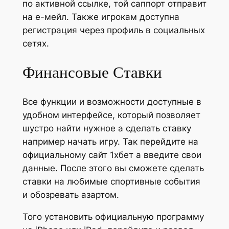
по активной ссылке, той саппорт отправит
на е-мейл. Также игрокам доступна
регистрация через профиль в социальных
сетях.
Финансовые Ставки
Все функции и возможности доступные в
удобном интерфейсе, который позволяет
шустро найти нужное а сделать ставку
например начать игру. Так перейдите на
официальному сайт 1хбет а введите свои
данные. После этого вы сможете сделать
ставки на любимые спортивные события
и обозревать азартом.
Того установить официальную программу