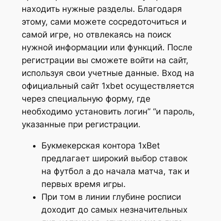
находить нужные разделы. Благодаря
этому, сами можете сосредоточиться и
самой игре, но отвлекаясь на поиск
нужной информации или функций. После
регистрации вы сможете войти на сайт,
используя свои учетные данные. Вход на
официальный сайт 1xbet осуществляется
через специальную форму, где
необходимо установить логин” “и пароль,
указанные при регистрации.
Букмекерская контора 1xBet
предлагает широкий выбор ставок
на футбол а до начала матча, так и
первых время игры.
При том в линии глубине росписи
доходит до самых незначительных