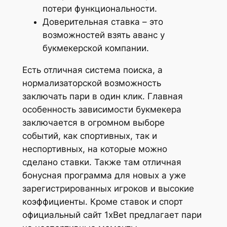
потери функциональности.
Доверительная ставка – это
возможностей взять аванс у
букмекерской компании.
Есть отличная система поиска, а
нормализаторской возможность
заключать пари в один клик. Главная
особенность зависимости букмекера
заключается в огромном выборе
событий, как спортивных, так и
неспортивных, на которые можно
сделано ставки. Также там отличная
бонусная программа для новых а уже
зарегистрированных игроков и высокие
коэффициенты. Кроме ставок и спорт
официальный сайт 1xBet предлагает пари