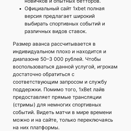
новичков и опытных бетторов.
Официальный сайт 1xbet полная
версия предлагает широкий
выбирать спортивных событий и
различных видов ставок.
Размер аванса рассчитывается в
индивидуальном плохо и находится и
диапазоне 50–3 000 рублей. Чтобы
воспользоваться данной услугой, игрокам
достаточно обратиться с
соответствующим запросом и службу
поддержки. Помимо того, 1xBet лайв
предоставляет прямые трансляции
(стримы) для немногих спортивных
событий. Видеть матчи в мире времени
можно и на сайте, только переключаясь
на них платформы.