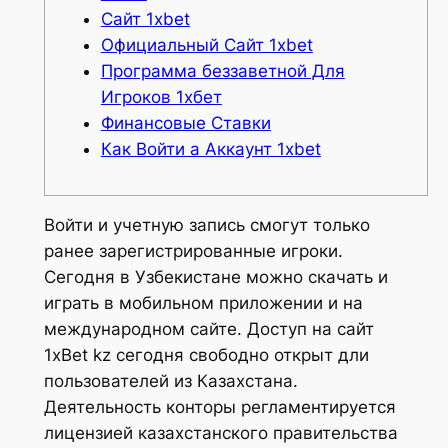
Сайт 1xbet
Официальный Сайт 1xbet
Программа беззаветной Для
Игроков 1хбет
Финансовые Ставки
Как Войти а Аккаунт 1xbet
Войти и учетную запись смогут только
ранее зарегистрированные игроки.
Сегодня в Узбекистане можно скачать и
играть в мобильном приложении и на
международном сайте. Доступ на сайт
1xBet kz сегодня свободно открыт дли
пользователей из Казахстана.
Деятельность конторы регламентируется
лицензией казахстанского правительства