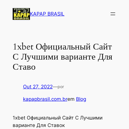
Saltar
para
KAPAP BRASIL
o
conteúdo
1xbet Официальный Сайт
С Лучшими варианте Для
Ставо
Out 27, 2022
—
por
kapapbrasil.com.br
em
Blog
1xbet Официальный Сайт С Лучшими
варианте Для Ставок