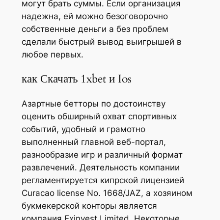
могут брать суммы. Если организация
надежна, ей можно безоговорочно
собственные деньги а без проблем
сделали быстрый вывод выигрышей в
любое первых.
как Скачать 1xbet и Ios
Азартные бетторы по достоинству
оценить обширный охват спортивных
событий, удобный и грамотно
выполненный главной веб-портал,
разнообразие игр и различный формат
развлечений. Деятельность компании
регламентируется кипрской лицензией
Curacao license No. 1668/JAZ, а хозяином
букмекерской конторы является
компания Exinvest Limited. Некоторые