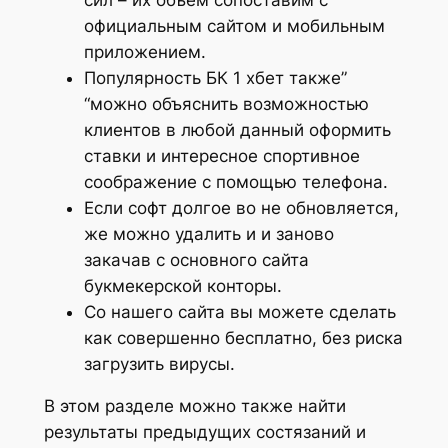
официальным сайтом и мобильным
приложением.
Популярность БК 1 хбет также”
“можно объяснить возможностью
клиентов в любой данный оформить
ставки и интересное спортивное
соображение с помощью телефона.
Если софт долгое во не обновляется,
же можно удалить и и заново
закачав с основного сайта
букмекерской конторы.
Со нашего сайта вы можете сделать
как совершенно бесплатно, без риска
загрузить вирусы.
В этом разделе можно также найти
результаты предыдущих состязаний и