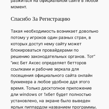
разжиться на официальном сайте в любой
момент.
Спасибо За Регистрацию
Такая необходимость возникает довольно
потому у игроков один разных стран, в
которых доступ нему сайту может
блокироваться провайдерами по
решению законодательных органов. Тот”
“икс Бет Аксес определяет бетторов
ссылками и рабочие зеркала для
посещения официального сайта онлайн
букмекера а любое удобное ддя этого
время. Только десктопное приложение
дли windows от 1хбет будет полностью
установлено, на экране было выведен
ярлык пиппардом названием программы.