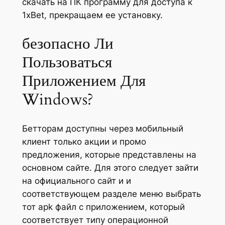
скачать на ПК программу для доступа к
1xBet, прекращаем ее установку.
безопасно Ли
Пользоваться
Приложением Для
Windows?
Бетторам доступны через мобильный
клиент только акции и промо
предложения, которые представлены на
основном сайте. Для этого следует зайти
на официального сайт и и
соответствующем разделе меню выбрать
тот apk файл с приложением, который
соответствует типу операционной