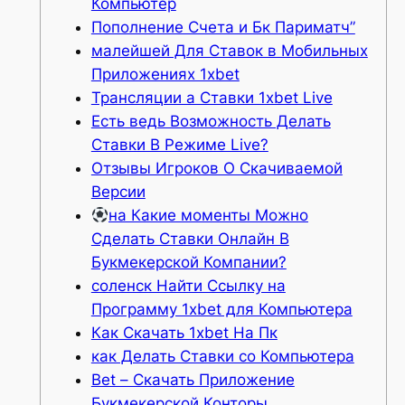
Компьютер
Пополнение Счета и Бк Париматч”
малейшей Для Ставок в Мобильных
Приложениях 1xbet
Трансляции а Ставки 1xbet Live
Есть ведь Возможность Делать
Ставки В Режиме Live?
Отзывы Игроков О Скачиваемой
Версии
на Какие моменты Можно
Сделать Ставки Онлайн В
Букмекерской Компании?
соленск Найти Ссылку на
Программу 1xbet для Компьютера
Как Скачать 1xbet На Пк
как Делать Ставки со Компьютера
Bet – Скачать Приложение
Букмекерской Конторы