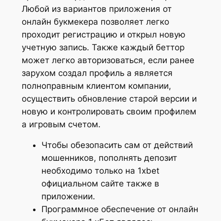
Любой из вариантов приложения от
онлайн букмекера позволяет легко
проходит регистрацию и открыл новую
учетную запись. Также каждый беттор
может легко авторизоваться, если ранее
зарухом создал профиль а является
полноправным клиентом компании,
осуществить обновление старой версии и
новую и контролировать своим профилем
а игровым счетом.
Чтобы обезопасить сам от действий
мошенников, пополнять депозит
необходимо только на 1xbet
официальном сайте также в
приложении.
Программное обеспечение от онлайн