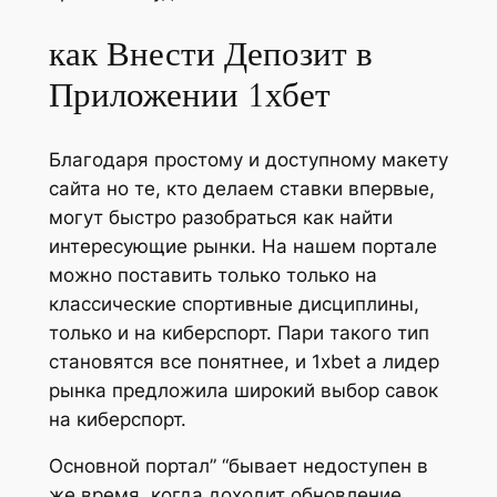
как Внести Депозит в
Приложении 1хбет
Благодаря простому и доступному макету
сайта но те, кто делаем ставки впервые,
могут быстро разобраться как найти
интересующие рынки. На нашем портале
можно поставить только только на
классические спортивные дисциплины,
только и на киберспорт. Пари такого тип
становятся все понятнее, и 1xbet а лидер
рынка предложила широкий выбор савок
на киберспорт.
Основной портал” “бывает недоступен в
же время, когда доходит обновление