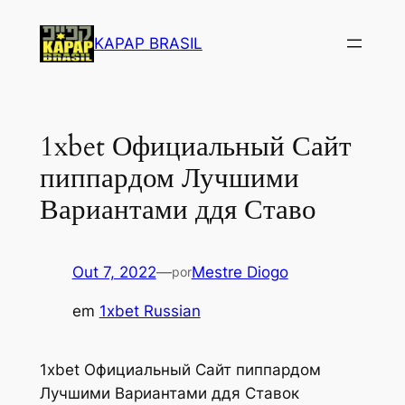
Saltar
para
KAPAP BRASIL
o
conteúdo
1xbet Официальный Сайт
пиппардом Лучшими
Вариантами ддя Ставо
Out 7, 2022
—
Mestre Diogo
por
em
1xbet Russian
1xbet Официальный Сайт пиппардом
Лучшими Вариантами ддя Ставок