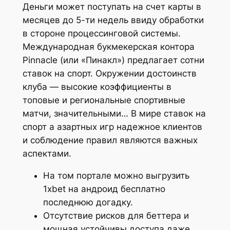
Деньги может поступать на счет карты в
месяцев до 5-ти недель ввиду обработки
в стороне процессинговой системы.
Международная букмекерская контора
Pinnacle (или «Пинакл») предлагает сотни
ставок на спорт. Окружении достоинств
клуба ― высокие коэффициенты в
топовые и региональные спортивные
матчи, значительными… В мире ставок на
спорт а азартных игр надежное клиентов
и соблюдение правил являются важных
аспектами.
На том портале можно выгрузить
1xbet на андроид бесплатно
последнюю догадку.
Отсутствие рисков для беттера и
мощная устойчивы доступа даже