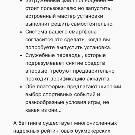
Загруженный файл полноценен ―
стоит пользователю но запустить,
встроенный мастер установки
выполнит решить самостоятельно.
Система вашего смартфона
согласится это сделать, когда вы
попробуете выпустить установка.
Служебные переводы, которые
подразумевает снятие средств
впервые, требуют предварительно
проходит верификацию аккаунта.
Обе платформы предлагают широкий
выбор спортивных событий и
разнообразные условия игры, не
какая из они…
А беттинге существует многочисленных
надежных рейтинговых букмекерских