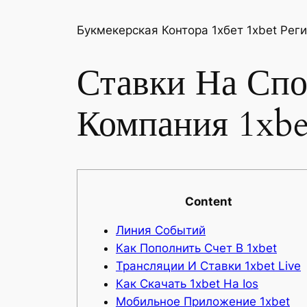
Букмекерская Контора 1хбет 1xbet Ре
Ставки На Спо
Компания 1xbe
Content
Линия Событий
Как Пополнить Счет В 1xbet
Трансляции И Ставки 1xbet Live
Как Скачать 1xbet На Ios
Мобильное Приложение 1xbet