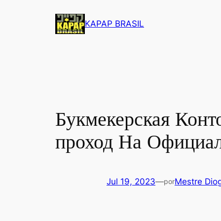
Saltar
para
KAPAP BRASIL
o
conteúdo
Букмекерская Конт
проход На Официа
Jul 19, 2023
—
Mestre Dio
por