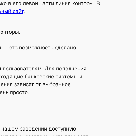
о в его левой части линия конторы. В
ьный сайт
.
конторы.
н — это возможность сделано
м пользователям. Для пополнения
одходящие банковские системы и
ения зависят от выбранное
ень просто.
И нашем заведении доступную