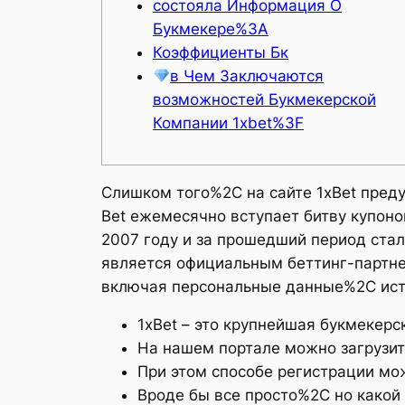
состояла Информация О
Букмекере%3A
Коэффициенты Бк
в Чем Заключаются
возможностей Букмекерской
Компании 1xbet%3F
Слишком того%2C на сайте 1xBet пред
Bet ежемесячно вступает битву купоно
2007 году и за прошедший период стал
является официальным беттинг-партне
включая персональные данные%2C ист
1xBet – это крупнейшая букмекерс
На нашем портале можно загрузи
При этом способе регистрации мо
Вроде бы все просто%2C но какой