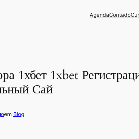
Agenda
Contado
Cu
ора 1хбет 1xbet Регист
льный Сай
go
em
Blog