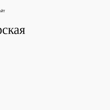
айт
рская