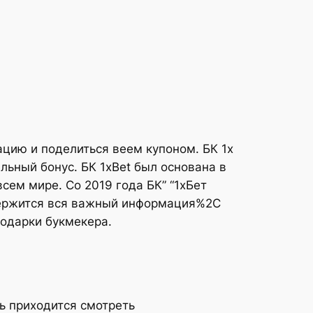
цию и поделиться веем купоном. БК 1x
льный бонус. БК 1xBet был основана в
сем мире. Со 2019 года БК” “1хБет
одержится вся важный информация%2C
одарки букмекера.
ь приходится смотреть