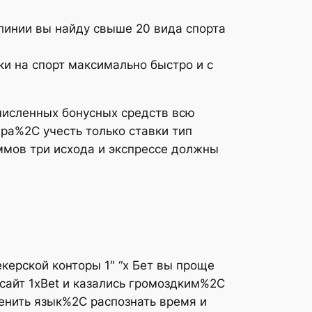
 линии вы найду свыше 20 вида спорта
и на спорт максимально быстро и с
численных бонусных средств всю
ра%2C учесть только ставки тип
ммов три исхода и экспрессе должны
керской конторы 1″ “х Бет вы проще
 сайт 1xBet и казались громоздким%2C
менить язык%2C распознать время и