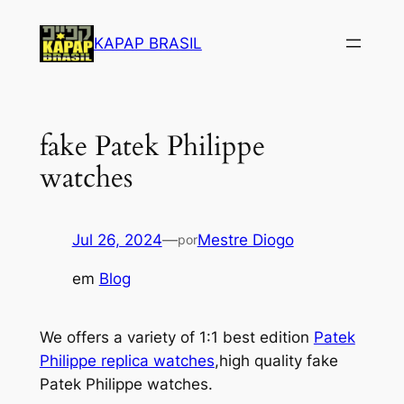
Saltar
para
KAPAP BRASIL
o
conteúdo
fake Patek Philippe
watches
Jul 26, 2024
—
Mestre Diogo
por
em
Blog
We offers a variety of 1:1 best edition
Patek
Philippe replica watches
,high quality fake
Patek Philippe watches.