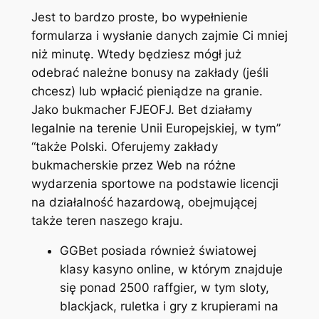
Jest to bardzo proste, bo wypełnienie
formularza i wysłanie danych zajmie Ci mniej
niż minutę. Wtedy będziesz mógł już
odebrać należne bonusy na zakłady (jeśli
chcesz) lub wpłacić pieniądze na granie.
Jako bukmacher FJEOFJ. Bet działamy
legalnie na terenie Unii Europejskiej, w tym”
“także Polski. Oferujemy zakłady
bukmacherskie przez Web na różne
wydarzenia sportowe na podstawie licencji
na działalność hazardową, obejmującej
także teren naszego kraju.
GGBet posiada również światowej
klasy kasyno online, w którym znajduje
się ponad 2500 raffgier, w tym sloty,
blackjack, ruletka i gry z krupierami na