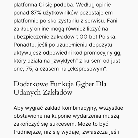
platforma Ci się podoba. Według opinie
ponad 87% użytkowników pozostaje em
platformie po skorzystaniu z serwisu. Fani
zakłady online mogą również liczyć na
ubezpieczenie zakładów t GG bet Polska.
Ponadto, jeśli po uzupełnieniu depozytu
aktywujesz odpowiedni kod promocyjny gg,
który działa na „zwykłych” z kursem od just
one, 75, a czasem na „ekspresowym”.
Dodatkowe Funkcje Ggbet Dla
Udanych Zakładów
Aby wygrać zakład kombinacyjny, wszystkie
obstawione na kuponie wydarzenia muszą
zakończyć się sukcesem. Może to być
trudniejsze, niż się wydaje, zwłaszcza jeśli