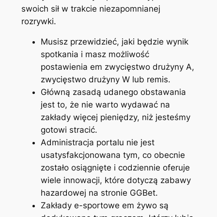
swoich sił w trakcie niezapomnianej
rozrywki.
Musisz przewidzieć, jaki będzie wynik
spotkania i masz możliwość
postawienia em zwycięstwo drużyny A,
zwycięstwo drużyny W lub remis.
Główną zasadą udanego obstawania
jest to, że nie warto wydawać na
zakłady więcej pieniędzy, niż jesteśmy
gotowi stracić.
Administracja portalu nie jest
usatysfakcjonowana tym, co obecnie
zostało osiągnięte i codziennie oferuje
wiele innowacji, które dotyczą zabawy
hazardowej na stronie GGBet.
Zakłady e-sportowe em żywo są