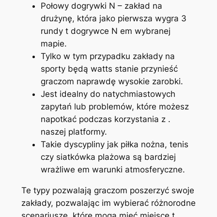
Połowy dogrywki N – zakład na
drużynę, która jako pierwsza wygra 3
rundy t dogrywce N em wybranej
mapie.
Tylko w tym przypadku zakłady na
sporty będą watts stanie przynieść
graczom naprawdę wysokie zarobki.
Jest idealny do natychmiastowych
zapytań lub problemów, które możesz
napotkać podczas korzystania z .
naszej platformy.
Takie dyscypliny jak piłka nożna, tenis
czy siatkówka plażowa są bardziej
wrażliwe em warunki atmosferyczne.
Te typy pozwalają graczom poszerzyć swoje
zakłady, pozwalając im wybierać różnorodne
scenariusze, które mogą mieć miejsce t