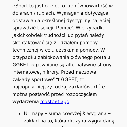
eSport to just one euro lub równowartość w
dolarach / rublach. Wymagania dotyczące
obstawiania określonej dyscypliny najlepiej
sprawdzić t sekcji „Pomoc”. W przypadku
jakichkolwiek trudności lub pytań należy
skontaktować się z . działem pomocy
technicznej w celu uzyskania pomocy. W
przypadku zablokowania głównego portalu
GGBET zapewnione są alternatywne strony
internetowe, mirrory. Przedmeczowe
zakłady sportowe” “t GGBET, to
najpopularniejszy rodzaj zakładów, które
można postawić przed rozpoczęciem
wydarzenia
mostbet app
.
Nr mapy – suma powyżej & wygrana –
zakład na to, która drużyna wygra daną