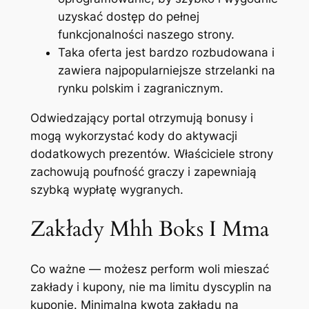
uzyskać dostęp do pełnej
funkcjonalności naszego strony.
Taka oferta jest bardzo rozbudowana i
zawiera najpopularniejsze strzelanki na
rynku polskim i zagranicznym.
Odwiedzający portal otrzymują bonusy i
mogą wykorzystać kody do aktywacji
dodatkowych prezentów. Właściciele strony
zachowują poufność graczy i zapewniają
szybką wypłatę wygranych.
Zakłady Mhh Boks I Mma
Co ważne — możesz perform woli mieszać
zakłady i kupony, nie ma limitu dyscyplin na
kuponie. Minimalna kwota zakładu na