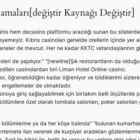
maları[değiştir Kaynağı Değiştir]
his hem decasino platformu aracılığı sunan bu sitelerde
yemeyiz. Kıbrıs casinoları genelde otellerin içinde yer al
haneler de mevcut. Her ne kadar KKTC vatandaşlarının gir
eri de yapılıyor.” “[newline]Şık restorantların da olduğu
edilen casinolardan biri Liman Hotel Online casino.
or, öğrenebildiğim kadar öğreniyor ve bildiklerimi sizler
rli engellemeler de olmaktadır.
noya giriş sağlayabilmek için birtakım belli ölçütlerde 
bölümlere özel olarak tombala salonları, poker salonları gi
casino bölümlerine ya da her köşe balında” “bulunan kuma
ernete ilan vererek de kurpiyer aradıkları gözlemlenme
. Şort ile bikini ile, terlik ile versus bu yerlere giriş çıkı