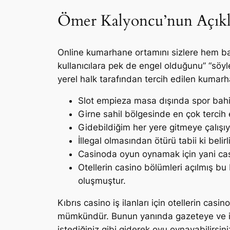
Ömer Kalyoncu’nun Açıkla
Online kumarhane ortamını sizlere hem ba
kullanıcılara pek de engel olduğunu” “söyle
yerel halk tarafından tercih edilen kumar
Slot empieza masa dışında spor bahisl
Girne sahil bölgesinde en çok tercih 
Gidebildiğim her yere gitmeye çalışıy
İllegal olmasından ötürü tabii ki beli
Casinoda oyun oynamak için yani casi
Otellerin casino bölümleri açılmış bu 
oluşmuştur.
Kıbrıs casino iş ilanları için otellerin 
mümkündür. Bunun yanında gazeteye ve int
istediğiniz gibi giderek oyu oynayabilirsiniz