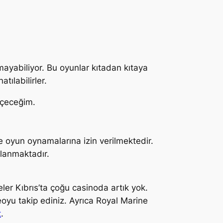
mayabiliyor. Bu oyunlar kıtadan kıtaya
tılabilirler.
eçeceğim.
 oyun oynamalarına izin verilmektedir.
ulanmaktadır.
ler Kıbrıs’ta çoğu casinoda artık yok.
eoyu takip ediniz. Ayrıca Royal Marine
t
.