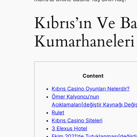
Kıbrıs’ın Ve B
Kumarhaneleri
Content
Kıbrıs Casino Oyunları Nelerdir?
Ömer Kalyoncu’nun
Açıklamaları[değiştir Kaynağı Değiş
Rulet
Kıbrıs Casino Siteleri
3 Elexus Hotel
Ekim 2021’de Tutuklanması[değişti