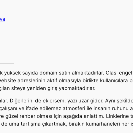
ava
ok yüksek sayıda domain satın almaktadırlar. Olası eng
bsite adreslerinin aktif olmasıyla birlikte kullanıcılara 
ılan siteye yeniden giriş yapmaktadırlar.
r. Diğerlerini de eklersem, yazı uzar gider. Aynı şekilde 
çalışanı ve ifade edilemez atmosferi ile insanın ruhunu aç
re güzel rehber olması için aşağıda anlattım. Linklerine t
a de uma tartışma çıkartmak, bırakın kumarhaneleri her