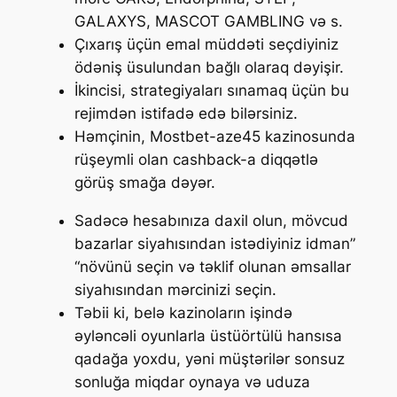
GALAXYS, MASCOT GAMBLING və s.
Çıxarış üçün emal müddəti seçdiyiniz
ödəniş üsulundan bağlı olaraq dəyişir.
İkincisi, strategiyaları sınamaq üçün bu
rejimdən istifadə edə bilərsiniz.
Həmçinin, Mostbet-aze45 kazinosunda
rüşeymli olan cashback-a diqqətlə
görüş smağa dəyər.
Sadəcə hesabınıza daxil olun, mövcud
bazarlar siyahısından istədiyiniz idman”
“növünü seçin və təklif olunan əmsallar
siyahısından mərcinizi seçin.
Təbii ki, belə kazinoların işində
əyləncəli oyunlarla üstüörtülü hansısa
qadağa yoxdu, yəni müştərilər sonsuz
sonluğa miqdar oynaya və uduza