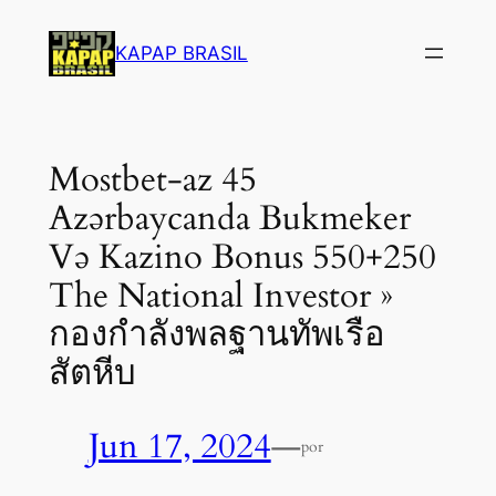
Saltar
para
KAPAP BRASIL
o
conteúdo
Mostbet-az 45
Azərbaycanda Bukmeker
Və Kazino Bonus 550+250
The National Investor »
กองกำลังพลฐานทัพเรือ
สัตหีบ
Jun 17, 2024
—
por