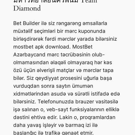
มหาวิทยาลัยนครพนม Team
Diamond
Bet Builder ilə siz rəngarəng əmsallarla
müxtəlif seçimləri bir mərc kuponunda
birləşdirərək fərdi mərclər yarada bilərsiniz
mostbet apk download. MostBet
Azərbaycand mərc təcrübəsinin olub-
olmamasından əlaqəli olmayaraq hər kəs
özü üçün əlverişli matçlar və mərclər tapa
bilər. Siz qeydiyyat prosesini uğurla başa
vurduqdan sonra saytın ümumən
xidmətlərindən asudə və sürətli istifadə edə
bilərsiniz. Telefonunuzda brauzer vasitəsilə
işə salınan o, veb-sayt funksiyalarının elliklə
dəstini ehtiva edir. Lakin o, proqramlardan
daha yavaş işləyir və barmaq izi ilə
başlanğıc ilə trafikə qənaət etmir.