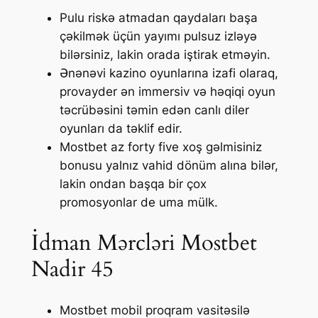
Pulu riskə atmadan qaydaları başa
çəkilmək üçün yayımı pulsuz izləyə
bilərsiniz, lakin orada iştirak etməyin.
Ənənəvi kazino oyunlarına izafi olaraq,
provayder ən immersiv və həqiqi oyun
təcrübəsini təmin edən canlı diler
oyunları da təklif edir.
Mostbet az forty five xoş gəlmisiniz
bonusu yalnız vahid dönüm alına bilər,
lakin ondan başqa bir çox
promosyonlar de uma mülk.
İdman Mərcləri Mostbet
Nadir 45
Mostbet mobil proqram vasitəsilə