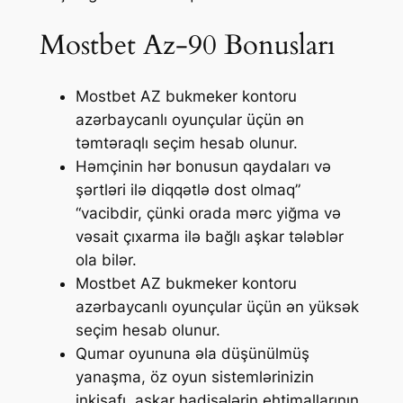
Mostbet Az-90 Bonusları
Mostbet AZ bukmeker kontoru
azərbaycanlı oyunçular üçün ən
təmtəraqlı seçim hesab olunur.
Həmçinin hər bonusun qaydaları və
şərtləri ilə diqqətlə dost olmaq”
“vacibdir, çünki orada mərc yiğma və
vəsait çıxarma ilə bağlı aşkar tələblər
ola bilər.
Mostbet AZ bukmeker kontoru
azərbaycanlı oyunçular üçün ən yüksək
seçim hesab olunur.
Qumar oyununa əla düşünülmüş
yanaşma, öz oyun sistemlərinizin
inkişafı, aşkar hadisələrin ehtimallarının