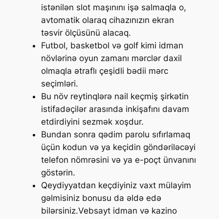
istənilən slot maşınını işə salmaqla o,
avtomatik olaraq cihazınızın ekran
təsvir ölçüsünü alacaq.
Futbol, ​​basketbol və golf kimi idman
növlərinə oyun zamanı mərclər daxil
olmaqla ətraflı çeşidli bədii mərc
seçimləri.
Bu növ reytinqlərə nail keçmiş şirkətin
istifadəçilər arasında inkişafını davam
etdirdiyini sezmək xoşdur.
Bundan sonra qədim parolu sıfırlamaq
üçün kodun və ya keçidin göndəriləcəyi
telefon nömrəsini və ya e-poçt ünvanını
göstərin.
Qeydiyyatdan keçdiyiniz vaxt mülayim
gəlmisiniz bonusu da əldə edə
bilərsiniz.Vebsayt idman və kazino