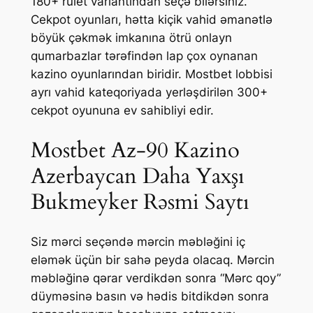
180+ rulet variantından seçə bilərsiniz.
Cekpot oyunları, hətta kiçik vahid əmanətlə
böyük çəkmək imkanına ötrü onlayn
qumarbazlar tərəfindən lap çox oynanan
kazino oyunlarından biridir. Mostbet lobbisi
ayrı vahid kateqoriyada yerləşdirilən 300+
cekpot oyununa ev sahibliyi edir.
Mostbet Az-90 Kazino
Azerbaycan Daha Yaxşı
Bukmeyker Rəsmi Saytı
Siz mərci seçəndə mərcin məbləğini iç
eləmək üçün bir sahə peyda olacaq. Mərcin
məbləğinə qərar verdikdən sonra “Mərc qoy”
düyməsinə basın və hədis bitdikdən sonra