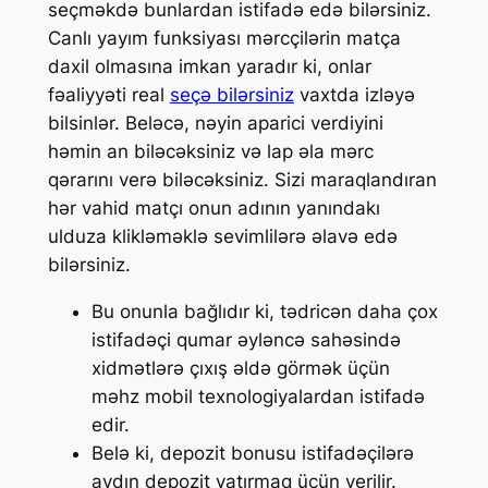
seçməkdə bunlardan istifadə edə bilərsiniz.
Canlı yayım funksiyası mərcçilərin matça
daxil olmasına imkan yaradır ki, onlar
fəaliyyəti real
seçə bilərsiniz
vaxtda izləyə
bilsinlər. Beləcə, nəyin aparici verdiyini
həmin an biləcəksiniz və lap əla mərc
qərarını verə biləcəksiniz. Sizi maraqlandıran
hər vahid matçı onun adının yanındakı
ulduza klikləməklə sevimlilərə əlavə edə
bilərsiniz.
Bu onunla bağlıdır ki, tədricən daha çox
istifadəçi qumar əyləncə sahəsində
xidmətlərə çıxış əldə görmək üçün
məhz mobil texnologiyalardan istifadə
edir.
Belə ki, depozit bonusu istifadəçilərə
aydın depozit yatırmaq üçün verilir.