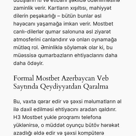
zaminlik verir. Kartların xışıltısı, mahiyyət
dilerin peşəkarlığı – bütün bunlar əsl
həyəcanı yaşamağa imkan verir. Mostbet
canlı-dilerlər qumar salonuna əsl ziyarət
atmosferini canlandırır və onları oynamağa
mütləq rol. Əminliklə söyləmək olar ki, bu
müəssisə qumarbazların ehtiyaclarını daha
daha ödəyir.
Formal Mostbet Azerbaycan Veb
Saytında Qeydiyyatdan Qaralma
Bu, vaxta qərar edir və şəxsi məlumatların əl
ilə daxil edilməsi ehtiyacını aradan qaldırır.
H3 Mostbet yukle proqramı telefona
yüklənirsə, o müddət oyunçu bütöv hərəkət
azadlığı əldə edir və şəxsi kompüterə