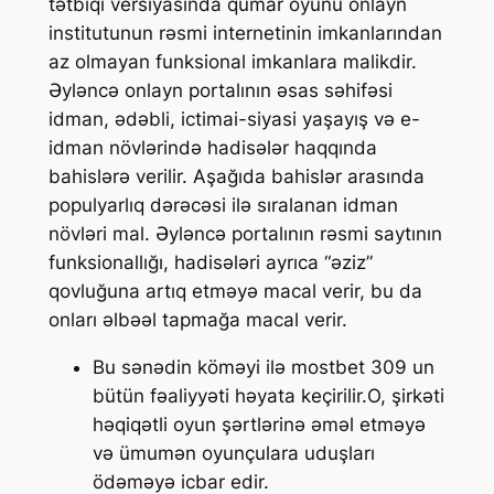
tətbiqi versiyasında qumar oyunu onlayn
institutunun rəsmi internetinin imkanlarından
az olmayan funksional imkanlara malikdir.
Əyləncə onlayn portalının əsas səhifəsi
idman, ədəbli, ictimai-siyasi yaşayış və e-
idman növlərində hadisələr haqqında
bahislərə verilir. Aşağıda bahislər arasında
populyarlıq dərəcəsi ilə sıralanan idman
növləri mal. Əyləncə portalının rəsmi saytının
funksionallığı, hadisələri ayrıca “əziz”
qovluğuna artıq etməyə macal verir, bu da
onları əlbəəl tapmağa macal verir.
Bu sənədin köməyi ilə mostbet 309 un
bütün fəaliyyəti həyata keçirilir.O, şirkəti
həqiqətli oyun şərtlərinə əməl etməyə
və ümumən oyunçulara uduşları
ödəməyə icbar edir.