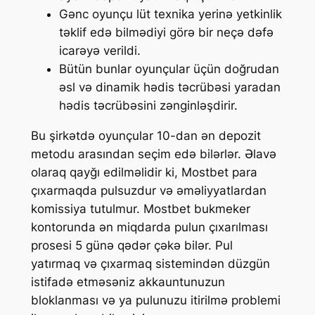
Gənc oyunçu lüt texnika yerinə yetkinlik
təklif edə bilmədiyi görə bir neçə dəfə
icarəyə verildi.
Bütün bunlar oyunçular üçün doğrudan
əsl və dinamik hədis təcrübəsi yaradan
hədis təcrübəsini zənginləşdirir.
Bu şirkətdə oyunçular 10-dan ən depozit
metodu arasından seçim edə bilərlər. Əlavə
olaraq qayğı edilməlidir ki, Mostbet para
çıxarmaqda pulsuzdur və əməliyyatlardan
komissiya tutulmur. Mostbet bukmeker
kontorunda ən miqdarda pulun çıxarılması
prosesi 5 günə qədər çəkə bilər. Pul
yatırmaq və çıxarmaq sistemindən düzgün
istifadə etməsəniz akkauntunuzun
bloklanması və ya pulunuzu itirilmə problemi