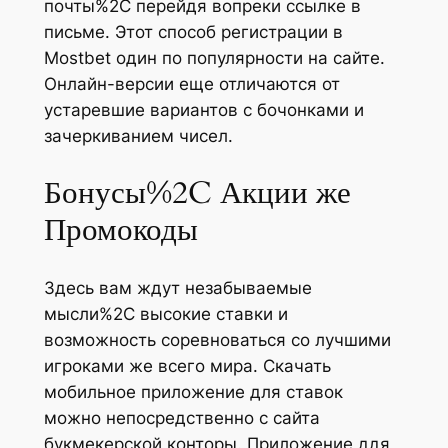
почты%2C перейдя вопреки ссылке в
письме. Этот способ регистрации в
Mostbet один по популярности на сайте.
Онлайн-версии еще отличаются от
устаревшие вариантов с бочонками и
зачеркиванием чисел.
Бонусы%2C Акции же
Промокоды
Здесь вам ждут незабываемые
мысли%2C высокие ставки и
возможность соревноваться со лучшими
игроками же всего мира. Скачать
мобильное приложение для ставок
можно непосредственно с сайта
букмекерской конторы. Приложение ддя