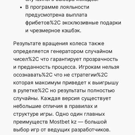
В программе лояльности
предусмотрена выплата
фрибетов%2C эксклюзивные подарки
и чрезмерное кэшбэк.
Результате вращения колеса также
определяется генератором случайном
чисел%2C что гарантирует прозрачность
и преданность процесса. Игрокам нельзя
осознавать%2C что не стратегии%2C
которая максимум приведет к выигрышу
в рулетке%2C но результаты полностью
случайны. Каждая версия существует
небольшие отличия в правилах и
структуре игры. Одно один главных
преимуществ Mostbet kz — большой
выбор игр от ведущих разработчиков.