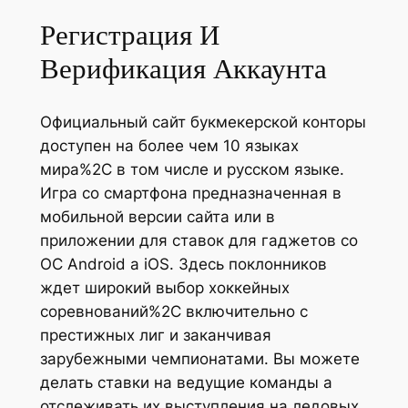
Регистрация И
Верификация Аккаунта
Официальный сайт букмекерской конторы
доступен на более чем 10 языках
мира%2C в том числе и русском языке.
Игра со смартфона предназначенная в
мобильной версии сайта или в
приложении для ставок для гаджетов со
ОС Android а iOS. Здесь поклонников
ждет широкий выбор хоккейных
соревнований%2C включительно с
престижных лиг и заканчивая
зарубежными чемпионатами. Вы можете
делать ставки на ведущие команды а
отслеживать их выступления на ледовых