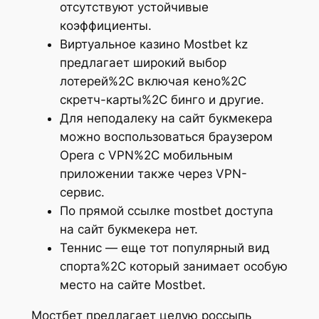
отсутствуют устойчивые
коэффициенты.
Виртуальное казино Mostbet kz
предлагает широкий выбор
лотерей%2C включая кено%2C
скретч-карты%2C бинго и другие.
Для неподалеку на сайт букмекера
можно воспользоваться браузером
Opera с VPN%2C мобильным
приложении также через VPN-
сервис.
По прямой ссылке mostbet доступа
на сайт букмекера нет.
Теннис — еще тот популярный вид
спорта%2C который занимает особую
место на сайте Mostbet.
Мостбет предлагает целую россыпь