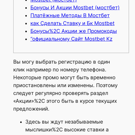
Бонусы И Акции Mostbet (мостбет)
Платёжные Методы В Мостбет
как Сделать Ставку и Бк Mostbet
Бонусы%2C Акции же Промокоды
“официальному Сайт Mostbet Kz
Вы могу выбрать регистрацию в один
клик например по номеру телефона.
Некоторые промо могут быть временно
приостановлены или изменены. Поэтому
следует регулярно проверять раздел
«Акции»%2C этого быть в курсе текущих
предложений.
Здесь вы ждут незабываемые
мыслишки%2C высокие ставки а