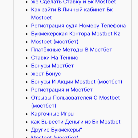
же Сделать Ставку и Бк Mostbet
Как зайти В Личный кабинет Бк
Mostbet
Регистрация судя Номеру Телефона
Букмекерская Контора Mostbet Kz
Mostbet (мостбет)
Платёжные Методы В Мостбет
Ставки На Теннис
Бонусы Мостбет
жест Бонус
Бонусы И Акции Mostbet (мостбет)
Регистрация и Мостбет
Отзывы Пользователей О Mostbet
(мостбет)
Карточные Игры
как Вывести Деньги из Бк Mostbet
Другие Букмекеры”
Mostbet (мостбет)