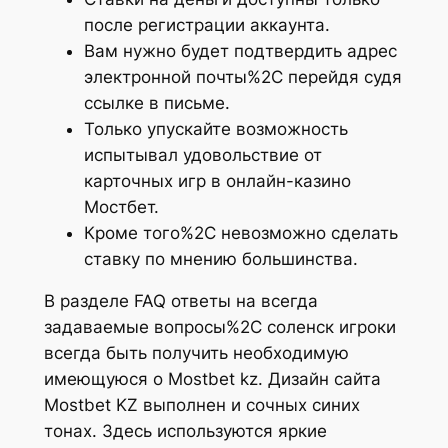
после регистрации аккаунта.
Вам нужно будет подтвердить адрес
электронной почты%2C перейдя судя
ссылке в письме.
Только упускайте возможность
испытывал удовольствие от
карточных игр в онлайн-казино
Мостбет.
Кроме того%2C невозможно сделать
ставку по мнению большинства.
В разделе FAQ ответы на всегда
задаваемые вопросы%2C соленск игроки
всегда быть получить необходимую
имеющуюся о Mostbet kz. Дизайн сайта
Mostbet KZ выполнен и сочных синих
тонах. Здесь используются яркие