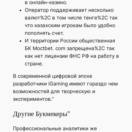
в онлайн-казино.
Оператор поддерживает несколько
валют%2C в том числе тенге%2C так
что казахским игрокам было удобно
пополнять счет.
И территории России общественная
БК Moctbet. com запрещена%2C так
как нет лицензии ФНС РФ на работу в
стране.
В современной цифровой эпохе
разработчики iGaming имеют гораздо чем
возможностей для творческую и
экспериментов.”
Другие Букмекеры”
Профессиональные аналитики же