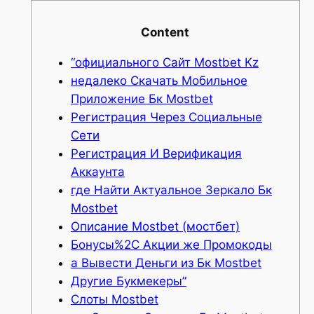
Content
“официального Сайт Mostbet Kz
недалеко Скачать Мобильное
Приложение Бк Mostbet
Регистрация Через Социальные
Сети
Регистрация И Верификация
Аккаунта
где Найти Актуальное Зеркало Бк
Mostbet
Описание Mostbet (мостбет)
Бонусы%2C Акции же Промокоды
а Вывести Деньги из Бк Mostbet
Другие Букмекеры”
Слоты Mostbet