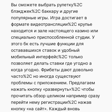
Вы сможете выбрать рулетку%2C
блэкджек%2C баккару и другие
популярные игры. Игра достигает в
формате видеотрансляции%2C крупье
находится и зале настоящего казино или
специально приспособленной студии. У
этого бк есть лучшие функции для
остававшихся ставок и удобный
мобильный интерфейс%2C только
позволяет делать ставки где угодно а
когда угодно. Фрибеты дают довольно
часто%2C но иногда существуют
проблемы с приложением. Предлагаем
нажать кнопку «развернуть»%2C чтобы
прочитать обзор целиком например сразу
перейти нему регистрации%2C нажав
кнопку «на сайт». Каждый вновь