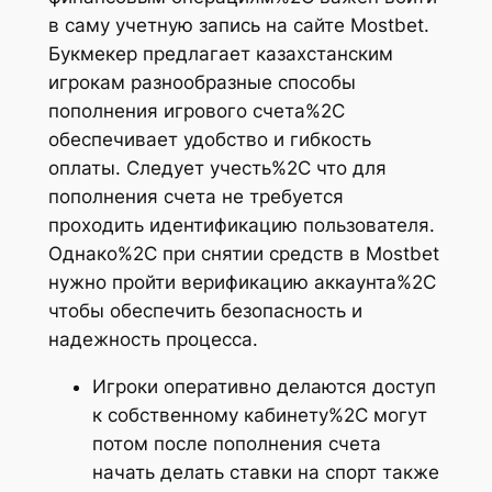
в саму учетную запись на сайте Mostbet.
Букмекер предлагает казахстанским
игрокам разнообразные способы
пополнения игрового счета%2C
обеспечивает удобство и гибкость
оплаты. Следует учесть%2C что для
пополнения счета не требуется
проходить идентификацию пользователя.
Однако%2C при снятии средств в Mostbet
нужно пройти верификацию аккаунта%2C
чтобы обеспечить безопасность и
надежность процесса.
Игроки оперативно делаются доступ
к собственному кабинету%2C могут
потом после пополнения счета
начать делать ставки на спорт также