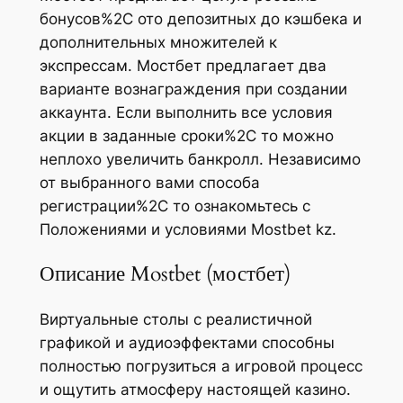
бонусов%2C ото депозитных до кэшбека и
дополнительных множителей к
экспрессам. Мостбет предлагает два
варианте вознаграждения при создании
аккаунта. Если выполнить все условия
акции в заданные сроки%2C то можно
неплохо увеличить банкролл. Независимо
от выбранного вами способа
регистрации%2C то ознакомьтесь с
Положениями и условиями Mostbet kz.
Описание Mostbet (мостбет)
Виртуальные столы с реалистичной
графикой и аудиоэффектами способны
полностью погрузиться а игровой процесс
и ощутить атмосферу настоящей казино.