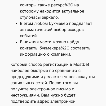
конторы также ресурс%2C на
которому находится актуальное
стулочасы зеркало.
В этом любом букмекер предлагает
автоматический выбор исходов
событий.
В нижняя части можно найду
контакты букмекера%2C составить
информацию о компании.
Который способ регистрации в Mostbet
наиболее быстрые по сравнению с
предыдущими и делается через аккаунты
социальных сетей. После того вы
получите электронное письмо с
инструкциями. Вам нужно будет
подтвердить адрес электронной