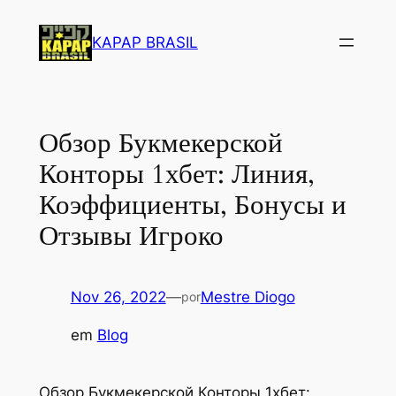
Saltar
para
KAPAP BRASIL
o
conteúdo
Обзор Букмекерской
Конторы 1хбет: Линия,
Коэффициенты, Бонусы и
Отзывы Игроко
Nov 26, 2022
—
Mestre Diogo
por
em
Blog
Обзор Букмекерской Конторы 1хбет: