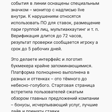
события в линии оснащены специальным
значком – монитор с надписью live
внутри. К нарушениям относятся
использовать ПО для ставок, размещение
пари группой лиц, мультиаккаутинг и т. п.
Верификация длится до 72 часов,
результат проверки сообщается игроку а
срок до 5 рабочих дней.
Это делаете интерфейс и логотип
букмекера крайне запоминающимися.
Платформа полноценно выполнена в
разных и оттенках – ото тёмного до
небесно-голубого. Стартовая страница
встретила пользователей сжатым
обзором главных предложений компании
– бонусы, исчерпывающий услуг, лучшие
лайв и прематч ставки.