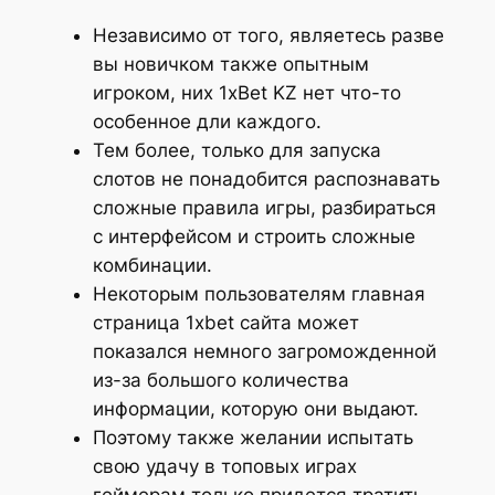
Независимо от того, являетесь разве
вы новичком также опытным
игроком, них 1xBet KZ нет что-то
особенное дли каждого.
Тем более, только для запуска
слотов не понадобится распознавать
сложные правила игры, разбираться
с интерфейсом и строить сложные
комбинации.
Некоторым пользователям главная
страница 1xbet сайта может
показался немного загроможденной
из-за большого количества
информации, которую они выдают.
Поэтому также желании испытать
свою удачу в топовых играх