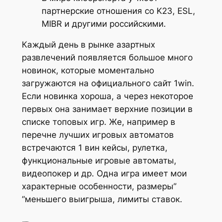
партнерские отношения со K23, ESL,
MIBR и другими российскими.
Каждый день в рынке азартных
развлечений появляется большое много
новинок, которые моментально
загружаются на официального сайт 1win.
Если новинка хороша, а через некоторое
первых она занимает верхние позиции в
списке топовых игр. Же, например в
перечне лучших игровых автоматов
встречаются 1 вин кейсы, рулетка,
функциональные игровые автоматы,
видеопокер и др. Одна игра имеет мои
характерные особенности, размеры”
“меньшего выигрыша, лимиты ставок.