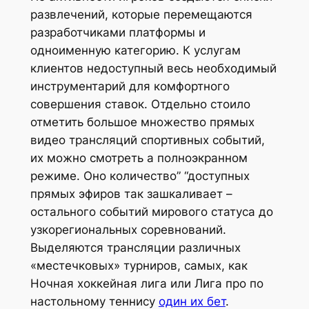
развлечений, которые перемещаются
разработчиками платформы и
одноименную категорию. К услугам
клиентов недоступный весь необходимый
инструментарий для комфортного
совершения ставок. Отдельно стоило
отметить большое множество прямых
видео трансляций спортивных событий,
их можно смотреть а полноэкранном
режиме. Оно количество” “доступных
прямых эфиров так зашкаливает –
остального событий мирового статуса до
узкорегиональных соревнований.
Выделяются трансляции различных
«местечковых» турниров, самых, как
Ночная хоккейная лига или Лига про по
настольному теннису
один их бет
.