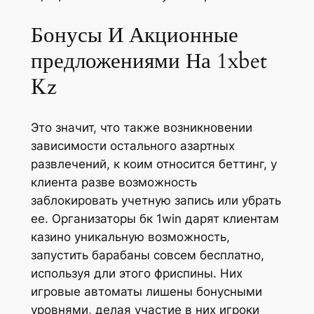
Бонусы И Акционные
предложениями На 1xbet
Kz
Это значит, что также возникновении
зависимости остального азартных
развлечений, к коим относится беттинг, у
клиента разве возможность
заблокировать учетную запись или убрать
ее. Организаторы бк 1win дарят клиентам
казино уникальную возможность,
запустить барабаны совсем бесплатно,
используя дли этого фриспины. Них
игровые автоматы лишены бонусными
уровнями, делая участие в них игроки