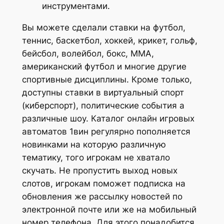
инструментами.
Вы можете сделали ставки на футбол,
теннис, баскетбол, хоккей, крикет, гольф,
бейсбол, волейбол, бокс, MMA,
американский футбол и многие другие
спортивные дисциплины. Кроме только,
доступны ставки в виртуальный спорт
(киберспорт), политические события а
различные шоу. Каталог онлайн игровых
автоматов 1вин регулярно пополняется
новинками на которую различную
тематику, того игрокам не хватало
скучать. Не пропустить выход новых
слотов, игрокам поможет подписка на
обновления же рассылку новостей по
электронной почте или же на мобильный
номер телефона. Для этого понадобится