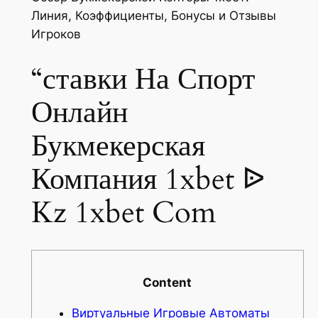
Линия, Коэффициенты, Бонусы и Отзывы
Игроков
“ставки На Спорт
Онлайн
Букмекерская
Компания 1xbet ᐉ
Kz 1xbet Com
Content
Виртуальные Игровые Автоматы