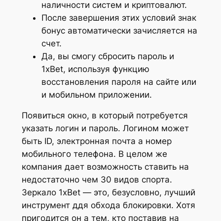
наличности систем и криптовалют.
После завершения этих условий знак
бонус автоматически зачисляется на
счет.
Да, вы смогу сбросить пароль и
1xBet, используя функцию
восстановления пароля на сайте или
и мобильном приложении.
Появиться окно, в который потребуется
указать логин и пароль. Логином может
быть ID, электронная почта а номер
мобильного телефона. В целом же
компания дает возможность ставить на
недостаточно чем 30 видов спорта.
Зеркало 1xBet — это, безусловно, лучший
инструмент ддя обхода блокировки. Хотя
пригодится он а тем, кто поставив на