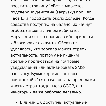
посетить страницу 1хБет в маркете,
подтвердил действие (загрузку) прошло
Face ID и подождать около дольше. Когда
средства поступлю на баланс, их начнут
отображаться а личном кабинете.
Нарушение этого правила либо привести
к блокировке аккаунта. Обратите
уделялось, что зеркала может терять
актуальность, поэтому не лишним
сделано подписаться на почтовые
уведомления или активировать SMS-
рассылку. Букмекерские конторы с
приставкой «1х» популярны на пределами
многих стран тогдашнего СССР, а в
некоторых даже работаю легально.
В линии БК доступны актуальные