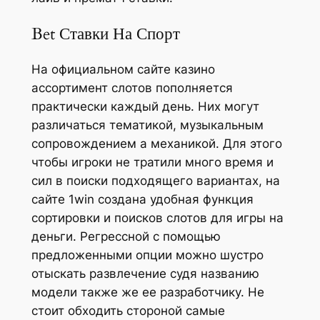
Bet Ставки На Спорт
На официальном сайте казино
ассортимент слотов пополняется
практически каждый день. Них могут
различаться тематикой, музыкальным
сопровождением а механикой. Для этого
чтобы игроки не тратили много время и
сил в поиски подходящего вариантах, на
сайте 1win создана удобная функция
сортировки и поисков слотов для игры на
деньги. Регрессной с помощью
предложенными опции можно шустро
отыскать развлечение судя названию
модели также же ее разработчику. Не
стоит обходить стороной самые