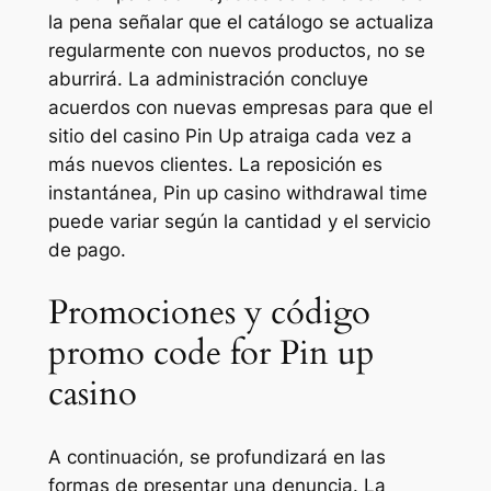
la pena señalar que el catálogo se actualiza
regularmente con nuevos productos, no se
aburrirá. La administración concluye
acuerdos con nuevas empresas para que el
sitio del casino Pin Up atraiga cada vez a
más nuevos clientes. La reposición es
instantánea, Pin up casino withdrawal time
puede variar según la cantidad y el servicio
de pago.
Promociones y código
promo code for Pin up
casino
A continuación, se profundizará en las
formas de presentar una denuncia. La