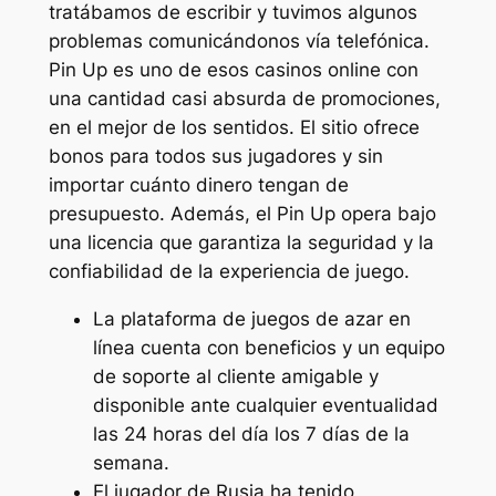
tratábamos de escribir y tuvimos algunos
problemas comunicándonos vía telefónica.
Pin Up es uno de esos casinos online con
una cantidad casi absurda de promociones,
en el mejor de los sentidos. El sitio ofrece
bonos para todos sus jugadores y sin
importar cuánto dinero tengan de
presupuesto. Además, el Pin Up opera bajo
una licencia que garantiza la seguridad y la
confiabilidad de la experiencia de juego.
La plataforma de juegos de azar en
línea cuenta con beneficios y un equipo
de soporte al cliente amigable y
disponible ante cualquier eventualidad
las 24 horas del día los 7 días de la
semana.
El jugador de Rusia ha tenido