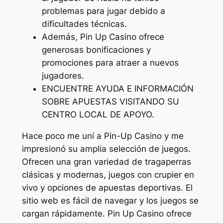
problemas para jugar debido a
dificultades técnicas.
Además, Pin Up Casino ofrece
generosas bonificaciones y
promociones para atraer a nuevos
jugadores.
ENCUENTRE AYUDA E INFORMACIÓN
SOBRE APUESTAS VISITANDO SU
CENTRO LOCAL DE APOYO.
Hace poco me uní a Pin-Up Casino y me
impresionó su amplia selección de juegos.
Ofrecen una gran variedad de tragaperras
clásicas y modernas, juegos con crupier en
vivo y opciones de apuestas deportivas. El
sitio web es fácil de navegar y los juegos se
cargan rápidamente. Pin Up Casino ofrece