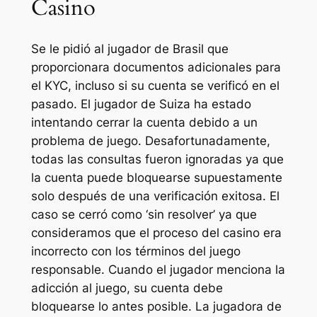
Casino
Se le pidió al jugador de Brasil que
proporcionara documentos adicionales para
el KYC, incluso si su cuenta se verificó en el
pasado. El jugador de Suiza ha estado
intentando cerrar la cuenta debido a un
problema de juego. Desafortunadamente,
todas las consultas fueron ignoradas ya que
la cuenta puede bloquearse supuestamente
solo después de una verificación exitosa. El
caso se cerró como ‘sin resolver’ ya que
consideramos que el proceso del casino era
incorrecto con los términos del juego
responsable. Cuando el jugador menciona la
adicción al juego, su cuenta debe
bloquearse lo antes posible. La jugadora de