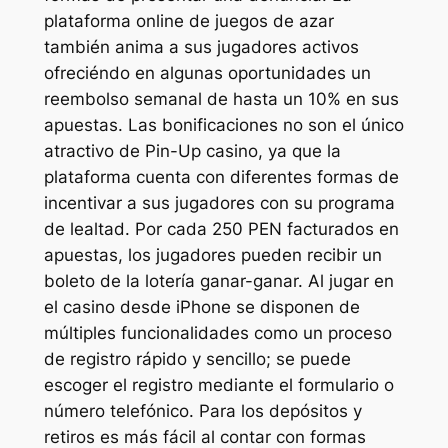
plataforma online de juegos de azar
también anima a sus jugadores activos
ofreciéndo en algunas oportunidades un
reembolso semanal de hasta un 10% en sus
apuestas. Las bonificaciones no son el único
atractivo de Pin-Up casino, ya que la
plataforma cuenta con diferentes formas de
incentivar a sus jugadores con su programa
de lealtad. Por cada 250 PEN facturados en
apuestas, los jugadores pueden recibir un
boleto de la lotería ganar-ganar. Al jugar en
el casino desde iPhone se disponen de
múltiples funcionalidades como un proceso
de registro rápido y sencillo; se puede
escoger el registro mediante el formulario o
número telefónico. Para los depósitos y
retiros es más fácil al contar con formas