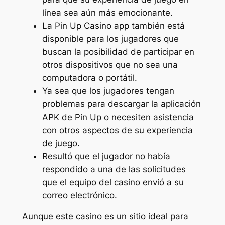
línea sea aún más emocionante.
La Pin Up Casino app también está
disponible para los jugadores que
buscan la posibilidad de participar en
otros dispositivos que no sea una
computadora o portátil.
Ya sea que los jugadores tengan
problemas para descargar la aplicación
APK de Pin Up o necesiten asistencia
con otros aspectos de su experiencia
de juego.
Resultó que el jugador no había
respondido a una de las solicitudes
que el equipo del casino envió a su
correo electrónico.
Aunque este casino es un sitio ideal para