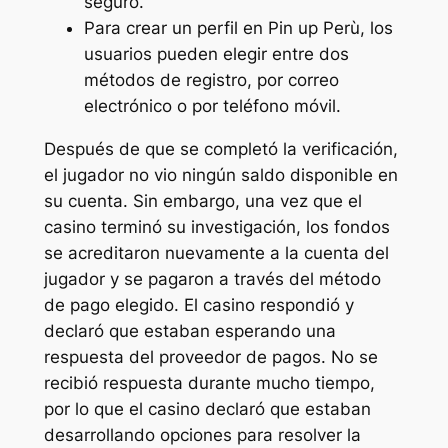
seguro.
Para crear un perfil en Pin up Perù, los
usuarios pueden elegir entre dos
métodos de registro, por correo
electrónico o por teléfono móvil.
Después de que se completó la verificación,
el jugador no vio ningún saldo disponible en
su cuenta. Sin embargo, una vez que el
casino terminó su investigación, los fondos
se acreditaron nuevamente a la cuenta del
jugador y se pagaron a través del método
de pago elegido. El casino respondió y
declaró que estaban esperando una
respuesta del proveedor de pagos. No se
recibió respuesta durante mucho tiempo,
por lo que el casino declaró que estaban
desarrollando opciones para resolver la