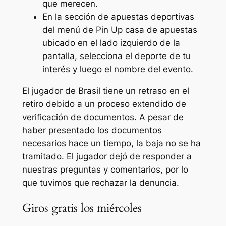
que merecen.
En la sección de apuestas deportivas
del menú de Pin Up casa de apuestas
ubicado en el lado izquierdo de la
pantalla, selecciona el deporte de tu
interés y luego el nombre del evento.
El jugador de Brasil tiene un retraso en el
retiro debido a un proceso extendido de
verificación de documentos. A pesar de
haber presentado los documentos
necesarios hace un tiempo, la baja no se ha
tramitado. El jugador dejó de responder a
nuestras preguntas y comentarios, por lo
que tuvimos que rechazar la denuncia.
Giros gratis los miércoles