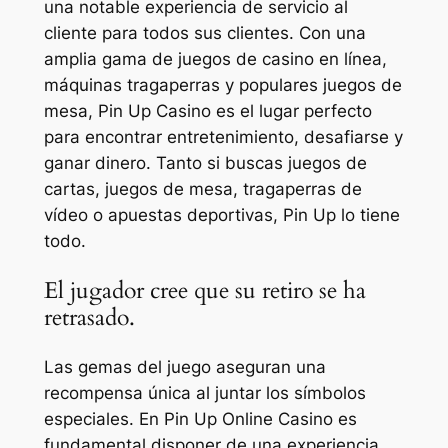
una notable experiencia de servicio al
cliente para todos sus clientes. Con una
amplia gama de juegos de casino en línea,
máquinas tragaperras y populares juegos de
mesa, Pin Up Casino es el lugar perfecto
para encontrar entretenimiento, desafiarse y
ganar dinero. Tanto si buscas juegos de
cartas, juegos de mesa, tragaperras de
vídeo o apuestas deportivas, Pin Up lo tiene
todo.
El jugador cree que su retiro se ha
retrasado.
Las gemas del juego aseguran una
recompensa única al juntar los símbolos
especiales. En Pin Up Online Casino es
fundamental disponer de una experiencia