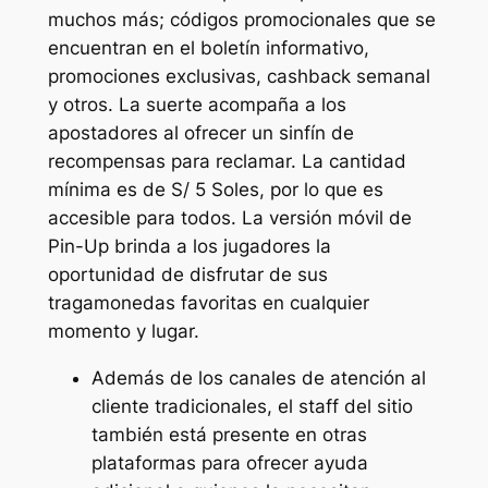
muchos más; códigos promocionales que se
encuentran en el boletín informativo,
promociones exclusivas, cashback semanal
y otros. La suerte acompaña a los
apostadores al ofrecer un sinfín de
recompensas para reclamar. La cantidad
mínima es de S/ 5 Soles, por lo que es
accesible para todos. La versión móvil de
Pin-Up brinda a los jugadores la
oportunidad de disfrutar de sus
tragamonedas favoritas en cualquier
momento y lugar.
Además de los canales de atención al
cliente tradicionales, el staff del sitio
también está presente en otras
plataformas para ofrecer ayuda