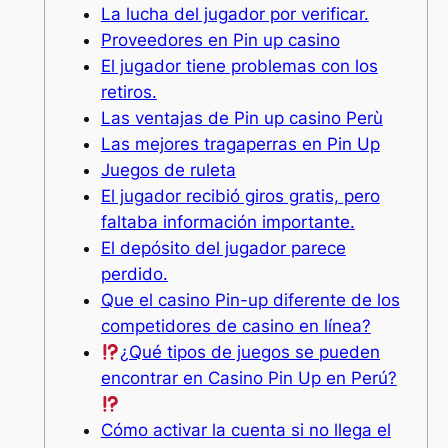
La lucha del jugador por verificar.
Proveedores en Pin up casino
El jugador tiene problemas con los
retiros.
Las ventajas de Pin up casino Perù
Las mejores tragaperras en Pin Up
Juegos de ruleta
El jugador recibió giros gratis, pero
faltaba información importante.
El depósito del jugador parece
perdido.
Que el casino Pin-up diferente de los
competidores de casino en línea?
¿Qué tipos de juegos se pueden
encontrar en Casino Pin Up en Perú?
Cómo activar la cuenta si no llega el