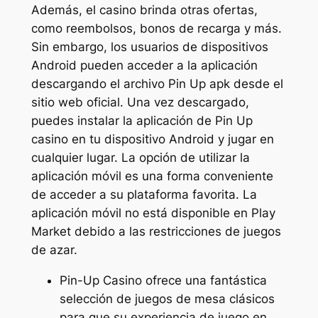
Además, el casino brinda otras ofertas,
como reembolsos, bonos de recarga y más.
Sin embargo, los usuarios de dispositivos
Android pueden acceder a la aplicación
descargando el archivo Pin Up apk desde el
sitio web oficial. Una vez descargado,
puedes instalar la aplicación de Pin Up
casino en tu dispositivo Android y jugar en
cualquier lugar. La opción de utilizar la
aplicación móvil es una forma conveniente
de acceder a su plataforma favorita. La
aplicación móvil no está disponible en Play
Market debido a las restricciones de juegos
de azar.
Pin-Up Casino ofrece una fantástica
selección de juegos de mesa clásicos
para que su experiencia de juego en