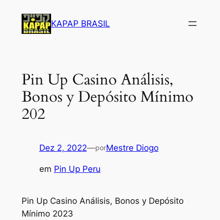
Saltar
para
KAPAP BRASIL
o
conteúdo
Pin Up Casino Análisis,
Bonos y Depósito Mínimo
202
Dez 2, 2022
—
Mestre Diogo
por
em
Pin Up Peru
Pin Up Casino Análisis, Bonos y Depósito
Mínimo 2023