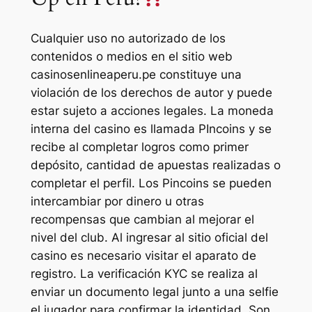
Cualquier uso no autorizado de los
contenidos o medios en el sitio web
casinosenlineaperu.pe constituye una
violación de los derechos de autor y puede
estar sujeto a acciones legales. La moneda
interna del casino es llamada PIncoins y se
recibe al completar logros como primer
depósito, cantidad de apuestas realizadas o
completar el perfil. Los Pincoins se pueden
intercambiar por dinero u otras
recompensas que cambian al mejorar el
nivel del club. Al ingresar al sitio oficial del
casino es necesario visitar el aparato de
registro. La verificación KYC se realiza al
enviar un documento legal junto a una selfie
el jugador para confirmar la identidad. Son