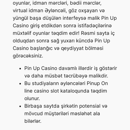
oyunlar, idman mərcləri, bədii mərclər,
virtual idman Əyləncəli, göz oxşayan və
yüngül başa düşülən interfeysə malik Pin Up
Casino giriş etdikdən sonra istifadəçilərinə
müxtəlif oyunlar təqdim edir! Rəsmi sayta iç
olduqdan sonra sağ yuxarı küncdə Pin Up
Casino başlanğıc və qeydiyyat bölməsi
görəcəksiniz.
Pin Up Casino davamlı illərdir iş göstərir
və daha müsbət təcrübəyə malikdir.
Bu studiyaların əyləncələri Pinup On
line casino slot kataloqunda təqdim
olunur.
Birbaşa saytda şirkətin potensial və
mövcud müştəriləri məsləhət ala
bilərlər.