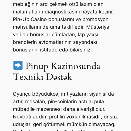
məbləğinin ard çekmək ötrü lazım olan
məlumatların diaqnostikasını həyata keçirir.
Pin-Up Casino bonuslarını və promosyon
məhsullarını de uma təklif edir. Müştəriyə
verilən bonuslar cümlədən, lap yaxşı
brendlərin avtomatlarının saytındakı
bonuslarını istifadə edə bilərsiniz.
Pinup Kazinosunda
Texniki Dəstək
Oyunçu böyüdükcə, imtiyazların siyahısı da
artır, məsələn, pin-coinlərin actual pula
mübadilə məzənnəsi daha əlverişli olur.
Növbəti addım profilin yoxlanılmasıdır, onsuz
uduşları geri götürmək mümkün olmayacaq.