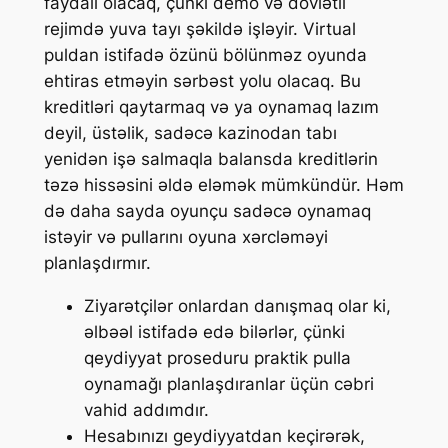
faydalı olacaq, çünki demo və dövlətli
rejimdə yuva tayı şəkildə işləyir. Virtual
puldan istifadə özünü bölünməz oyunda
ehtiras etməyin sərbəst yolu olacaq. Bu
kreditləri qaytarmaq və ya oynamaq lazım
deyil, üstəlik, sadəcə kazinodan tabı
yenidən işə salmaqla balansda kreditlərin
təzə hissəsini əldə eləmək mümkündür. Həm
də daha sayda oyunçu sadəcə oynamaq
istəyir və pullarını oyuna xərcləməyi
planlaşdırmır.
Ziyarətçilər onlardan danışmaq olar ki,
əlbəəl istifadə edə bilərlər, çünki
qeydiyyat proseduru praktik pulla
oynamağı planlaşdıranlar üçün cəbri
vahid addımdır.
Hesabınızı geydiyyatdan keçirərək,