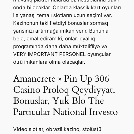
onda biləcəklər. Onlarda klassik kart oyunları
ilə yanaşı temalı slotların uzun seçimi var.
Kazinonun təklif etdiyi bonuslar sormaq
şansınızı artırmağa imkan verir. Bununla
belə, əməl edirəm ki, onlar loyallıq
proqramında daha daha müxtəlifliyə və
VERY IMPORTANT PERSONEL oyunçular
ötrü imkanlara olma olacaqlar.
Amancrete » Pin Up 306
Casino Proloq Qeydiyyat,
Bonuslar, Yuk Blo The
Particular National Investo
Video slotlar, obrazli kazino, stolüstü