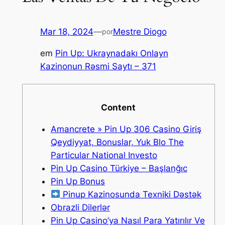
Mar 18, 2024
—
Mestre Diogo
por
em
Pin Up: Ukraynadakı Onlayn
Kazinonun Rəsmi Saytı – 371
Content
Amancrete » Pin Up 306 Casino Giriş
Qeydiyyat, Bonuslar, Yuk Blo The
Particular National Investo
Pin Up Casino Türkiye – Başlanğıc
Pin Up Bonus
Pinup Kazinosunda Texniki Dəstək
Obrazli Dilerlər
Pin Up Casino’ya Nasıl Para Yatırılır Ve