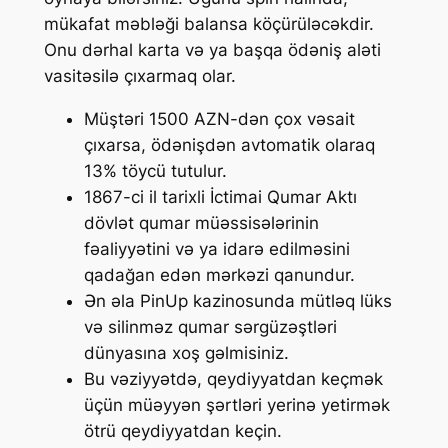
mükafat məbləği balansa köçürüləcəkdir.
Onu dərhal karta və ya başqa ödəniş aləti
vasitəsilə çıxarmaq olar.
Müştəri 1500 AZN-dən çox vəsait
çıxarsa, ödənişdən avtomatik olaraq
13% töycü tutulur.
1867-ci il tarixli İctimai Qumar Aktı
dövlət qumar müəssisələrinin
fəaliyyətini və ya idarə edilməsini
qadağan edən mərkəzi qanundur.
Ən əla PinUp kazinosunda mütləq lüks
və silinməz qumar sərgüzəştləri
dünyasına xoş gəlmisiniz.
Bu vəziyyətdə, qeydiyyatdan keçmək
üçün müəyyən şərtləri yerinə yetirmək
ötrü qeydiyyatdan keçin.