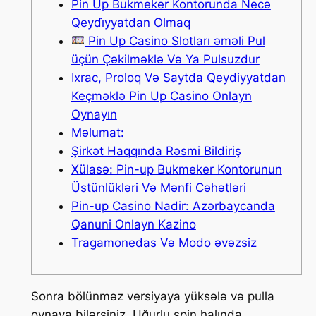
Pin Up Bukmeker Kontorunda Necə
Qeydi̇yyatdan Olmaq
Pin Up Casino Slotları əməli Pul
üçün Çəkilməklə Və Ya Pulsuzdur
Ixrac, Proloq Və Saytda Qeydiyyatdan
Keçməklə Pin Up Casino Onlayn
Oynayın
Məlumat:
Şirkət Haqqında Rəsmi Bildiriş
Xülasə: Pin-up Bukmeker Kontorunun
Üstünlükləri Və Mənfi Cəhətləri
Pin-up Casino Nadir: Azərbaycanda
Qanuni Onlayn Kazino
Tragamonedas Və Modo əvəzsiz
Sonra bölünməz versiyaya yüksələ və pulla
oynaya bilərsiniz. Uğurlu spin halında,