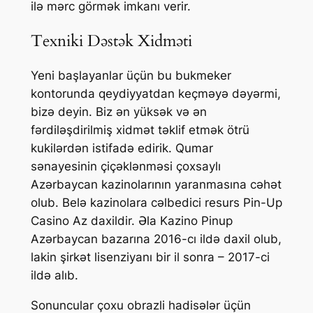
ilə mərc görmək imkanı verir.
Texniki Dəstək Xidməti
Yeni başlayanlar üçün bu bukmeker
kontorunda qeydiyyatdan keçməyə dəyərmi,
bizə deyin. Biz ən yüksək və ən
fərdiləşdirilmiş xidmət təklif etmək ötrü
kukilərdən istifadə edirik. Qumar
sənayesinin çiçəklənməsi çoxsaylı
Azərbaycan kazinolarının yaranmasına cəhət
olub. Belə kazinolara cəlbedici resurs Pin-Up
Casino Az daxildir. Əla Kazino Pinup
Azərbaycan bazarına 2016-cı ildə daxil olub,
lakin şirkət lisenziyanı bir il sonra – 2017-ci
ildə alıb.
Sonuncular çoxu obrazli hadisələr üçün