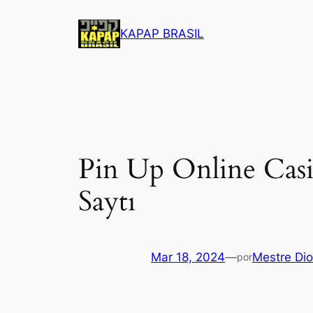
Saltar
para
KAPAP BRASIL
o
conteúdo
Pin Up Online Casi
Saytı
Mar 18, 2024
—
Mestre Di
por