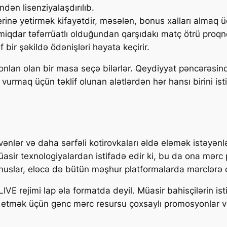
dən lisenziyalaşdırılıb.
rinə yetirmək kifayətdir, məsələn, bonus xalları almaq 
 miqdar təfərrüatlı olduğundan qarşıdakı matç ötrü pro
 bir şəkildə ödənişləri həyata keçirir.
nları olan bir masa seçə bilərlər. Qeydiyyat pəncərəsi
 vurmaq üçün təklif olunan alətlərdən hər hansı birini isti
nlər və daha sərfəli kotirovkaları əldə eləmək istəyənl
müasir texnologiyalardan istifadə edir ki, bu da ona mərc 
onuslar, eləcə də bütün məşhur platformalarda mərclərə ç
IVE rejimi lap əla formatda deyil. Müasir bahisçilərin ist
lb etmək üçün gənc mərc resursu çoxsaylı promosyonlar v