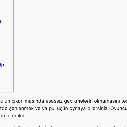
ə
Up
pulun çıxarılmasında əsassız gecikmələrin olmamasını tə
itdə şənlənmək və ya pul üçün oynaya bilərsiniz. Oyunçula
min edilmir.