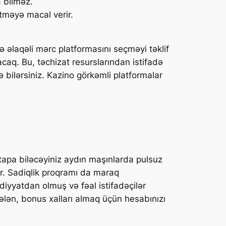
 bilməz.
etməyə macal verir.
ə əlaqəli mərc platformasını seçməyi təklif
aq. Bu, təchizat resurslarından istifadə
 bilərsiniz. Kazino görkəmli platformalar
 tapa biləcəyiniz aydın maşınlarda pulsuz
dir. Sadiqlik proqramı da maraq
ydiyyatdan olmuş və fəal istifadəçilər
sələn, bonus xalları almaq üçün hesabınızı