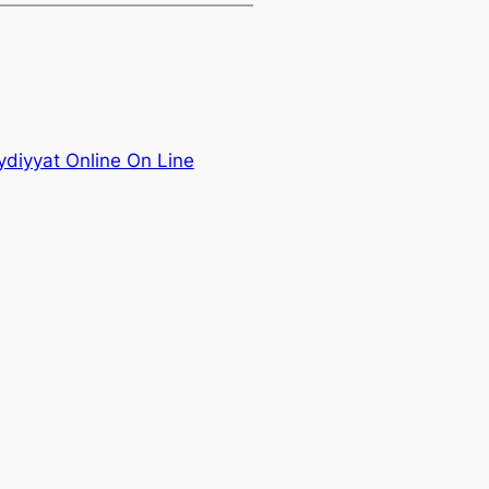
diyyat Online On Line