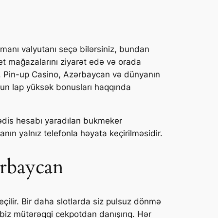
amanı valyutanı seçə bilərsiniz, bundan
t mağazalarını ziyarət edə və orada
iz. Pin-up Casino, Azərbaycan və dünyanın
nun lap yüksək bonusları haqqında
hədis hesabı yaradılan bukmeker
anın yalnız telefonla həyata keçirilməsidir.
rbaycan
eçilir. Bir daha slotlarda siz pulsuz dönmə
 biz mütərəqqi cekpotdan danışırıq. Hər