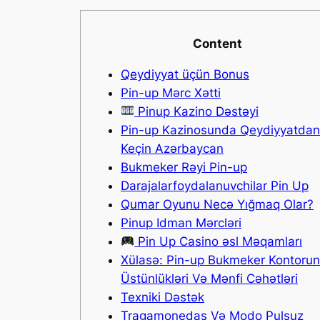
Content
Qeydiyyat üçün Bonus
Pin-up Mərc Xətti
Pinup Kazino Dəstəyi
Pin-up Kazinosunda Qeydiyyatdan
Keçin Azərbaycan
Bukmeker Rəyi Pin-up
Darajalarfoydalanuvchilar Pin Up
Qumar Oyunu Necə Yığmaq Olar?
Pinup Idman Mərcləri
Pin Up Casino əsl Məqamları
Xülasə: Pin-up Bukmeker Kontoru
Üstünlükləri Və Mənfi Cəhətləri
Texniki Dəstək
Tragamonedas Və Modo Pulsuz