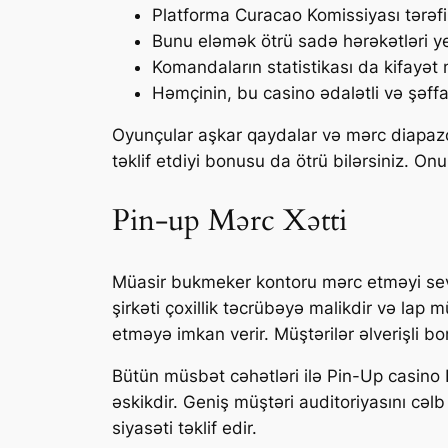
Platforma Curacao Komissiyası tərəfin
Bunu eləmək ötrü sadə hərəkətləri ye
Komandaların statistikası da kifayət
Həmçinin, bu casino ədalətli və şəffaf
Oyunçular aşkar qaydalar və mərc diapazo
təklif etdiyi bonusu da ötrü bilərsiniz. Onu
Pin-up Mərc Xətti
Müasir bukmeker kontoru mərc etməyi sevə
şirkəti çoxillik təcrübəyə malikdir və lap 
etməyə imkan verir. Müştərilər əlverişli b
Bütün müsbət cəhətləri ilə Pin-Up casino L
əskikdir. Geniş müştəri auditoriyasını cə
siyasəti təklif edir.