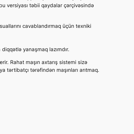
u versiyası təbii qaydalar çərçivəsində
 suallarını cavablandırmaq üçün texniki
 diqqətlə yanaşmaq lazımdır.
rir. Rahat maşın axtarış sistemi sizə
a tərtibatçı tərəfindən maşınları arıtmaq.