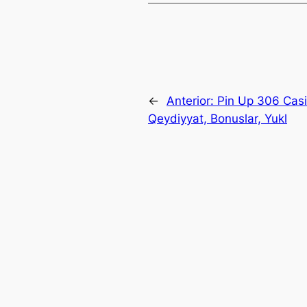
←
Anterior:
Pin Up 306 Casi
Qeydiyyat, Bonuslar, Yukl