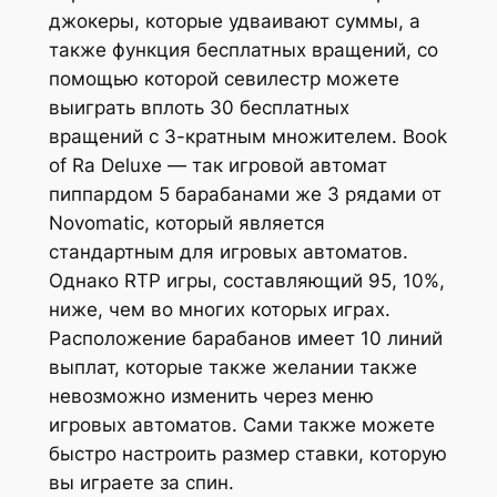
джокеры, которые удваивают суммы, а
также функция бесплатных вращений, со
помощью которой севилестр можете
выиграть вплоть 30 бесплатных
вращений с 3-кратным множителем. Book
of Ra Deluxe — так игровой автомат
пиппардом 5 барабанами же 3 рядами от
Novomatic, который является
стандартным для игровых автоматов.
Однако RTP игры, составляющий 95, 10%,
ниже, чем во многих которых играх.
Расположение барабанов имеет 10 линий
выплат, которые также желании также
невозможно изменить через меню
игровых автоматов. Сами также можете
быстро настроить размер ставки, которую
вы играете за спин.