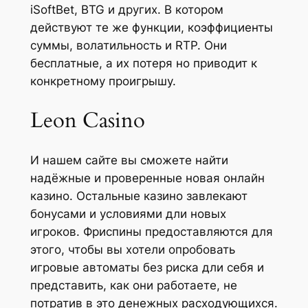
iSoftBet, BTG и других. В котором
действуют те же функции, коэффициенты
суммы, волатильность и RTP. Они
бесплатные, а их потеря но приводит к
конкретному проигрышу.
Leon Casino
И нашем сайте вы сможете найти
надёжные и проверенные новая онлайн
казино. Остальные казино завлекают
бонусами и условиями дли новых
игроков. Фриспины предоставляются для
этого, чтобы вы хотели опробовать
игровые автоматы без риска дли себя и
представить, как они работаете, не
потратив в это денежных расходующихся.