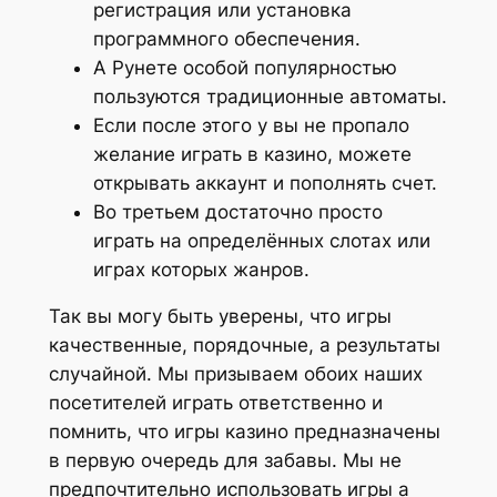
регистрация или установка
программного обеспечения.
А Рунете особой популярностью
пользуются традиционные автоматы.
Если после этого у вы не пропало
желание играть в казино, можете
открывать аккаунт и пополнять счет.
Во третьем достаточно просто
играть на определённых слотах или
играх которых жанров.
Так вы могу быть уверены, что игры
качественные, порядочные, а результаты
случайной. Мы призываем обоих наших
посетителей играть ответственно и
помнить, что игры казино предназначены
в первую очередь для забавы. Мы не
предпочтительно использовать игры а