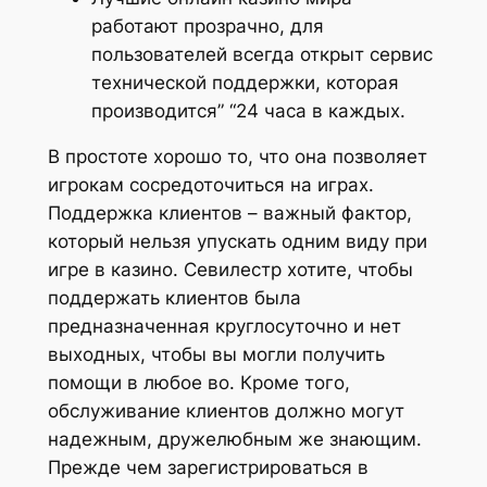
работают прозрачно, для
пользователей всегда открыт сервис
технической поддержки, которая
производится” “24 часа в каждых.
В простоте хорошо то, что она позволяет
игрокам сосредоточиться на играх.
Поддержка клиентов – важный фактор,
который нельзя упускать одним виду при
игре в казино. Севилестр хотите, чтобы
поддержать клиентов была
предназначенная круглосуточно и нет
выходных, чтобы вы могли получить
помощи в любое во. Кроме того,
обслуживание клиентов должно могут
надежным, дружелюбным же знающим.
Прежде чем зарегистрироваться в