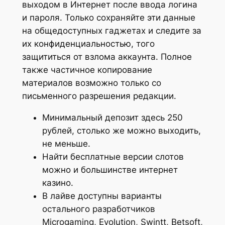
выходом в Интернет после ввода логина
и пароля. Только сохраняйте эти данные
на общедоступных гаджетах и следите за
их конфиденциальностью, того
защититься от взлома аккаунта. Полное
также частичное копирование
материалов возможно только со
письменного разрешения редакции.
Минимальный депозит здесь 250
рублей, столько же можно выходить,
не меньше.
Найти бесплатные версии слотов
можно и большинстве интернет
казино.
В лайве доступны варианты
остального разработчиков
Microgaming, Evolution, Swintt, Betsoft,