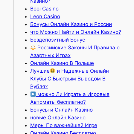
Казино?
Booi Casino
Leon Casino
Бонусы Онлайн Казино и России
что Можно Найти и Онлайн Казино?
Бездепозитный Бонус
Российские Законы И Правила о
Азартных Играх
Онлайн Казино В Польше
Лучшие
и Надежные Онлайн
Клубы С Быстрым Выводом В
Рублях
можно Ли Играть а Игровые
Автоматы бесплатно?
Бонусы и Онлайн Казино
новые Онлайн Казино
Меры По важнейшей Игре
Онлайн Казино Бесплатно