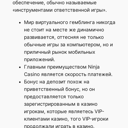
обеспечение, обычно называемые
«инструментами ответственной игры».
Мир виртуального гемблинга никогда
не стоит на месте же динамично
развивается, оттесняя не только
обычные игры за компьютером, но и
приличный рынок мобильных
приложений.
Главным преимуществом Ninja
Casino является скорость платежей.
Бонус на депозит похож на
приветственный бонус, но он
предоставляется только
зарегистрированным в казино
игрокам, которые являетесь VIP-
клиентами казино, того VIP-игроки
продолжали играть в казино.