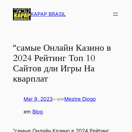
Saltar
para
KAPAP BRASIL
o
conteúdo
“самые Онлайн Казино в
2024 Рейтинг Топ 10
Сайтов дли Игры На
кварплат
Mar 9, 2023
—
Mestre Diogo
por
em
Blog
“самые Онлайн Казино в 2024 Рейтинг