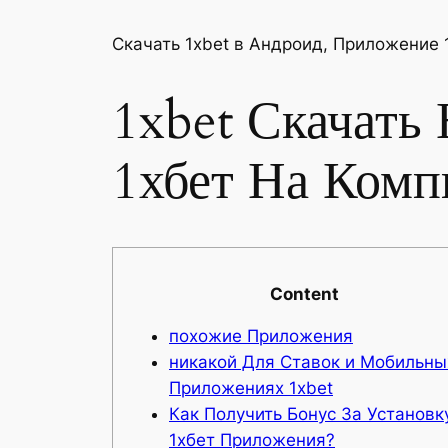
Скачать 1хbet в Андроид, Приложение 
1xbet Скачать
1хбет На Ком
Content
похожие Приложения
никакой Для Ставок и Мобильны
Приложениях 1xbet
Как Получить Бонус За Установк
1хбет Приложения?