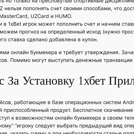
 но только на пресловутые спортивные дисциплины,
 нельзя пополнять счет своими способами, что дос
 MasterCard, UZCard и HUMO.
в 1xBet игрок может пополнить счет и начнем стави
 можем прогноз на определенный исход (нужно прос
го ставка сделано добавлена в купон.
ми онлайн букмекера и требует утверждения. Зачас
сов. Помимо могут выступать денежные транзакции 
с За Установку 1хбет При
сов, работающее в базе операционных систем Andro
 приспособленный продукт. Бесплатное скачивание 
ступ к возможностям онлайн букмекера а своем тел
нному” “игроку следует выбрать предыдущий вид опе
ия, указать сумму а при необходимости старые пла