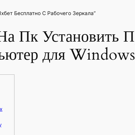
1хбет Бесплатно С Рабочего Зеркала”
 На Пк Установить 
пьютер для Windows
х
у