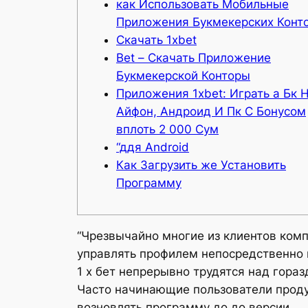
как Использовать Мобильные
Приложения Букмекерских Конт
Скачать 1xbet
Bet – Скачать Приложение
Букмекерской Конторы
Приложения 1xbet: Играть а Бк 
Айфон, Андроид И Пк С Бонусом
вплоть 2 000 Сум
“ддя Android
Как Загрузить же Установить
Программу
“Чрезвычайно многие из клиентов комп
управлять профилем непосредственно 
1 х бет непрерывно трудятся над гора
Часто начинающие пользователи проду
возновлять программу до до версии.