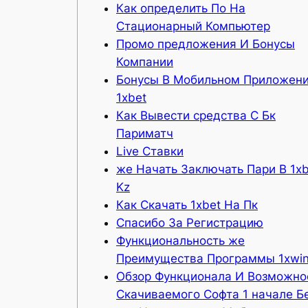
Как определить По На
Стационарный Компьютер
Промо предложения И Бонусы
Компании
Бонусы В Мобильном Приложен
1xbet
Как Вывести средства С Бк
Париматч
Live Ставки
же Начать Заключать Пари В 1xb
Kz
Как Скачать 1xbet На Пк
Спасибо За Регистрацию
Функциональность же
Преимущества Программы 1xwi
Обзор Функционала И Возможно
Скачиваемого Софта 1 начале Б