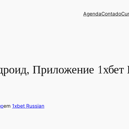
Agenda
Contado
Cu
ндроид, Приложение 1хбет
go
em
1xbet Russian