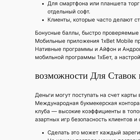
Для смартфона или планшета торг
отдельный софт.
Клиенты, которые часто делают ст
Бонусные баллы, быстро проверяемые 
Мобильные приложения 1xBet Mobile п
Нативные программы и Айфон и Андрои
мобильной программы 1хБет, а настрой
возможности Для Ставок
Деньги могут поступать на счет карты
Международная букмекерская контора P
клуба ― высокие коэффициенты в топо
азартных игр безопасность клиентов 
Сделать это может каждый зареги