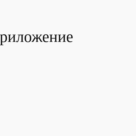
Приложение