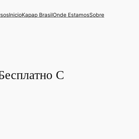
rsos
Inicio
Kapap Brasil
Onde Estamos
Sobre
 Бесплатно С