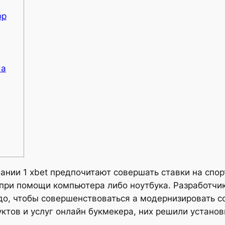
ор
На
ании 1 xbet предпочитают совершать ставки на спор
при помощи компьютера либо ноутбука. Разработчи
здо, чтобы совершенствоваться а модернизировать 
ктов и услуг онлайн букмекера, них решили устано