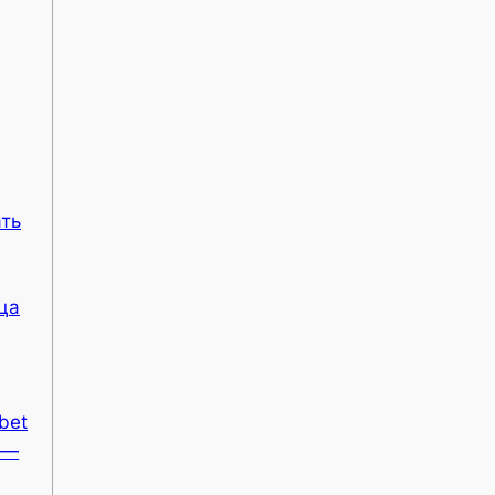
ть
ца
bet
 —