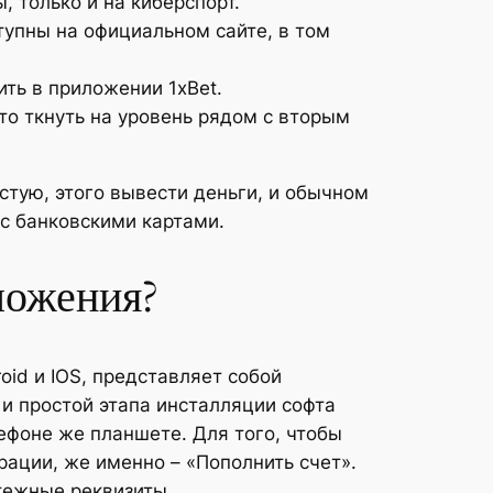
 только и на киберспорт.
тупны на официальном сайте, в том
ть в приложении 1xBet.
то ткнуть на уровень рядом с вторым
тую, этого вывести деньги, и обычном
с банковскими картами.
ложения?
id и IOS, представляет собой
и простой этапа инсталляции софта
ефоне же планшете. Для того, чтобы
рации, же именно – «Пополнить счет».
тежные реквизиты.