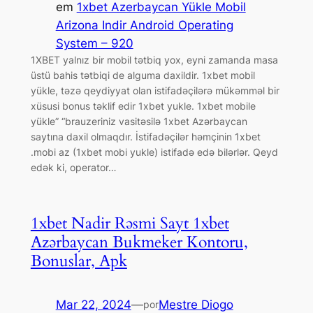
em
1xbet Azerbaycan Yükle Mobil
Arizona Indir Android Operating
System – 920
1XBET yalnız bir mobil tətbiq yox, eyni zamanda masa
üstü bahis tətbiqi de alguma daxildir. 1xbet mobil
yükle, təzə qeydiyyat olan istifadəçilərə mükəmməl bir
xüsusi bonus təklif edir 1xbet yukle. 1xbet mobile
yükle” “brauzeriniz vasitəsilə 1xbet Azərbaycan
saytına daxil olmaqdır. İstifadəçilər həmçinin 1xbet
.mobi az (1xbet mobi yukle) istifadə edə bilərlər. Qeyd
edək ki, operator…
1xbet Nadir Rəsmi Sayt 1xbet
Azərbaycan Bukmeker Kontoru,
Bonuslar, Apk
Mar 22, 2024
—
Mestre Diogo
por