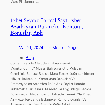
Mərc Platforması…
1xbet Seyrək Formal Sayt 1xbet
Azərbaycan Bukmeker Kontoru,
Bonuslar, Apk
Mar 21, 2024
—
Mestre Diogo
por
em
Blog
Content Bet-də Mərcdən Imtina Eləmək
Mümkündürmü? Müasir Bahisçilər ötrü Mülayim
Gəlmisiniz Bonusu Bet-də Mərc Etmək üçün şah Idman
Növləri Bukmeker Kontorunun Bonusları Və
Promosyonları Smartfon üçün Apk Faylını Harada
Yükləmək Olar? Cihaz Tələbləri Və Uyğunluğu Bet-də
Bonuslardan Necə Düzgün Istifadə Eləmək Olar? Bet
Az – Azərbaycanda Bukmeker Kontoru Oranlar Və
Bukmeyker Marjası Android üçün 1xbet…