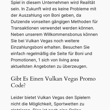
Spiel in diesem Unternehmen wird Realität
sein. In Zukunft wird es keine Probleme mit
der Auszahlung von Boni geben, da
Dutzende vonseiten gängigen Methoden für
Transaktionen verwendet werden können.
Neben unserem Willkommensbonus können
Sie bei Vulkan Vegas noch weitere
Einzahlungsboni erhalten. Besuchen Sie
einfach regelmäßig die Seite für Boni und
Promotionen, 1 sich von living area
aktuellsten Angeboten zu überzeugen.
Gibt Es Einen Vulkan Vegas Promo
Code?
Leider bietet Vulkan Vegas den Spielern
nicht die Möglichkeit, Sportwetten zu