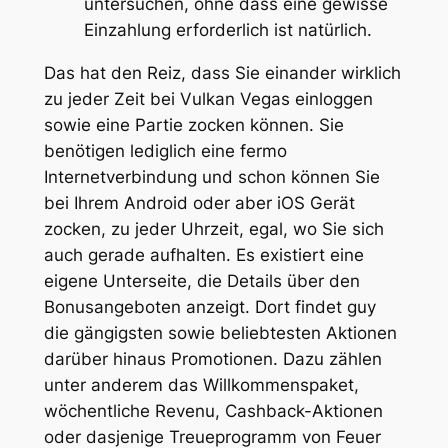
untersuchen, ohne dass eine gewisse
Einzahlung erforderlich ist natürlich.
Das hat den Reiz, dass Sie einander wirklich
zu jeder Zeit bei Vulkan Vegas einloggen
sowie eine Partie zocken können. Sie
benötigen lediglich eine fermo
Internetverbindung und schon können Sie
bei Ihrem Android oder aber iOS Gerät
zocken, zu jeder Uhrzeit, egal, wo Sie sich
auch gerade aufhalten. Es existiert eine
eigene Unterseite, die Details über den
Bonusangeboten anzeigt. Dort findet guy
die gängigsten sowie beliebtesten Aktionen
darüber hinaus Promotionen. Dazu zählen
unter anderem das Willkommenspaket,
wöchentliche Revenu, Cashback-Aktionen
oder dasjenige Treueprogramm von Feuer