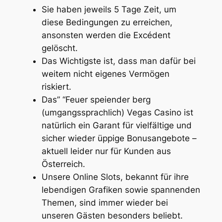
Sie haben jeweils 5 Tage Zeit, um
diese Bedingungen zu erreichen,
ansonsten werden die Excédent
gelöscht.
Das Wichtigste ist, dass man dafür bei
weitem nicht eigenes Vermögen
riskiert.
Das” “Feuer speiender berg
(umgangssprachlich) Vegas Casino ist
natürlich ein Garant für vielfältige und
sicher wieder üppige Bonusangebote –
aktuell leider nur für Kunden aus
Österreich.
Unsere Online Slots, bekannt für ihre
lebendigen Grafiken sowie spannenden
Themen, sind immer wieder bei
unseren Gästen besonders beliebt.