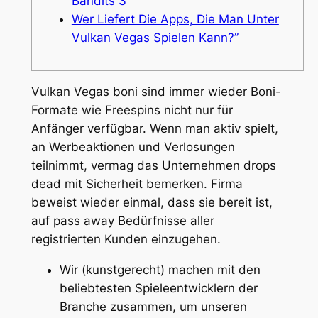
Bandits 3
Wer Liefert Die Apps, Die Man Unter
Vulkan Vegas Spielen Kann?”
Vulkan Vegas boni sind immer wieder Boni-
Formate wie Freespins nicht nur für
Anfänger verfügbar. Wenn man aktiv spielt,
an Werbeaktionen und Verlosungen
teilnimmt, vermag das Unternehmen drops
dead mit Sicherheit bemerken. Firma
beweist wieder einmal, dass sie bereit ist,
auf pass away Bedürfnisse aller
registrierten Kunden einzugehen.
Wir (kunstgerecht) machen mit den
beliebtesten Spieleentwicklern der
Branche zusammen, um unseren