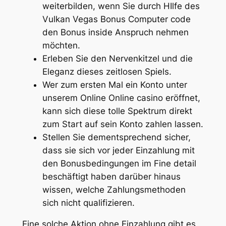
weiterbilden, wenn Sie durch HIlfe des
Vulkan Vegas Bonus Computer code
den Bonus inside Anspruch nehmen
möchten.
Erleben Sie den Nervenkitzel und die
Eleganz dieses zeitlosen Spiels.
Wer zum ersten Mal ein Konto unter
unserem Online Online casino eröffnet,
kann sich diese tolle Spektrum direkt
zum Start auf sein Konto zahlen lassen.
Stellen Sie dementsprechend sicher,
dass sie sich vor jeder Einzahlung mit
den Bonusbedingungen im Fine detail
beschäftigt haben darüber hinaus
wissen, welche Zahlungsmethoden
sich nicht qualifizieren.
Eine solche Aktion ohne Einzahlung gibt es