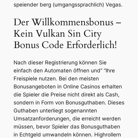
speiender berg (umgangssprachlich) Vegas.
Der Willkommensbonus –
Kein Vulkan Sin City
Bonus Code Erforderlich!
Nach dieser Registrierung können Sie
einfach den Automaten öffnen und” “Ihre
Freispiele nutzen. Bei den meisten
Bonusangeboten in Online Casinos erhalten
die Spieler die Preise nicht direkt als Cash,
sondern in Form von Bonusguthaben. Dieses
Guthaben unterliegt sogenannten
Umsatzanforderungen, die erreicht werden
müssen, bevor Spieler das Bonusguthaben
in Echtgeld umwandeln können. Highrollern