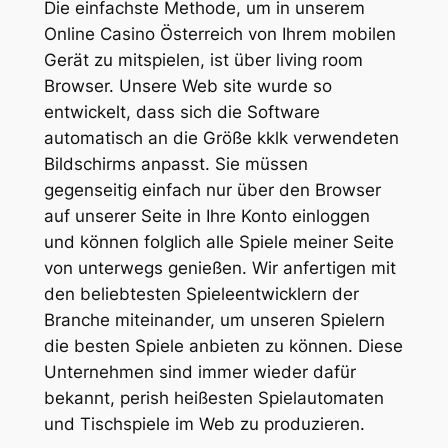
Die einfachste Methode, um in unserem
Online Casino Österreich von Ihrem mobilen
Gerät zu mitspielen, ist über living room
Browser. Unsere Web site wurde so
entwickelt, dass sich die Software
automatisch an die Größe kklk verwendeten
Bildschirms anpasst. Sie müssen
gegenseitig einfach nur über den Browser
auf unserer Seite in Ihre Konto einloggen
und können folglich alle Spiele meiner Seite
von unterwegs genießen. Wir anfertigen mit
den beliebtesten Spieleentwicklern der
Branche miteinander, um unseren Spielern
die besten Spiele anbieten zu können. Diese
Unternehmen sind immer wieder dafür
bekannt, perish heißesten Spielautomaten
und Tischspiele im Web zu produzieren.