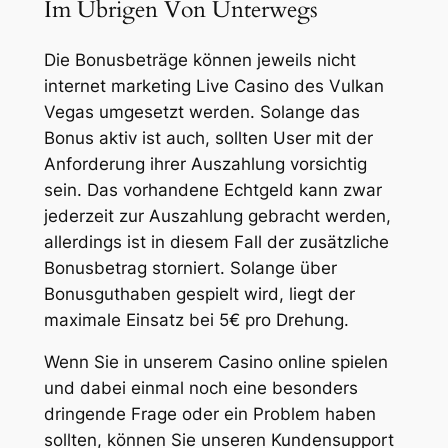
Im Übrigen Von Unterwegs
Die Bonusbeträge können jeweils nicht
internet marketing Live Casino des Vulkan
Vegas umgesetzt werden. Solange das
Bonus aktiv ist auch, sollten User mit der
Anforderung ihrer Auszahlung vorsichtig
sein. Das vorhandene Echtgeld kann zwar
jederzeit zur Auszahlung gebracht werden,
allerdings ist in diesem Fall der zusätzliche
Bonusbetrag storniert. Solange über
Bonusguthaben gespielt wird, liegt der
maximale Einsatz bei 5€ pro Drehung.
Wenn Sie in unserem Casino online spielen
und dabei einmal noch eine besonders
dringende Frage oder ein Problem haben
sollten, können Sie unseren Kundensupport