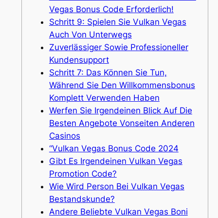
Vegas Bonus Code Erforderlich!
Schritt 9: Spielen Sie Vulkan Vegas
Auch Von Unterwegs
Zuverlässiger Sowie Professioneller
Kundensupport
Schritt 7: Das Können Sie Tun,
Während Sie Den Willkommensbonus
Komplett Verwenden Haben
Werfen Sie Irgendeinen Blick Auf Die
Besten Angebote Vonseiten Anderen
Casinos
“Vulkan Vegas Bonus Code 2024
Gibt Es Irgendeinen Vulkan Vegas
Promotion Code?
Wie Wird Person Bei Vulkan Vegas
Bestandskunde?
Andere Beliebte Vulkan Vegas Boni