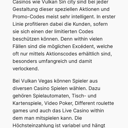
Casinos wie Vulkan Sin city sind bei jeder
Gestaltung dieser speziellen Aktionen und
Promo-Codes meist sehr intelligent. In erster
Linie profitieren dabei die Kunden, sofern
sie sich einen der limitierten Codes
beschützen können. Denn within vielen
Fällen sind die möglichen Excédent, welche
oft nur mittels Aktionscodes erhältlich sind,
besonders umfangreich und damit
verlockend.
Bei Vulkan Vegas können Spieler aus
diversen Casino Spielen wählen. Dazu
gehören Spielautomaten, Tisch- und
Kartenspiele, Video Poker, Different roulette
games und auch das Live Casino within
dem man mitspielen kann. Die
Höchsteinzahlung ist variabel und hängt