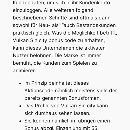
Kundendaten, um sich in ihr Kundenkonto
einzuloggen. Alle weiteren folgend
beschriebenen Schritte sind oftmals dann
sowohl für Neu- als” “auch Bestandskunden
praktisch gleich. Was die Möglichkeit betrifft,
Vulkan Sin city bonus code zu erhalten,
kann dieses Unternehmen die aktivsten
Nutzer belohnen. Die Marke ist immer
bemüht, die Kunden zum Spielen zu
animieren.
Im Prinzip beinhaltet dieses
Aktionscode nämlich meistens viele der
bereits genannten Bonusformen.
Das Profile von Vulkan Sin city kann
sich durchaus sehen lassen.
Sie können nämlich im übrigen einen
Bonus abzgl. Einzahlung mit 55