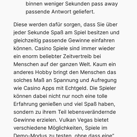
binnen weniger Sekunden pass away
passende Antwort geliefert.
Diese werden dafür sorgen, dass Sie über
jeder Sekunde Spaß am Spiel besitzen und
gleichzeitig passende Gewinne einfahren
können. Casino Spiele sind immer wieder
ein enorm beliebter Zeitvertreib bei
Menschen auf der ganzen Welt. Kaum ein
anderes Hobby bringt den Menschen das
solches Maß an Spannung und Aufregung
wie Casino Apps mit Echtgeld. Die Spieler
können dabei nicht nur noch eine tolle
Erfahrung genießen und viel Spaß haben,
sondern zu ihrem Teil lebensverändernde
Gewinne erzielen. Vulkan Vegas bietet
verschiedene Möglichkeiten, Spiele im
Demo-Modus zu testen, ohne dass eine”