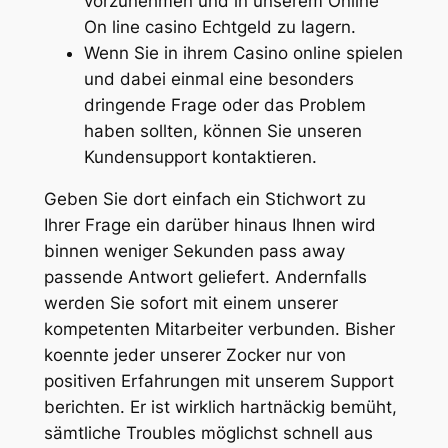
vorzunehmen und in unserem Online
On line casino Echtgeld zu lagern.
Wenn Sie in ihrem Casino online spielen
und dabei einmal eine besonders
dringende Frage oder das Problem
haben sollten, können Sie unseren
Kundensupport kontaktieren.
Geben Sie dort einfach ein Stichwort zu
Ihrer Frage ein darüber hinaus Ihnen wird
binnen weniger Sekunden pass away
passende Antwort geliefert. Andernfalls
werden Sie sofort mit einem unserer
kompetenten Mitarbeiter verbunden. Bisher
koennte jeder unserer Zocker nur von
positiven Erfahrungen mit unserem Support
berichten. Er ist wirklich hartnäckig bemüht,
sämtliche Troubles möglichst schnell aus