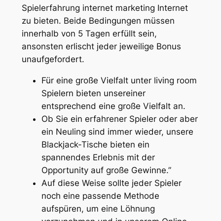
Spielerfahrung internet marketing Internet
zu bieten. Beide Bedingungen müssen
innerhalb von 5 Tagen erfüllt sein,
ansonsten erlischt jeder jeweilige Bonus
unaufgefordert.
Für eine große Vielfalt unter living room
Spielern bieten unsereiner
entsprechend eine große Vielfalt an.
Ob Sie ein erfahrener Spieler oder aber
ein Neuling sind immer wieder, unsere
Blackjack-Tische bieten ein
spannendes Erlebnis mit der
Opportunity auf große Gewinne.”
Auf diese Weise sollte jeder Spieler
noch eine passende Methode
aufspüren, um eine Löhnung