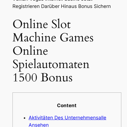
Registrieren Darüber Hinaus Bonus Sichern
Online Slot
Machine Games
Online
Spielautomaten
1500 Bonus
Content
Aktivitäten Des Unternehmensalle
Ansehen