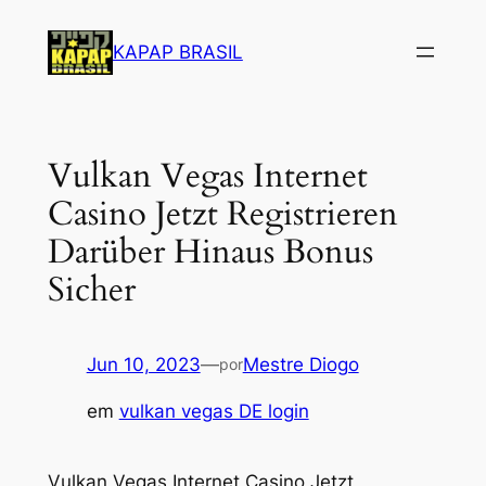
Saltar
para
KAPAP BRASIL
o
conteúdo
Vulkan Vegas Internet
Casino Jetzt Registrieren
Darüber Hinaus Bonus
Sicher
Jun 10, 2023
—
Mestre Diogo
por
em
vulkan vegas DE login
Vulkan Vegas Internet Casino Jetzt