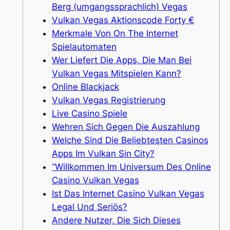
Berg (umgangssprachlich) Vegas
Vulkan Vegas Aktionscode Forty €
Merkmale Von On The Internet
Spielautomaten
Wer Liefert Die Apps, Die Man Bei
Vulkan Vegas Mitspielen Kann?
Online Blackjack
Vulkan Vegas Registrierung
Live Casino Spiele
Wehren Sich Gegen Die Auszahlung
Welche Sind Die Beliebtesten Casinos
Apps Im Vulkan Sin City?
“Willkommen Im Universum Des Online
Casino Vulkan Vegas
Ist Das Internet Casino Vulkan Vegas
Legal Und Seriös?
Andere Nutzer, Die Sich Dieses