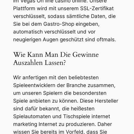
im Vegas On line casino online. Unsere
Plattform wird mit unserem SSL-Zertifikat
verschlüsselt, sodass sämtliche Daten, die
Sie bei dem Gastro-Shop eingeben,
automatisch verschlüsselt und vor
neugierigen Augen geschützt sind oftmals.
Wie Kann Man Die Gewinne
Auszahlen Lassen?
Wir anfertigen mit den beliebtesten
Spieleentwicklern der Branche zusammen,
um unseren Spielern die besondersten
Spiele anbieten zu können. Diese Hersteller
sind dafür bekannt, die heißesten
Spielautomaten und Tischspiele internet
marketing Internet zu produzieren. Daher
wissen Sie bereits im Vorfeld, dass Sie