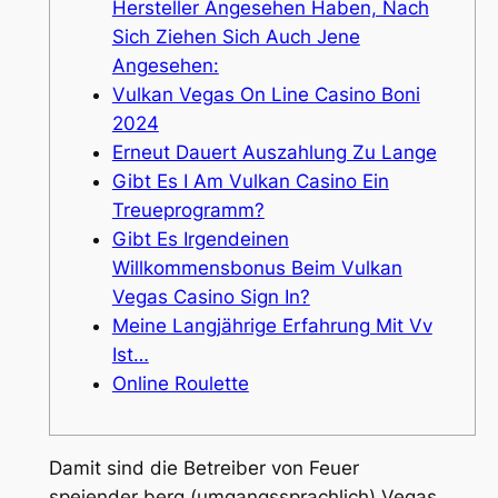
Hersteller Angesehen Haben, Nach
Sich Ziehen Sich Auch Jene
Angesehen:
Vulkan Vegas On Line Casino Boni
2024
Erneut Dauert Auszahlung Zu Lange
Gibt Es I Am Vulkan Casino Ein
Treueprogramm?
Gibt Es Irgendeinen
Willkommensbonus Beim Vulkan
Vegas Casino Sign In?
Meine Langjährige Erfahrung Mit Vv
Ist…
Online Roulette
Damit sind die Betreiber von Feuer
speiender berg (umgangssprachlich) Vegas