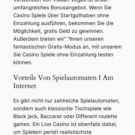
umfangreiches Bonusangebot. Wenn Sie
Casino Spiele über Startguthaben ohne
Einzahlung ausführen, bekommen Sie die
Möglichkeit, gratis Geld zu gewinnen.
Außerdem bieten wir” “Ihnen unseren
fantastischen Gratis-Modus an, mit unserem
Sie Casino Spiele ohne Einzahlung testen
können.
Vorteile Von Spielautomaten I Am
Internet
Es gibt nicht nur zahlreiche Spielautomaten,
sondern auch klassische Tischspiele wie
Black jack, Baccarat oder Different roulette
games. Ein Live Casino ist ebenfalls dabei,
um Spielern perish realistischste