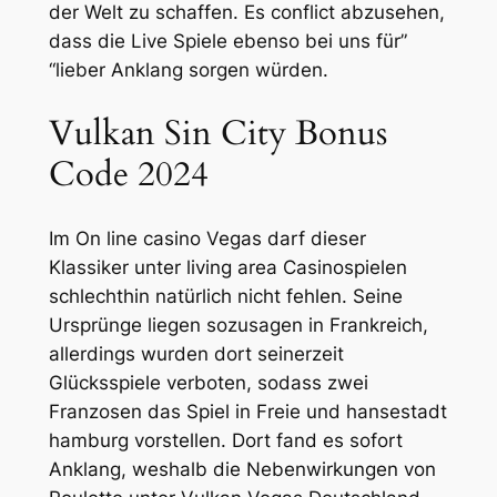
der Welt zu schaffen. Es conflict abzusehen,
dass die Live Spiele ebenso bei uns für”
“lieber Anklang sorgen würden.
Vulkan Sin City Bonus
Code 2024
Im On line casino Vegas darf dieser
Klassiker unter living area Casinospielen
schlechthin natürlich nicht fehlen. Seine
Ursprünge liegen sozusagen in Frankreich,
allerdings wurden dort seinerzeit
Glücksspiele verboten, sodass zwei
Franzosen das Spiel in Freie und hansestadt
hamburg vorstellen. Dort fand es sofort
Anklang, weshalb die Nebenwirkungen von