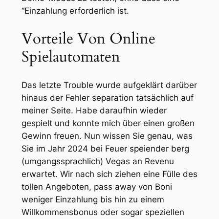
“Einzahlung erforderlich ist.
Vorteile Von Online
Spielautomaten
Das letzte Trouble wurde aufgeklärt darüber
hinaus der Fehler separation tatsächlich auf
meiner Seite. Habe daraufhin wieder
gespielt und konnte mich über einen großen
Gewinn freuen. Nun wissen Sie genau, was
Sie im Jahr 2024 bei Feuer speiender berg
(umgangssprachlich) Vegas an Revenu
erwartet. Wir nach sich ziehen eine Fülle des
tollen Angeboten, pass away von Boni
weniger Einzahlung bis hin zu einem
Willkommensbonus oder sogar speziellen