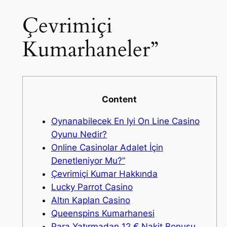
Çevrimiçi
Kumarhaneler”
Content
Oynanabilecek En Iyi On Line Casino
Oyunu Nedir?
Online Casinolar Adalet İçin
Denetleniyor Mu?”
Çevrimiçi Kumar Hakkında
Lucky Parrot Casino
Altın Kaplan Casino
Queenspins Kumarhanesi
Para Yatırmadan 12 € Nakit Bonusu