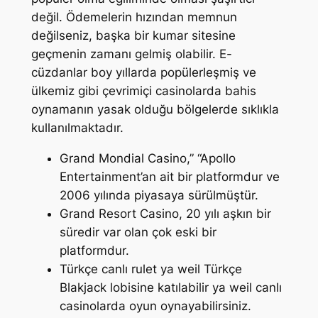
değil. Ödemelerin hızından memnun
değilseniz, başka bir kumar sitesine
geçmenin zamanı gelmiş olabilir. E-
cüzdanlar boy yıllarda popülerleşmiş ve
ülkemiz gibi çevrimiçi casinolarda bahis
oynamanın yasak olduğu bölgelerde sıklıkla
kullanılmaktadır.
Grand Mondial Casino,” “Apollo
Entertainment’an ait bir platformdur ve
2006 yılında piyasaya sürülmüştür.
Grand Resort Casino, 20 yılı aşkın bir
süredir var olan çok eski bir
platformdur.
Türkçe canlı rulet ya weil Türkçe
Blakjack lobisine katılabilir ya weil canlı
casinolarda oyun oynayabilirsiniz.