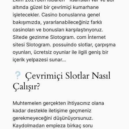
altında güzel bir çevrimiçi kumarhane
işletecekler. Casino bonuslarına genel
bakışımızda, yararlanabileceğiniz farklı
casinoları ve bonusları karşılaştırıyoruz.
Sitede gezinme Slotogram. com İnternet
sitesi Slotogram. possuindo slotlar, çarpışma
oyunları, ücretsiz oyunlar ile ilgili geniş bir
içerik yelpazesi sunar…
Çevrimiçi Slotlar Nasıl
Çalışır?
Muhtemelen gerçekten ihtiyacınız olana
kadar destekle iletişime geçmeniz
gerekmeyeceğini düşünüyorsunuz.
Kaydolmadan empieza birkaç soru