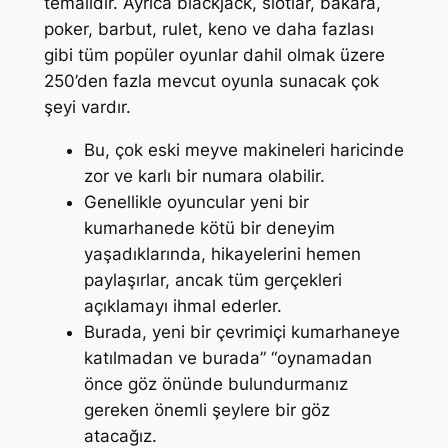
temalıdır. Ayrıca blackjack, slotlar, bakara,
poker, barbut, rulet, keno ve daha fazlası
gibi tüm popüler oyunlar dahil olmak üzere
250’den fazla mevcut oyunla sunacak çok
şeyi vardır.
Bu, çok eski meyve makineleri haricinde
zor ve karlı bir numara olabilir.
Genellikle oyuncular yeni bir
kumarhanede kötü bir deneyim
yaşadıklarında, hikayelerini hemen
paylaşırlar, ancak tüm gerçekleri
açıklamayı ihmal ederler.
Burada, yeni bir çevrimiçi kumarhaneye
katılmadan ve burada” “oynamadan
önce göz önünde bulundurmanız
gereken önemli şeylere bir göz
atacağız.