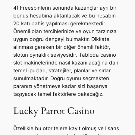
4) Freespinlerin sonunda kazançlar ayrı bir
bonus hesabına aktarılacak ve bu hesabın
20 katı bahis yapılması gerekmektedir.
Önemli olan tercihlerinize ve oyun tarzınıza
uygun doğru dengeyi bulmaktır. Dikkate
alınması gereken bir diğer önemli faktör,
slotun oynaklık seviyesidir. Tabloda casino
slot makinelerinde nasıl kazanılacağına dair
temel ipuçları, stratejiler, planlar ve sırlar
sunulmaktadır. Doğru oyunu seçmekten
paranızı yönetmeye kadar sizi başarıya
taşıyacak temel faktörlere bakacağız.
Lucky Parrot Casino
Özellikle bu otoritelere kayıt olmuş ve lisans