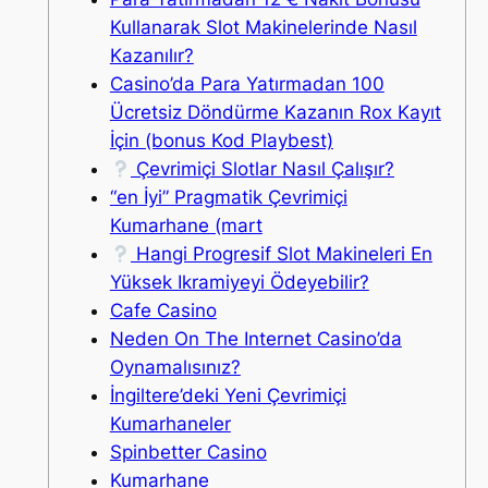
Kullanarak Slot Makinelerinde Nasıl
Kazanılır?
Casino’da Para Yatırmadan 100
Ücretsiz Döndürme Kazanın Rox Kayıt
İçin (bonus Kod Playbest)
Çevrimiçi Slotlar Nasıl Çalışır?
“en İyi” Pragmatik Çevrimiçi
Kumarhane (mart
Hangi Progresif Slot Makineleri En
Yüksek Ikramiyeyi Ödeyebilir?
Cafe Casino
Neden On The Internet Casino’da
Oynamalısınız?
İngiltere’deki Yeni Çevrimiçi
Kumarhaneler
Spinbetter Casino
Kumarhane