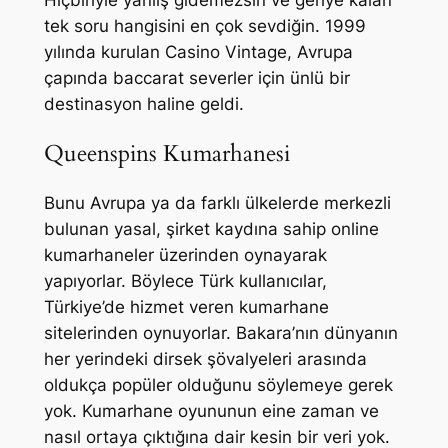
tek soru hangisini en çok sevdiğin. 1999
yılında kurulan Casino Vintage, Avrupa
çapında baccarat severler için ünlü bir
destinasyon haline geldi.
Queenspins Kumarhanesi
Bunu Avrupa ya da farklı ülkelerde merkezli
bulunan yasal, şirket kaydına sahip online
kumarhaneler üzerinden oynayarak
yapıyorlar. Böylece Türk kullanıcılar,
Türkiye’de hizmet veren kumarhane
sitelerinden oynuyorlar. Bakara’nın dünyanın
her yerindeki dirsek şövalyeleri arasında
oldukça popüler olduğunu söylemeye gerek
yok. Kumarhane oyununun eine zaman ve
nasıl ortaya çıktığına dair kesin bir veri yok.