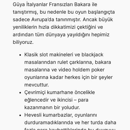
Güya İtalyanlar Fransızları Bakara ile
tanıştırmış, bu nedenle bu oyun başlangıçta
sadece Avrupa’da tanınmıştır. Ancak büyük
yeniliklerin hızla dikkatimizi çektiğini ve
ardından tüm dünyaya yayıldığını hepimiz
biliyoruz.
Klasik slot makineleri ve blackjack
masalarından rulet çarklarına, bakara
masalarına ve video holdem poker
oyunlarına kadar herkes için bir şeyler
mevcuttur.
Çevrimiçi kumarhane öncelikle
eğlencedir ve ikincisi – para
kazanmanın bir yoludur.
Hevesli kumarbazlar, oyunlarını
durduramadıklarında ve her turda daha
fazla para kaybettiklerinde bu duyguyu