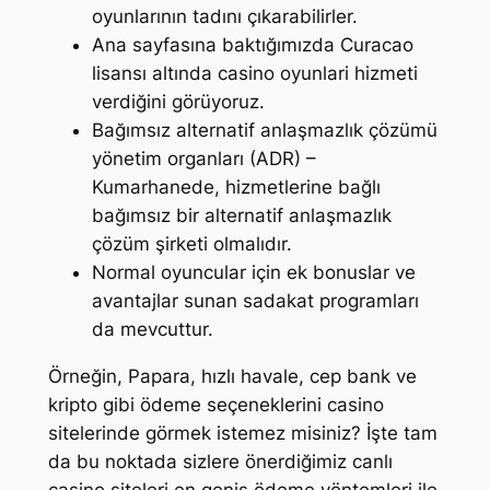
oyunlarının tadını çıkarabilirler.
Ana sayfasına baktığımızda Curacao
lisansı altında casino oyunlari hizmeti
verdiğini görüyoruz.
Bağımsız alternatif anlaşmazlık çözümü
yönetim organları (ADR) –
Kumarhanede, hizmetlerine bağlı
bağımsız bir alternatif anlaşmazlık
çözüm şirketi olmalıdır.
Normal oyuncular için ek bonuslar ve
avantajlar sunan sadakat programları
da mevcuttur.
Örneğin, Papara, hızlı havale, cep bank ve
kripto gibi ödeme seçeneklerini casino
sitelerinde görmek istemez misiniz? İşte tam
da bu noktada sizlere önerdiğimiz canlı
casino siteleri en geniş ödeme yöntemleri ile