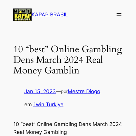
Saltar
para
KAPAP BRASIL
o
conteúdo
10 “best” Online Gambling
Dens March 2024 Real
Money Gamblin
Jan 15, 2023
—
Mestre Diogo
por
em
1win Turkiye
10 “best” Online Gambling Dens March 2024
Real Money Gambling