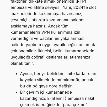
faktörleri dikkate almak önemlidir (RTP)
empieza volatilite seviyesi. Yani, 2024’te slot
makinelerinde kazanmaya hazırsanız,
çevrimiçi slotlarda kazanmanın sırlarını
açıklamaya hazırız. Ancak tüm
kumarhanelerin VPN kullanımına izin
vermediğini ve bazılarının yakalanması
halinde yaptırım uygulayabileceğini anlamak
çok önemlidir. İkincisi, belirli kumarhanelerin
uyguladığı coğrafi kısıtlamaları atlamanıza
olanak tanır.
Ayrıca, her yıl belirli bir limite kadar olan
kayıpları silmek de mümkündür, ancak
bu da bölgeye göre değişir.
Bir çevrim içi kumarhanede
kazandığınızda (aferin! ) empieza nakit
çekmek istediğinizde “para çekme”