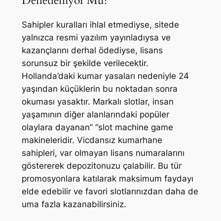
Denetleniyor Mu?”
Sahipler kuralları ihlal etmediyse, sitede
yalnızca resmi yazılım yayınladıysa ve
kazançlarını derhal ödediyse, lisans
sorunsuz bir şekilde verilecektir.
Hollanda’daki kumar yasaları nedeniyle 24
yaşından küçüklerin bu noktadan sonra
okuması yasaktır. Markalı slotlar, insan
yaşamının diğer alanlarındaki popüler
olaylara dayanan” “slot machine game
makineleridir. Vicdansız kumarhane
sahipleri, var olmayan lisans numaralarını
göstererek depozitonuzu çalabilir. Bu tür
promosyonlara katılarak maksimum faydayı
elde edebilir ve favori slotlarınızdan daha de
uma fazla kazanabilirsiniz.