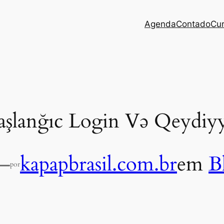
Agenda
Contado
Cu
aşlanğıc Login Və Qeydiy
—
kapapbrasil.com.br
em
B
por