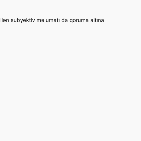
nilən subyektiv məlumatı da qoruma altına