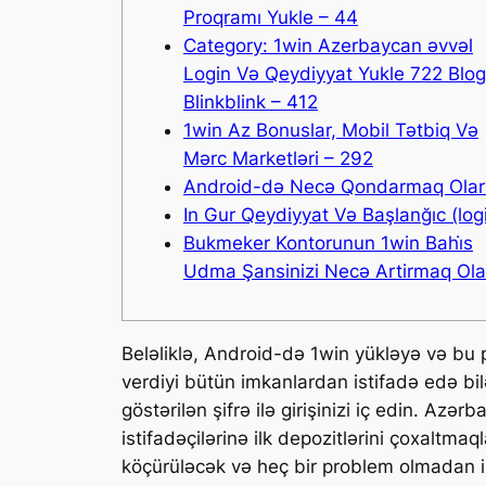
Proqramı Yukle – 44
Category: 1win Azerbaycan əvvəl
Login Və Qeydiyyat Yukle 722 Blog
Blinkblink – 412
1win Az Bonuslar, Mobil Tətbiq Və
Mərc Marketləri – 292
Android-də Necə Qondarmaq Olar
In Gur Qeydiyyat Və Başlanğıc (log
Bukmeker Kontorunun 1win Bahi̇s
Udma Şansinizi Necə Artirmaq Ola
Beləliklə, Android-də 1win yükləyə və bu
verdiyi bütün imkanlardan istifadə edə bi
göstərilən şifrə ilə girişinizi iç edin. 
istifadəçilərinə ilk depozitlərini çoxalt
köçürüləcək və heç bir problem olmadan is