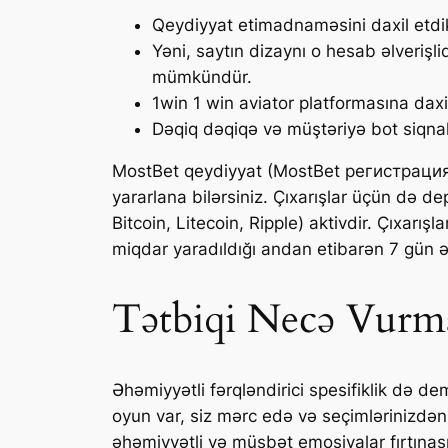
Qeydiyyat etimadnaməsini daxil etd
Yəni, saytın dizaynı o hesab əlverişli
mümkündür.
1win 1 win aviator platformasına daxi
Dəqiq dəqiqə və müştəriyə bot siqna
MostBet qeydiyyat (MostBet регистрация)
yararlana bilərsiniz. Çıxarışlar üçün də
Bitcoin, Litecoin, Ripple) aktivdir. Çıxarışla
miqdar yaradıldığı andan etibarən 7 gün 
Tətbiqi Necə Vurm
Əhəmiyyətli fərqləndirici spesifiklik də 
oyun var, siz mərc edə və seçimlərinizdən 
əhəmiyyətli və müsbət emosiyalar fırtınası