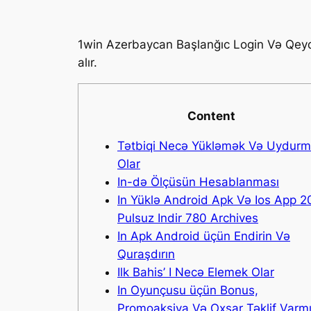
1win Azerbaycan Başlanğıc Login Və Qeyd
alır.
Content
Tətbiqi Necə Yükləmək Və Uydur
Olar
In-də Ölçüsün Hesablanması
In Yüklə Android Apk Və Ios App 
Pulsuz Indir 780 Archives
In Apk Android üçün Endirin Və
Quraşdırın
Ilk Bahis’ I Necə Elemek Olar
In Oyunçusu üçün Bonus,
Promoaksiya Və Oxşar Təklif Varm