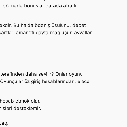
 bölmədə bonuslar barədə ətraflı
əkdir. Bu halda ödəniş üsulunu, debet
ə şərtləri əmanəti qaytarmaq üçün əvvəllər
ər tərəfindən daha sevilir? Onlar oyunu
 Oyunçular öz giriş hesablarından, eləcə
 hesab etmək olar.
sləri dəstəkləmir.
caq.