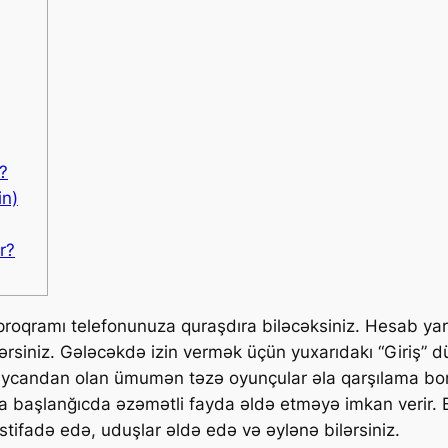
?
in)
r?
 proqramı telefonunuza quraşdıra biləcəksiniz. Hesab ya
lərsiniz. Gələcəkdə izin vermək üçün yuxarıdakı “Giriş”
Azərbaycandan olan ümumən təzə oyunçular əla qarşılama b
maqla başlanğıcda əzəmətli fayda əldə etməyə imkan verir
tifadə edə, uduşlar əldə edə və əylənə bilərsiniz.