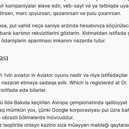
 kampaniyalar əlavə edir, veb-sayt və ya tətbiqdə uyar
irsən, mərc qoyursan, qazanırsan və pulu çıxarırsan.
əsə, pul vahid neçə saniyə ərzində hesabınıza köçürüləc
 bank kartının rekvizitlərini göstərin. Xidmətdən istifad
lə ödənişlərin aparılması imkanını nəzərdə tutur.
ası
ri̇ 1vin aviator in Aviator oyunu nədir və niyə istifadəçil
 nəzarət etməyə sədəqə edir. Which is registered at Dr.
 istifadə edə bilərlər.
cü ildə Bakıda keçirilən Avropa çempionatında qalibiyyət
 mümkün yox, çünki Google korporasiyası pul üzrə bahi
ə obrazli bölmələrdə mövcuddur.
niz təqdirdə onlayn kazino sizə müəyyən məbləği qaytara