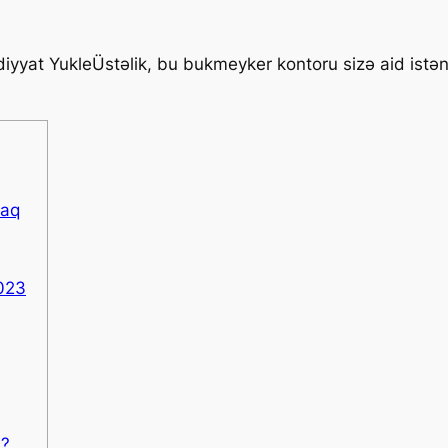
iyyat Yukle
Üstəlik, bu bukmeyker kontoru sizə aid istə
maq
2023
ı?