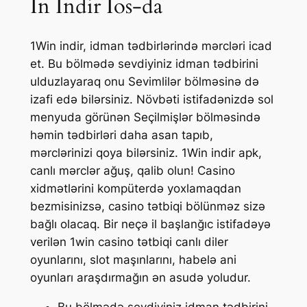
In Indir Ios-da
1Win indir, idman tədbirlərində mərcləri icad
et. Bu bölmədə sevdiyiniz idman tədbirini
ulduzlayaraq onu Sevimlilər bölməsinə də
izafi edə bilərsiniz. Növbəti istifadənizdə sol
menyuda görünən Seçilmişlər bölməsində
həmin tədbirləri daha asan tapıb,
mərclərinizi qoya bilərsiniz. 1Win indir apk,
canlı mərclər ağuş, qalib olun! Casino
xidmətlərini kompüterdə yoxlamaqdan
bezmisinizsə, casino tətbiqi bölünməz sizə
bağlı olacaq. Bir neçə il başlanğıc istifadəyə
verilən 1win casino tətbiqi canlı diler
oyunlarını, slot maşınlarını, habelə ani
oyunları araşdırmağın ən asudə yoludur.
Bu bölmədə sevdiyiniz idman tədbirini