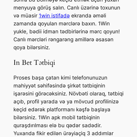
menyuya görüş salın. Canlı üzərinə toxunun
və müasir
1win istifadə
ekranda əməli
zamanda qoyulan mərclərə baxın. 1Win
yukle, bədii idman tədbirlərinə mərc qoyun!
Canlı mərcləri rəngarəng amillərə əsasən
qoya bilərsiniz.
In Bet Tətbiqi
Proses başa çatan kimi telefonunuzun
mahiyyət səhifəsində şirkət tətbiqinin
işarəsini görəcəksiniz. Növbəti olaraq, tətbiqi
açıb, profil yarada və ya mövcud profilinizə
keçid edərək platformanı kəşfə başlaya
bilərsiniz. 1Win apk mobil tətbiqinin
quraşdırılması elə bu qədər sadədir.
Yuxarıda fikir edilən ürəyiaçiq 3 addımlar