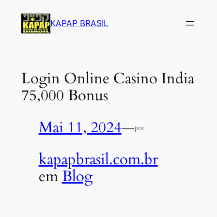
Saltar
para
KAPAP BRASIL
o
conteúdo
Login Online Casino India
75,000 Bonus
Mai 11, 2024
—
por
kapapbrasil.com.br
em
Blog