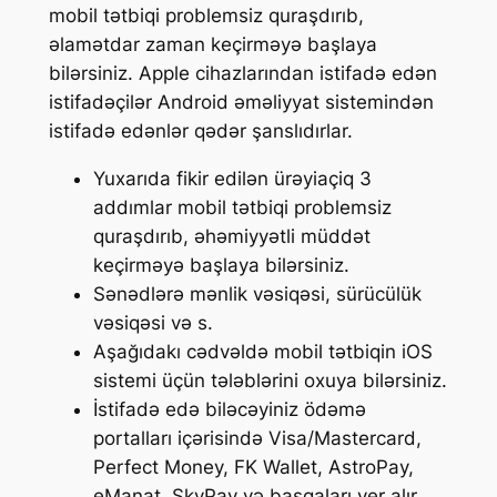
mobil tətbiqi problemsiz quraşdırıb,
əlamətdar zaman keçirməyə başlaya
bilərsiniz. Apple cihazlarından istifadə edən
istifadəçilər Android əməliyyat sistemindən
istifadə edənlər qədər şanslıdırlar.
Yuxarıda fikir edilən ürəyiaçiq 3
addımlar mobil tətbiqi problemsiz
quraşdırıb, əhəmiyyətli müddət
keçirməyə başlaya bilərsiniz.
Sənədlərə mənlik vəsiqəsi, sürücülük
vəsiqəsi və s.
Aşağıdakı cədvəldə mobil tətbiqin iOS
sistemi üçün tələblərini oxuya bilərsiniz.
İstifadə edə biləcəyiniz ödəmə
portalları içərisində Visa/Mastercard,
Perfect Money, FK Wallet, AstroPay,
eManat, SkyPay və başqaları yer alır.