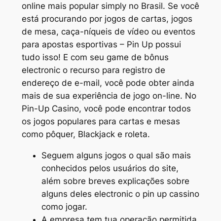
online mais popular simply no Brasil. Se você
está procurando por jogos de cartas, jogos
de mesa, caça-níqueis de vídeo ou eventos
para apostas esportivas – Pin Up possui
tudo isso! E com seu game de bônus
electronic o recurso para registro de
endereço de e-mail, você pode obter ainda
mais de sua experiência de jogo on-line. No
Pin-Up Casino, você pode encontrar todos
os jogos populares para cartas e mesas
como pôquer, Blackjack e roleta.
Seguem alguns jogos o qual são mais
conhecidos pelos usuários do site,
além sobre breves explicações sobre
alguns deles electronic o pin up cassino
como jogar.
A empresa tem tua operação permitida