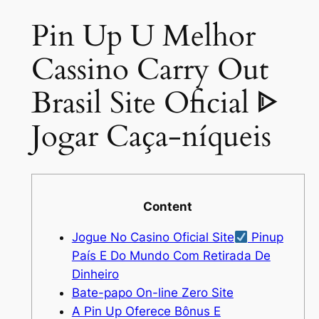
Pin Up U Melhor
Cassino Carry Out
Brasil Site Oficial ᐈ
Jogar Caça-níqueis
Content
Jogue No Casino Oficial Site
Pinup
País E Do Mundo Com Retirada De
Dinheiro
Bate-papo On-line Zero Site
A Pin Up Oferece Bônus E