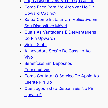
Jogos Disponíveis No Pin Up Casino
Como Faço Para Me Archivar No Pin
Upward Casino?
Saiba Como Instalar Um Aplicativo Em
Seu Dispositivo Móvel
Quais As Vantagens E Desvantagens
Do Pin Upward?
Vídeo Slots
A Inovadora Seção De Cassino Ao
Vivo
Benefícios Em Depósitos
Consecutivos
Como Contatar O Serviço De Apoio Ao
Cliente Pin Up
Que Jogos Estão Disponíveis No Pin
Upward?