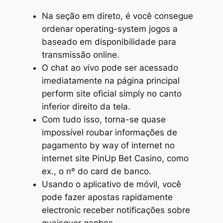
Na seção em direto, é você consegue
ordenar operating-system jogos a
baseado em disponibilidade para
transmissão online.
O chat ao vivo pode ser acessado
imediatamente na página principal
perform site oficial simply no canto
inferior direito da tela.
Com tudo isso, torna-se quase
impossível roubar informações de
pagamento by way of internet no
internet site PinUp Bet Casino, como
ex., o nº do card de banco.
Usando o aplicativo de móvil, você
pode fazer apostas rapidamente
electronic receber notificações sobre