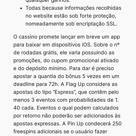
quaisquer ganhos.
Todas because informações recolhidas
no website estão sob forte proteção,
nomeadamente sob encriptação SSL.
O cassino promete lançar em breve um app
para baixar em dispositivos iOS. Sobre o nº
de rodadas grátis, ele varia possuindo as
promoções, do cupom promocional ativado
e do depósito mínimo. Para dar é preciso
apostar a quantia do bônus 5 vezes em um
deadline para 72h. A Flag Up considera as
apostas do tipo “Express”, que contêm pelo
menos 3 eventos com probabilidades de 1.
40 cada. Eventos o qual podem calculados
por retorno não poderão ser adicionados às
apostas expressas. A Pin Up condecerá 250
freespins adicionais se o usuário fazer