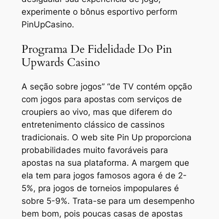
experimente o bônus esportivo perform
PinUpCasino.
Programa De Fidelidade Do Pin
Upwards Casino
A seção sobre jogos” “de TV contém opção
com jogos para apostas com serviços de
croupiers ao vivo, mas que diferem do
entretenimento clássico de cassinos
tradicionais. O web site Pin Up proporciona
probabilidades muito favoráveis para
apostas na sua plataforma. A margem que
ela tem para jogos famosos agora é de 2-
5%, pra jogos de torneios impopulares é
sobre 5-9%. Trata-se para um desempenho
bem bom, pois poucas casas de apostas