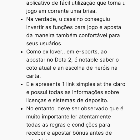
aplicativo de fácil utilização que torna u
jogo em corrente uma brisa.
Na verdade, u cassino conseguiu
invertir as funções para jogo e aposta
da maneira também confortável para
seus usuários.
Como ex lover., em e-sports, ao
apostar no Dota 2, é notable saber o
coto atual e an escolha de heróis na
carta.
Ele apresenta 1 link simples at the claro
e possui todas as informações sobre
licenças e sistemas de deposito.
No entanto, deve ser observado que é
muito importante ler atentamente
todas as regras e condições para
receber e apostar bônus antes de