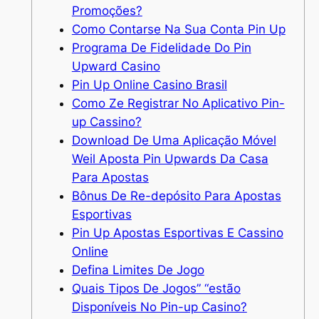
Promoções?
Como Contarse Na Sua Conta Pin Up
Programa De Fidelidade Do Pin
Upward Casino
Pin Up Online Casino Brasil
Como Ze Registrar No Aplicativo Pin-
up Cassino?
Download De Uma Aplicação Móvel
Weil Aposta Pin Upwards Da Casa
Para Apostas
Bônus De Re-depósito Para Apostas
Esportivas
Pin Up Apostas Esportivas E Cassino
Online
Defina Limites De Jogo
Quais Tipos De Jogos” “estão
Disponíveis No Pin-up Casino?