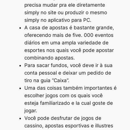
precisa mudar pra ele diretamente
simply no site ou produzir o mesmo
simply no aplicativo para PC.
A casa de apostas é bastante grande,
oferecendo mais de five. 000 eventos
diários em uma ampla variedade de
esportes nos quais você pode apostar
combinando apostas.
Para sacar fundos, você deve ir à sua
conta pessoal e deixar um pedido de
tiro na guia “Caixa”.
Uma das coisas também importantes é
escolher jogos com os quais você
esteja familiarizado e la cual goste de
jogar.
Você pode desfrutar de jogos de
cassino, apostas esportivas e illustres