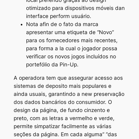
otimizado para dispositivos móveis dan
interface perform usuário.
Nota afin de o fato da marca
apresentar uma etiqueta de “Novo”
para os fornecedores mais recentes,
para forma a la cual o jogador possa
verificar os novos jogos incluídos no
portefólio da Pin-Up.
A operadora tem que assegurar acesso aos
sistemas de deposito mais populares e
ainda usuais, garantindo a new preservação
dos dados bancários do consumidor. O
design da página, de fundo cinzento e
preto, com as letras a vermelho e verde,
permite simpatizar facilmente as várias
seções da página. Em cada alguma” “das