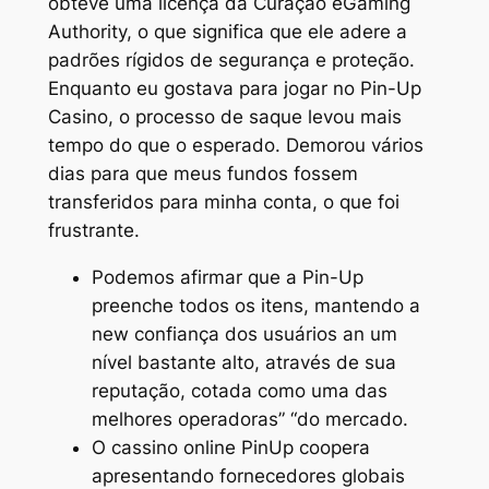
obteve uma licença da Curaçao eGaming
Authority, o que significa que ele adere a
padrões rígidos de segurança e proteção.
Enquanto eu gostava para jogar no Pin-Up
Casino, o processo de saque levou mais
tempo do que o esperado. Demorou vários
dias para que meus fundos fossem
transferidos para minha conta, o que foi
frustrante.
Podemos afirmar que a Pin-Up
preenche todos os itens, mantendo a
new confiança dos usuários an um
nível bastante alto, através de sua
reputação, cotada como uma das
melhores operadoras” “do mercado.
O cassino online PinUp coopera
apresentando fornecedores globais