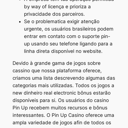
by way of licença e prioriza a
privacidade dos parceiros.
Se o problematica exigir atenção
urgente, os usuários brasileiros podem
entrar em contato com o suporte pin-
up usando seu telefone ligando para a
linha direta disponível no website.
Devido à grande gama de jogos sobre
cassino que nossa plataforma oferece,
criamos uma lista descrevendo algumas das
categorias mais utilizadas. Todos os jogos a
new dinheiro real electronic bônus estarão
disponíveis para si. Os usuários do casino
Pin Up recebem muitos recursos e bônus
interessantes. O Pin Up Casino oferece uma
ampla variedade de jogos afin de todos os