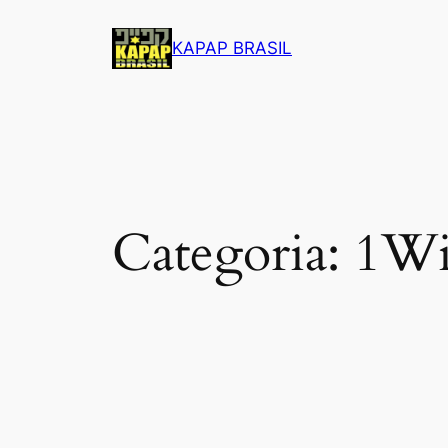
Saltar
para
KAPAP BRASIL
o
conteúdo
Categoria:
1Wi