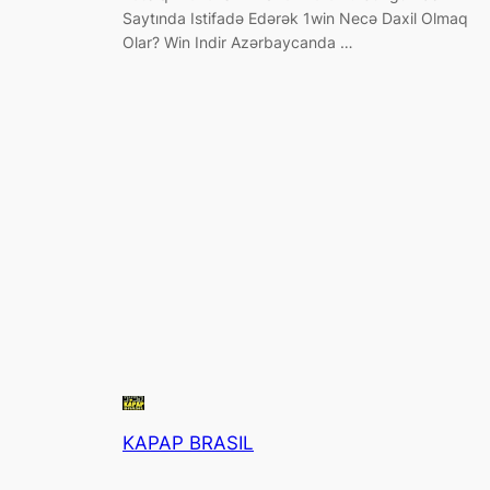
Saytında Istifadə Edərək 1win Necə Daxil Olmaq
Olar? Win Indir Azərbaycanda ️…
KAPAP BRASIL