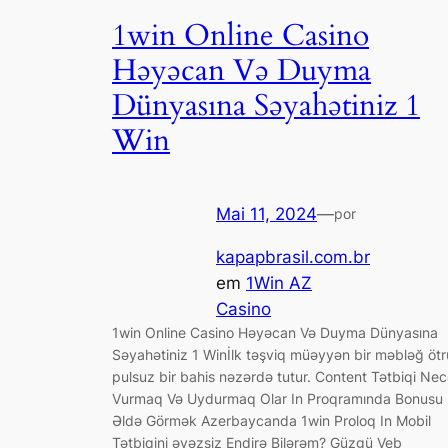
1win Online Casino
Həyəcan Və Duyma
Dünyasına Səyahətiniz 1
Win
Mai 11, 2024
—
por
kapapbrasil.com.br
em
1Win AZ
Casino
1win Online Casino Həyəcan Və Duyma Dünyasına
Səyahətiniz 1 Winİlk təşviq müəyyən bir məbləğ ötr
pulsuz bir bahis nəzərdə tutur. Content Tətbiqi Ne
Vurmaq Və Uydurmaq Olar In Proqramında Bonusu
Əldə Görmək Azerbaycanda 1win Proloq In Mobil
Tətbiqini əvəzsiz Endirə Bilərəm? Güzgü Veb