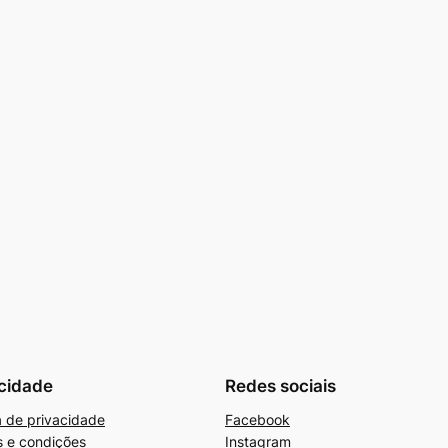
cidade
Redes sociais
ca de privacidade
Facebook
 e condições
Instagram