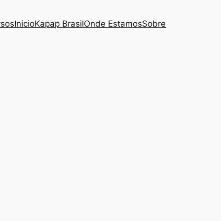
rsos
Inicio
Kapap Brasil
Onde Estamos
Sobre