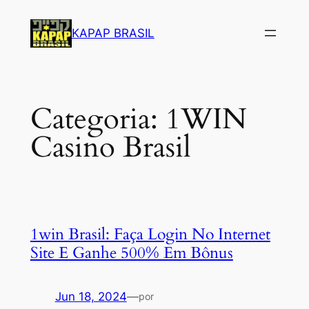
Saltar
para
KAPAP BRASIL
o
conteúdo
Categoria:
1WIN
Casino Brasil
1win Brasil: Faça Login No Internet
Site E Ganhe 500% Em Bônus
Jun 18, 2024
—
por