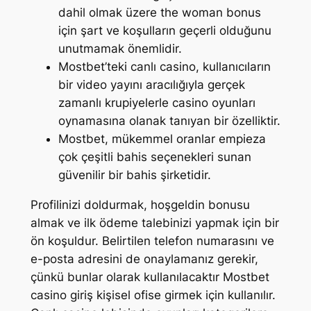
dahil olmak üzere the woman bonus
için şart ve koşulların geçerli olduğunu
unutmamak önemlidir.
Mostbet’teki canlı casino, kullanıcıların
bir video yayını aracılığıyla gerçek
zamanlı krupiyelerle casino oyunları
oynamasına olanak tanıyan bir özelliktir.
Mostbet, mükemmel oranlar empieza
çok çeşitli bahis seçenekleri sunan
güvenilir bir bahis şirketidir.
Profilinizi doldurmak, hoşgeldin bonusu
almak ve ilk ödeme talebinizi yapmak için bir
ön koşuldur. Belirtilen telefon numarasını ve
e-posta adresini de onaylamanız gerekir,
çünkü bunlar olarak kullanılacaktır Mostbet
casino giriş kişisel ofise girmek için kullanılır.