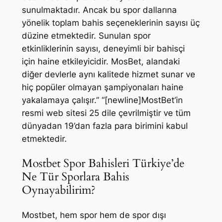
sunulmaktadır. Ancak bu spor dallarına
yönelik toplam bahis seçeneklerinin sayısı üç
düzine etmektedir. Sunulan spor
etkinliklerinin sayısı, deneyimli bir bahisçi
için haine etkileyicidir. MosBet, alandaki
diğer devlerle aynı kalitede hizmet sunar ve
hiç popüler olmayan şampiyonaları haine
yakalamaya çalışır.” “[newline]MostBet’in
resmi web sitesi 25 dile çevrilmiştir ve tüm
dünyadan 19’dan fazla para birimini kabul
etmektedir.
Mostbet Spor Bahisleri Türkiye’de
Ne Tür Sporlara Bahis
Oynayabilirim?
Mostbet, hem spor hem de spor dışı