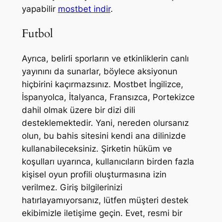
yapabilir
mostbet indir
.
Futbol
Ayrıca, belirli sporların ve etkinliklerin canlı
yayınını da sunarlar, böylece aksiyonun
hiçbirini kaçırmazsınız. Mostbet İngilizce,
İspanyolca, İtalyanca, Fransızca, Portekizce
dahil olmak üzere bir dizi dili
desteklemektedir. Yani, nereden olursanız
olun, bu bahis sitesini kendi ana dilinizde
kullanabileceksiniz. Şirketin hüküm ve
koşulları uyarınca, kullanıcıların birden fazla
kişisel oyun profili oluşturmasına izin
verilmez. Giriş bilgilerinizi
hatırlayamıyorsanız, lütfen müşteri destek
ekibimizle iletişime geçin. Evet, resmi bir