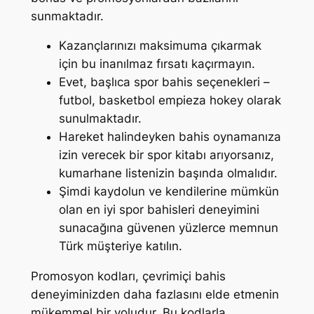
sunmaktadır.
Kazançlarınızı maksimuma çıkarmak
için bu inanılmaz fırsatı kaçırmayın.
Evet, başlıca spor bahis seçenekleri –
futbol, basketbol empieza hokey olarak
sunulmaktadır.
Hareket halindeyken bahis oynamanıza
izin verecek bir spor kitabı arıyorsanız,
kumarhane listenizin başında olmalıdır.
Şimdi kaydolun ve kendilerine mümkün
olan en iyi spor bahisleri deneyimini
sunacağına güvenen yüzlerce memnun
Türk müşteriye katılın.
Promosyon kodları, çevrimiçi bahis
deneyiminizden daha fazlasını elde etmenin
mükemmel bir yoludur. Bu kodlarla,