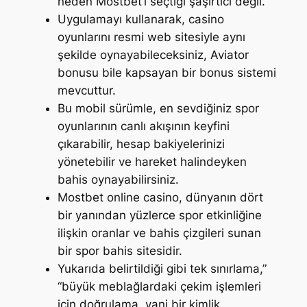
neden Mostbet’i seçtiği şaşırtıcı değil.
Uygulamayı kullanarak, casino
oyunlarını resmi web sitesiyle aynı
şekilde oynayabileceksiniz, Aviator
bonusu bile kapsayan bir bonus sistemi
mevcuttur.
Bu mobil sürümle, en sevdiğiniz spor
oyunlarının canlı akışının keyfini
çıkarabilir, hesap bakiyelerinizi
yönetebilir ve hareket halindeyken
bahis oynayabilirsiniz.
Mostbet online casino, dünyanın dört
bir yanından yüzlerce spor etkinliğine
ilişkin oranlar ve bahis çizgileri sunan
bir spor bahis sitesidir.
Yukarıda belirtildiği gibi tek sınırlama,”
“büyük meblağlardaki çekim işlemleri
için doğrulama, yani bir kimlik