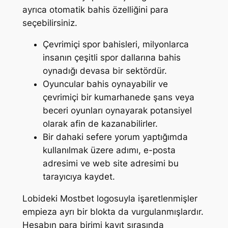
ayrıca otomatik bahis özelliğini para
seçebilirsiniz.
Çevrimiçi spor bahisleri, milyonlarca
insanın çeşitli spor dallarına bahis
oynadığı devasa bir sektördür.
Oyuncular bahis oynayabilir ve
çevrimiçi bir kumarhanede şans veya
beceri oyunları oynayarak potansiyel
olarak afin de kazanabilirler.
Bir dahaki sefere yorum yaptığımda
kullanılmak üzere adımı, e-posta
adresimi ve web site adresimi bu
tarayıcıya kaydet.
Lobideki Mostbet logosuyla işaretlenmişler
empieza ayrı bir blokta da vurgulanmışlardır.
Hesabın para birimi kayıt sırasında