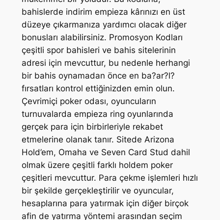
bahislerde indirim empieza kârınızı en üst
düzeye çıkarmanıza yardımcı olacak diğer
bonusları alabilirsiniz. Promosyon Kodları
çeşitli spor bahisleri ve bahis sitelerinin
adresi için mevcuttur, bu nedenle herhangi
bir bahis oynamadan önce en ba?ar?l?
fırsatları kontrol ettiğinizden emin olun.
Çevrimiçi poker odası, oyuncuların
turnuvalarda empieza ring oyunlarında
gerçek para için birbirleriyle rekabet
etmelerine olanak tanır. Sitede Arizona
Hold’em, Omaha ve Seven Card Stud dahil
olmak üzere çeşitli farklı holdem poker
çeşitleri mevcuttur. Para çekme işlemleri hızlı
bir şekilde gerçekleştirilir ve oyuncular,
hesaplarına para yatırmak için diğer birçok
afin de yatırma yöntemi arasından seçim