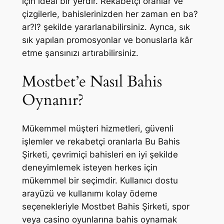
için ideal bir yerdir. Rekabetçi oranlar ve
çizgilerle, bahislerinizden her zaman en ba?
ar?l? şekilde yararlanabilirsiniz. Ayrıca, sık
sık yapılan promosyonlar ve bonuslarla kâr
etme şansınızı artırabilirsiniz.
Mostbet’e Nasıl Bahis
Oynanır?
Mükemmel müşteri hizmetleri, güvenli
işlemler ve rekabetçi oranlarla Bu Bahis
Şirketi, çevrimiçi bahisleri en iyi şekilde
deneyimlemek isteyen herkes için
mükemmel bir seçimdir. Kullanıcı dostu
arayüzü ve kullanımı kolay ödeme
seçenekleriyle Mostbet Bahis Şirketi, spor
veya casino oyunlarına bahis oynamak