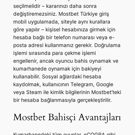
seçilmelidir – kararınızı daha sonra
değiştiremezsiniz. Mostbet Türkiye giriş
mobil uygulamada, siteyle aynı kurallara
göre yapılır – kişisel hesabınıza girmek için
hesaba bağlı bir telefon numarası veya e-
posta adresi kullanmanız gerekir. Doğrulama
işlemi sırasında para çekme işlemi
engellenir, ancak oyuncu bahis oynamak ve
kumarhanede oynamak için bakiyeyi
kullanabilir. Sosyal ağlardaki hesaba
kaydolmak, kullanıcının Telegram, Google
veya Steam ile kimlik bilgilerinin Mostbet’teki
bir hesaba bağlanmasıyla gerçekleştirilir.
Mostbet Bahisçi Avantajları
Kumarhanedeki tüm oyunlar, eCOGRA gibi