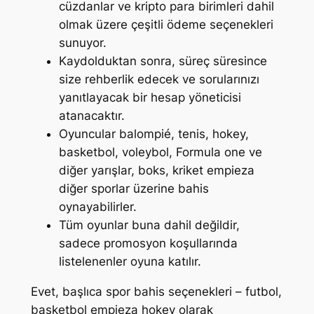
cüzdanlar ve kripto para birimleri dahil
olmak üzere çeşitli ödeme seçenekleri
sunuyor.
Kaydolduktan sonra, süreç süresince
size rehberlik edecek ve sorularınızı
yanıtlayacak bir hesap yöneticisi
atanacaktır.
Oyuncular balompié, tenis, hokey,
basketbol, voleybol, Formula one ve
diğer yarışlar, boks, kriket empieza
diğer sporlar üzerine bahis
oynayabilirler.
Tüm oyunlar buna dahil değildir,
sadece promosyon koşullarında
listelenenler oyuna katılır.
Evet, başlıca spor bahis seçenekleri – futbol,
basketbol empieza hokey olarak