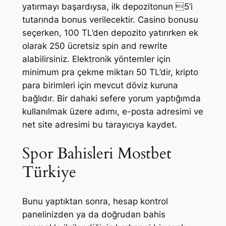
yatırmayı başardıysa, ilk depozitonun 5’i
tutarında bonus verilecektir. Casino bonusu
seçerken, 100 TL’den depozito yatırırken ek
olarak 250 ücretsiz spin and rewrite
alabilirsiniz. Elektronik yöntemler için
minimum pra çekme miktarı 50 TL’dir, kripto
para birimleri için mevcut döviz kuruna
bağlıdır. Bir dahaki sefere yorum yaptığımda
kullanılmak üzere adımı, e-posta adresimi ve
net site adresimi bu tarayıcıya kaydet.
Spor Bahisleri Mostbet
Türkiye
Bunu yaptıktan sonra, hesap kontrol
panelinizden ya da doğrudan bahis