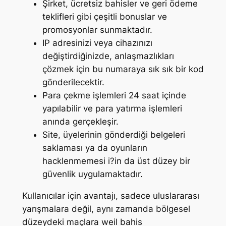
Şirket, ücretsiz bahisler ve geri ödeme
teklifleri gibi çeşitli bonuslar ve
promosyonlar sunmaktadır.
IP adresinizi veya cihazınızı
değiştirdiğinizde, anlaşmazlıkları
çözmek için bu numaraya sık sık bir kod
gönderilecektir.
Para çekme işlemleri 24 saat içinde
yapılabilir ve para yatırma işlemleri
anında gerçekleşir.
Site, üyelerinin gönderdiği belgeleri
saklaması ya da oyunların
hacklenmemesi i?in da üst düzey bir
güvenlik uygulamaktadır.
Kullanıcılar için avantajı, sadece uluslararası
yarışmalara değil, aynı zamanda bölgesel
düzeydeki maçlara weil bahis