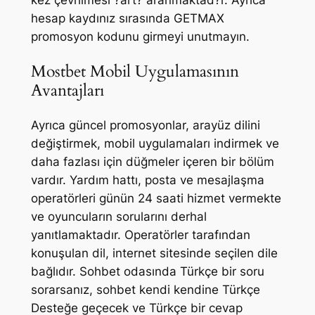
hesap kaydınız sırasında GETMAX
promosyon kodunu girmeyi unutmayın.
Mostbet Mobil Uygulamasının
Avantajları
Ayrıca güncel promosyonlar, arayüz dilini
değiştirmek, mobil uygulamaları indirmek ve
daha fazlası için düğmeler içeren bir bölüm
vardır. Yardım hattı, posta ve mesajlaşma
operatörleri günün 24 saati hizmet vermekte
ve oyuncuların sorularını derhal
yanıtlamaktadır. Operatörler tarafından
konuşulan dil, internet sitesinde seçilen dile
bağlıdır. Sohbet odasında Türkçe bir soru
sorarsanız, sohbet kendi kendine Türkçe
Desteğe geçecek ve Türkçe bir cevap