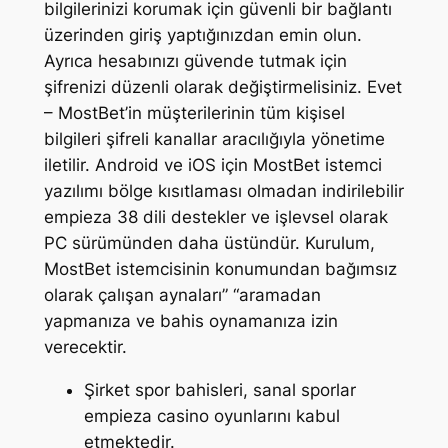
bilgilerinizi korumak için güvenli bir bağlantı
üzerinden giriş yaptığınızdan emin olun.
Ayrıca hesabınızı güvende tutmak için
şifrenizi düzenli olarak değiştirmelisiniz. Evet
– MostBet’in müşterilerinin tüm kişisel
bilgileri şifreli kanallar aracılığıyla yönetime
iletilir. Android ve iOS için MostBet istemci
yazılımı bölge kısıtlaması olmadan indirilebilir
empieza 38 dili destekler ve işlevsel olarak
PC sürümünden daha üstündür. Kurulum,
MostBet istemcisinin konumundan bağımsız
olarak çalışan aynaları” “aramadan
yapmanıza ve bahis oynamanıza izin
verecektir.
Şirket spor bahisleri, sanal sporlar
empieza casino oyunlarını kabul
etmektedir.