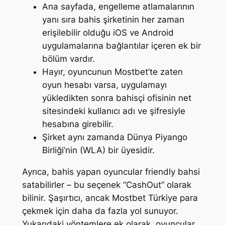
Ana sayfada, engelleme atlamalarının
yanı sıra bahis şirketinin her zaman
erişilebilir olduğu iOS ve Android
uygulamalarına bağlantılar içeren ek bir
bölüm vardır.
Hayır, oyuncunun Mostbet’te zaten
oyun hesabı varsa, uygulamayı
yükledikten sonra bahisçi ofisinin net
sitesindeki kullanıcı adı ve şifresiyle
hesabına girebilir.
Şirket aynı zamanda Dünya Piyango
Birliği’nin (WLA) bir üyesidir.
Ayrıca, bahis yapan oyuncular friendly bahsi
satabilirler – bu seçenek “CashOut” olarak
bilinir. Şaşırtıcı, ancak Mostbet Türkiye para
çekmek için daha da fazla yol sunuyor.
Yukarıdaki yöntemlere ek olarak, oyuncular