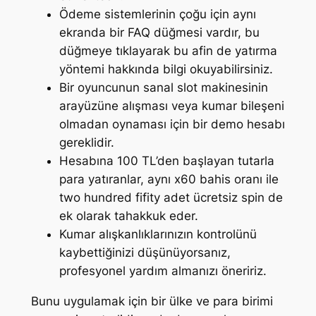
Ödeme sistemlerinin çoğu için aynı
ekranda bir FAQ düğmesi vardır, bu
düğmeye tıklayarak bu afin de yatırma
yöntemi hakkında bilgi okuyabilirsiniz.
Bir oyuncunun sanal slot makinesinin
arayüzüne alışması veya kumar bileşeni
olmadan oynaması için bir demo hesabı
gereklidir.
Hesabına 100 TL’den başlayan tutarla
para yatıranlar, aynı x60 bahis oranı ile
two hundred fifity adet ücretsiz spin de
ek olarak tahakkuk eder.
Kumar alışkanlıklarınızın kontrolünü
kaybettiğinizi düşünüyorsanız,
profesyonel yardım almanızı öneririz.
Bunu uygulamak için bir ülke ve para birimi