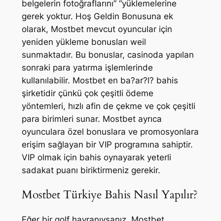
belgelerin fotoğraflarını” “yüklemelerine
gerek yoktur. Hoş Geldin Bonusuna ek
olarak, Mostbet mevcut oyuncular için
yeniden yükleme bonusları weil
sunmaktadır. Bu bonuslar, casinoda yapılan
sonraki para yatırma işlemlerinde
kullanılabilir. Mostbet en ba?ar?l? bahis
şirketidir çünkü çok çeşitli ödeme
yöntemleri, hızlı afin de çekme ve çok çeşitli
para birimleri sunar. Mostbet ayrıca
oyunculara özel bonuslara ve promosyonlara
erişim sağlayan bir VIP programına sahiptir.
VIP olmak için bahis oynayarak yeterli
sadakat puanı biriktirmeniz gerekir.
Mostbet Türkiye Bahis Nasıl Yapılır?
Eğer bir golf hayranıysanız, Mostbet