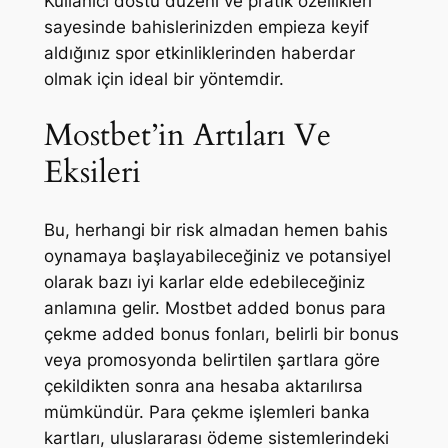
Kullanıcı dostu düzeni ve pratik özellikleri
sayesinde bahislerinizden empieza keyif
aldığınız spor etkinliklerinden haberdar
olmak için ideal bir yöntemdir.
Mostbet’in Artıları Ve
Eksileri
Bu, herhangi bir risk almadan hemen bahis
oynamaya başlayabileceğiniz ve potansiyel
olarak bazı iyi karlar elde edebileceğiniz
anlamına gelir. Mostbet added bonus para
çekme added bonus fonları, belirli bir bonus
veya promosyonda belirtilen şartlara göre
çekildikten sonra ana hesaba aktarılırsa
mümkündür. Para çekme işlemleri banka
kartları, uluslararası ödeme sistemlerindeki