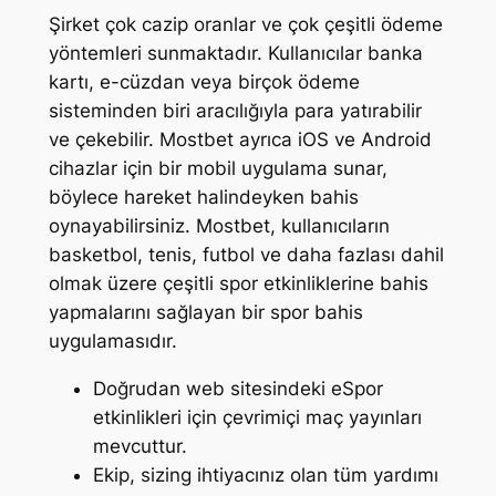
Şirket çok cazip oranlar ve çok çeşitli ödeme
yöntemleri sunmaktadır. Kullanıcılar banka
kartı, e-cüzdan veya birçok ödeme
sisteminden biri aracılığıyla para yatırabilir
ve çekebilir. Mostbet ayrıca iOS ve Android
cihazlar için bir mobil uygulama sunar,
böylece hareket halindeyken bahis
oynayabilirsiniz. Mostbet, kullanıcıların
basketbol, tenis, futbol ve daha fazlası dahil
olmak üzere çeşitli spor etkinliklerine bahis
yapmalarını sağlayan bir spor bahis
uygulamasıdır.
Doğrudan web sitesindeki eSpor
etkinlikleri için çevrimiçi maç yayınları
mevcuttur.
Ekip, sizing ihtiyacınız olan tüm yardımı