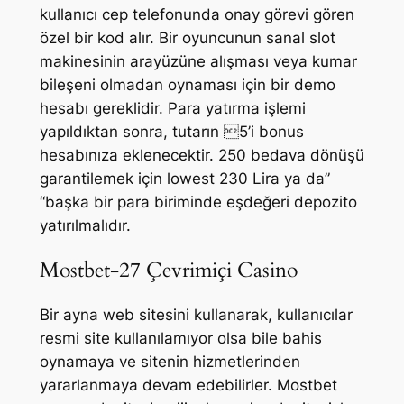
kullanıcı cep telefonunda onay görevi gören
özel bir kod alır. Bir oyuncunun sanal slot
makinesinin arayüzüne alışması veya kumar
bileşeni olmadan oynaması için bir demo
hesabı gereklidir. Para yatırma işlemi
yapıldıktan sonra, tutarın 5’i bonus
hesabınıza eklenecektir. 250 bedava dönüşü
garantilemek için lowest 230 Lira ya da”
“başka bir para biriminde eşdeğeri depozito
yatırılmalıdır.
Mostbet-27 Çevrimiçi Casino
Bir ayna web sitesini kullanarak, kullanıcılar
resmi site kullanılamıyor olsa bile bahis
oynamaya ve sitenin hizmetlerinden
yararlanmaya devam edebilirler. Mostbet