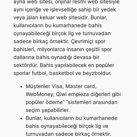
ayna web sitesi, orijinal resmi web sitesiyle
aynı içeriğe ve işlevselliğe sahip bir yedek
veya jalan keluar web sitesidir. Bunlar,
kullanıcıların bu kumarhanede bahis
oynayabileceği birçok lig ve turnuvadan
sadece birkaç örnektir. Çevrimiçi spor
bahisleri, milyonlarca insanın çeşitli spor
dallarına bahis oynadığı devasa bir
sektördür. Bahis yapılabilecek en popüler
sporlar futbol, ​​basketbol ve beyzboldur.
Müşteriler Visa, Master card,
WebMoney, Qiwi empieza diğerleri gibi
popüler ödeme” “sistemleri arasından
seçim yapabilirler.
Bunlar, kullanıcıların bu kumarhanede
bahis oynayabileceği birçok lig ve
turnuvadan sadece birkaç örnektir.