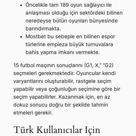
Öncelikle tam 189 oyun sağlayıcı ile
anlaşması olduğu için sektördeki bilinen
neredeyse bütün oyunları bünyesinde
barındırmakta.
Mostbet bu sebeple en bilinen espor
türlerine empieza büyük turnuvalara
bahis yapma imkanı vermekte.
15 futbol maçının sonuçlarını (G1, X,” “G2)
seçmeleri gerekmektedir. Oyuncular kendi
varyantlarını oluşturabilir, rastgele seçim
yapabilir veya çoğunluğun seçimine göre bir
seçim yapabilirler. Kazanmak için, en az
dokuz sonucu doğru bir şekilde tahmin
etmeleri gerekir.
Türk Kullanıcılar Için