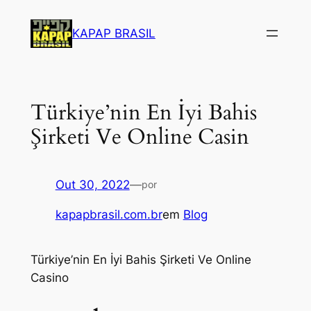
Saltar
para
KAPAP BRASIL
o
conteúdo
Türkiye’nin En İyi Bahis
Şirketi Ve Online Casin
Out 30, 2022
—
por
kapapbrasil.com.br
em
Blog
Türkiye’nin En İyi Bahis Şirketi Ve Online
Casino