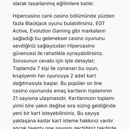
olarak tasarlanmış eğitimlere katılır.
Hipercasino canlı casino bölümünde yüzden
fazla Blackjack oyunu bulabilirsiniz. EGT
Active, Evolution Gaming gibi markaların
sağladığı bu geleneksel casino oyununu
sevdiğiniz sağlayıcıdan Hipercasino
güvencesi ile rahatlıkla oynayabilirsiniz.
Sorusunun cevabı için işte detaylar;
Toplamda 7 kişi ile oynanan bu oyun,
krupiyenin her oyuncuya 2 adet kart
dağıtmasıyla başlar. Bu popüler on line
casino oyununda amaç kartların toplamının
21 sayısına ulaşmasıdır. Kartlarınızın toplamı
yirmi bire yakın değilse sıra sizing geldiğinde
yeni bir kart isteyebilirsiniz. Bu sayıya
yaklaşana kadar kart isteme hakkınız vardır
ancak twenty one sayısını geçtiğiniz takdirde