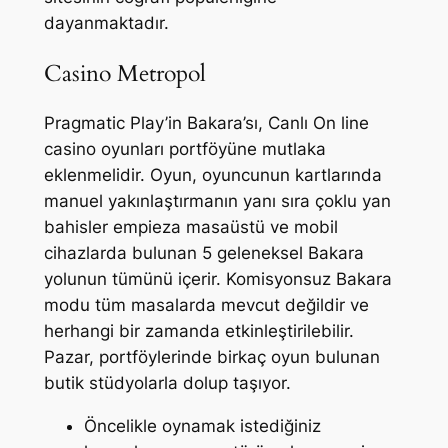
dayanmaktadır.
Casino Metropol
Pragmatic Play’in Bakara’sı, Canlı On line
casino oyunları portföyüne mutlaka
eklenmelidir. Oyun, oyuncunun kartlarında
manuel yakınlaştırmanın yanı sıra çoklu yan
bahisler empieza masaüstü ve mobil
cihazlarda bulunan 5 geleneksel Bakara
yolunun tümünü içerir. Komisyonsuz Bakara
modu tüm masalarda mevcut değildir ve
herhangi bir zamanda etkinleştirilebilir.
Pazar, portföylerinde birkaç oyun bulunan
butik stüdyolarla dolup taşıyor.
Öncelikle oynamak istediğiniz