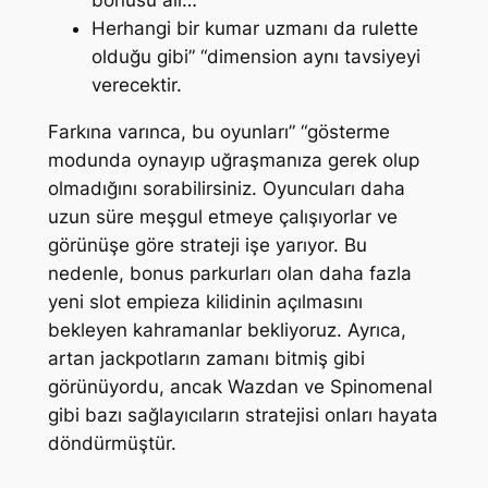
Herhangi bir kumar uzmanı da rulette
olduğu gibi” “dimension aynı tavsiyeyi
verecektir.
Farkına varınca, bu oyunları” “gösterme
modunda oynayıp uğraşmanıza gerek olup
olmadığını sorabilirsiniz. Oyuncuları daha
uzun süre meşgul etmeye çalışıyorlar ve
görünüşe göre strateji işe yarıyor. Bu
nedenle, bonus parkurları olan daha fazla
yeni slot empieza kilidinin açılmasını
bekleyen kahramanlar bekliyoruz. Ayrıca,
artan jackpotların zamanı bitmiş gibi
görünüyordu, ancak Wazdan ve Spinomenal
gibi bazı sağlayıcıların stratejisi onları hayata
döndürmüştür.