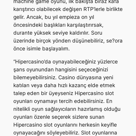
machine game oyunu, ilk bakışta biraz kafa
karıştırıcı olabilecek değişen RTP’lerle birlikte
gelir. Ancak, bu yıl empieza on yıl
öncesindeki başlıkları karşılaştırırsak,
durante yüksek seviye kaldırılır. Soru
üzerinde birçok yönden düşünebiliriz, se?ora
önce isimle başlayalım.
“Hipercasino’da oynayabileceğiniz yüzlerce
şans oyunundan hangisini seçeceğinizi
bilemeyebilirsiniz. Casino dünyasına yeni
katılan veya daha hızlı kazanç elde etmek
talep eden bir üyeyseniz Hipercasino slot
oyunları oynamayı tercih edebilirsiniz. En
nitelikli oyun sağlayıcıların hazırlamış olduğu
oyunları özenle seçerek sizlere sunan
Hipercasino slot oyunlarını herkesin keyifle
oynayacağını söyleyebiliriz. Slot oyunlarına