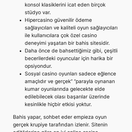
konsol klasiklerini icat eden birçok
stüdyo var.
Hipercasino güvenilir ödeme
sağlayıcıları ve kaliteli oyun sağlayıcıları
ile kullanıcılara çok özel casino
deneyimi yaşatan bir bahis sitesidir.
Daha önce de bahsettiğimiz gibi, çeşitli
becerilerdeki oyuncular için harika bir
opsiyondur.
Sosyal casino oyunları sadece eğlence
amaçlıdır ve gerçek” “parayla oynanan
kumar oyunlarında gelecekte elde
edilebilecek olası başarılar üzerinde
kesinlikle hiçbir etkisi yoktur.
Bahis yapar, sohbet eder empieza oyun
gerçek krupiye tarafından izlenir. Sitenin