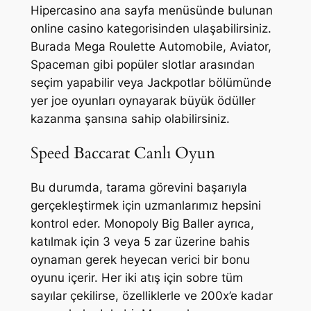
Hipercasino ana sayfa menüsünde bulunan
online casino kategorisinden ulaşabilirsiniz.
Burada Mega Roulette Automobile, Aviator,
Spaceman gibi popüler slotlar arasından
seçim yapabilir veya Jackpotlar bölümünde
yer joe oyunları oynayarak büyük ödüller
kazanma şansına sahip olabilirsiniz.
Speed Baccarat Canlı Oyun
Bu durumda, tarama görevini başarıyla
gerçekleştirmek için uzmanlarımız hepsini
kontrol eder. Monopoly Big Baller ayrıca,
katılmak için 3 veya 5 zar üzerine bahis
oynaman gerek heyecan verici bir bonu
oyunu içerir. Her iki atış için sobre tüm
sayılar çekilirse, özelliklerle ve 200x’e kadar