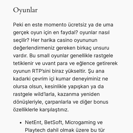
Oyunlar
Peki en este momento ücretsiz ya de uma
gerçek oyun için en faydal? oyunlar nasıl
seçilir? Her harika casino oyununun
değerlendirmeniz gereken birkaç unsuru
vardır. Bu small oyunlar genellikle rastgele
tetiklenir ve uvant para ve eğlence getirerek
oyunun RTP’sini biraz yükseltir. Şu ana
kadarki çevrim içi kumar deneyiminiz ne
olursa olsun, kesinlikle yapışkan ya da
rastgele wild’larla, kazanma yeniden
dönüşleriyle, çarpanlarla ve diğer bonus
özelliklerle karşılaştınız.
NetEnt, BetSoft, Microgaming ve
Playtech dahil olmak üzere bu tür