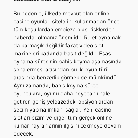
Bu nedenle, ülkede mevcut olan online
casino oyunları sitelerini kullanmadan önce
tüm koşullardan empieza olası risklerden
haberdar olmanız önemlidir. Rulet oynamak
da karmaşık değildir fakat video slot
makineleri kadar da basit değildir. Esas
oynama sürecinin bahis koyma aşamasında
sona ermesi açısından bu iki oyun türü
arasında benzerlik görmek de mümkündür.
Aynı zamanda, bahis koyma süreci
oyunculara, oyunu daha heyecanlı hale
getiren geniş yelpazedeki opsiyonlardan
seçim yapma imkânı sağlar. Yeni casino
slotları bizim ve diğer tüm gerçek online
kumar hayranlarının ilgisini çekmeye devam
edecek.