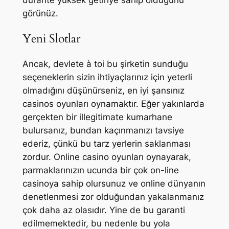
görünüz.
Yeni Slotlar
Ancak, devlete à toi bu şirketin sunduğu
seçeneklerin sizin ihtiyaçlarınız için yeterli
olmadığını düşünürseniz, en iyi şansınız
casinos oyunları oynamaktır. Eğer yakınlarda
gerçekten bir illegitimate kumarhane
bulursanız, bundan kaçınmanızı tavsiye
ederiz, çünkü bu tarz yerlerin saklanması
zordur. Online casino oyunları oynayarak,
parmaklarınızın ucunda bir çok on-line
casinoya sahip olursunuz ve online dünyanın
denetlenmesi zor olduğundan yakalanmanız
çok daha az olasıdır. Yine de bu garanti
edilmemektedir, bu nedenle bu yola