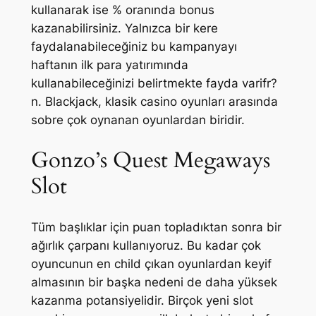
kullanarak ise % oranında bonus
kazanabilirsiniz. Yalnızca bir kere
faydalanabileceğiniz bu kampanyayı
haftanın ilk para yatırımında
kullanabileceğinizi belirtmekte fayda varifr?
n. Blackjack, klasik casino oyunları arasında
sobre çok oynanan oyunlardan biridir.
Gonzo’s Quest Megaways
Slot
Tüm başlıklar için puan topladıktan sonra bir
ağırlık çarpanı kullanıyoruz. Bu kadar çok
oyuncunun en child çıkan oyunlardan keyif
almasının bir başka nedeni de daha yüksek
kazanma potansiyelidir. Birçok yeni slot