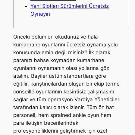
Yeni Slotları Sürümlerini Ücretsiz
Oynayın
Önceki bölümleri okudunuz ve hala
kumarhane oyunlarını ücretsiz oynama yolu
konusunda emin değil misiniz? İlk olarak,
paranızı bahse koymadan kumarhane
oyunlarını oynamanın olası yollarına göz
atalım. Bayiler üstün standartlara göre
eğitilir, karıştırıcılardan oluşan bir ekip terme
conseillé oyunlarının kesintisiz çalışmasını
sağlar ve tüm operasyon Vardiya Yöneticileri
tarafından kalıcı olarak izlenir. Tüm ön hat
personeli, hem sprained ankle oyun hem
para iletişim becerilerindeki
profesyonelliklerini geliştirmek için özel