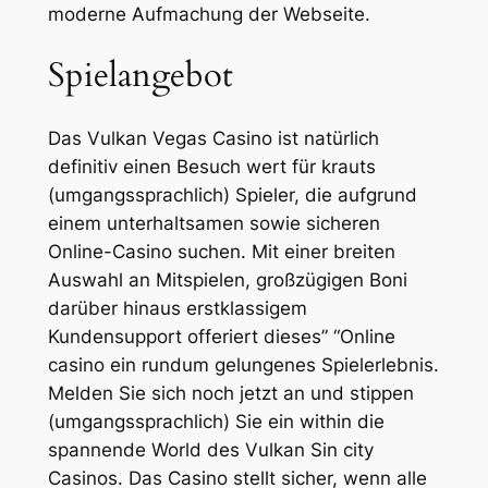
moderne Aufmachung der Webseite.
Spielangebot
Das Vulkan Vegas Casino ist natürlich
definitiv einen Besuch wert für krauts
(umgangssprachlich) Spieler, die aufgrund
einem unterhaltsamen sowie sicheren
Online-Casino suchen. Mit einer breiten
Auswahl an Mitspielen, großzügigen Boni
darüber hinaus erstklassigem
Kundensupport offeriert dieses” “Online
casino ein rundum gelungenes Spielerlebnis.
Melden Sie sich noch jetzt an und stippen
(umgangssprachlich) Sie ein within die
spannende World des Vulkan Sin city
Casinos. Das Casino stellt sicher, wenn alle