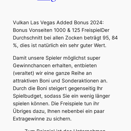
Vulkan Las Vegas Added Bonus 2024:
Bonus Vonseiten 1000 & 125 Freispiel
Der
Durchschnitt bei allen Zocken beträgt 95, 84
%, dies ist natürlich ein sehr guter Wert.
Damit unsere Spieler möglichst super
Gewinnchancen erhalten, entbieten
(veraltet) wir eine ganze Reihe an
attraktiven Boni und Sonderaktionen an.
Durch die Boni steigert gegenseitig Ihr
Spielbudget, sodass Sie ein wenig länger
spielen können. Die Freispiele tun ihr
Übriges dazu, Ihnen nebenbei ein paar
Extragewinne zu sichern.