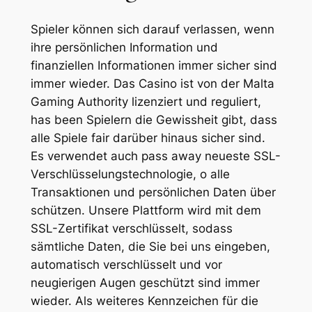
Spieler können sich darauf verlassen, wenn
ihre persönlichen Information und
finanziellen Informationen immer sicher sind
immer wieder. Das Casino ist von der Malta
Gaming Authority lizenziert und reguliert,
has been Spielern die Gewissheit gibt, dass
alle Spiele fair darüber hinaus sicher sind.
Es verwendet auch pass away neueste SSL-
Verschlüsselungstechnologie, o alle
Transaktionen und persönlichen Daten über
schützen. Unsere Plattform wird mit dem
SSL-Zertifikat verschlüsselt, sodass
sämtliche Daten, die Sie bei uns eingeben,
automatisch verschlüsselt und vor
neugierigen Augen geschützt sind immer
wieder. Als weiteres Kennzeichen für die