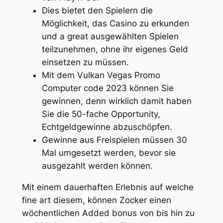
Dies bietet den Spielern die
Möglichkeit, das Casino zu erkunden
und a great ausgewählten Spielen
teilzunehmen, ohne ihr eigenes Geld
einsetzen zu müssen.
Mit dem Vulkan Vegas Promo
Computer code 2023 können Sie
gewinnen, denn wirklich damit haben
Sie die 50-fache Opportunity,
Echtgeldgewinne abzuschöpfen.
Gewinne aus Freispielen müssen 30
Mal umgesetzt werden, bevor sie
ausgezahlt werden können.
Mit einem dauerhaften Erlebnis auf welche
fine art diesem, können Zocker einen
wöchentlichen Added bonus von bis hin zu