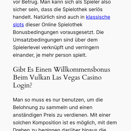
vor Betrug. Man kann sich als Spieler also
sicher sein, dass die Spielothek seriös
handelt. Natürlich sind auch in
klassische
slots
dieser Online Spielothek
Bonusbedingungen vorausgesetzt. Die
Umsatzbedingungen sind über dem
Spielerlevel verknüpft und verringern
einander, je mehr person spielt.
Gibt Es Einen Willkommensbonus
Beim Vulkan Las Vegas Casino
Login?
Man so muss es nur benutzen, um die
Belohnung zu sammeln und einen
anständigen Preis zu verdienen. Mit einer
solchen Komposition ist es möglich, mit dem
Drehen zu beginnen darüber hinaus die