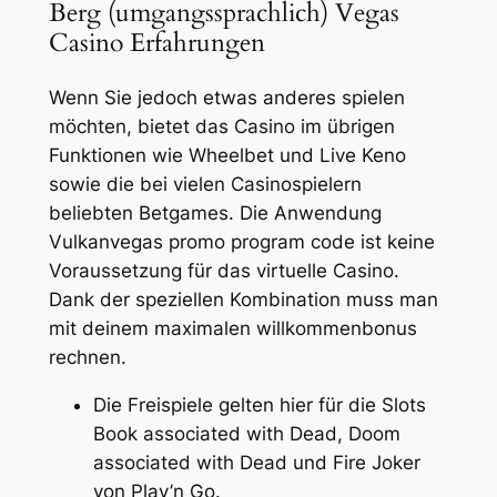
Berg (umgangssprachlich) Vegas
Casino Erfahrungen
Wenn Sie jedoch etwas anderes spielen
möchten, bietet das Casino im übrigen
Funktionen wie Wheelbet und Live Keno
sowie die bei vielen Casinospielern
beliebten Betgames. Die Anwendung
Vulkanvegas promo program code ist keine
Voraussetzung für das virtuelle Casino.
Dank der speziellen Kombination muss man
mit deinem maximalen willkommenbonus
rechnen.
Die Freispiele gelten hier für die Slots
Book associated with Dead, Doom
associated with Dead und Fire Joker
von Play’n Go.