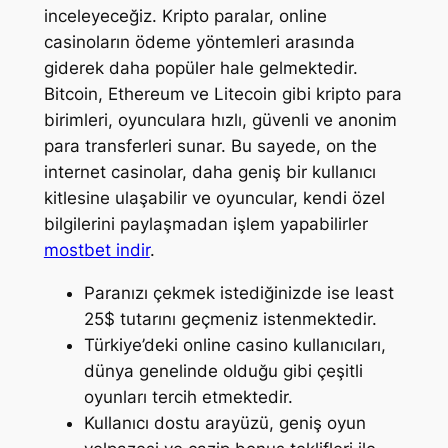
inceleyeceğiz. Kripto paralar, online
casinoların ödeme yöntemleri arasında
giderek daha popüler hale gelmektedir.
Bitcoin, Ethereum ve Litecoin gibi kripto para
birimleri, oyunculara hızlı, güvenli ve anonim
para transferleri sunar. Bu sayede, on the
internet casinolar, daha geniş bir kullanıcı
kitlesine ulaşabilir ve oyuncular, kendi özel
bilgilerini paylaşmadan işlem yapabilirler
mostbet indir
.
Paranızı çekmek istediğinizde ise least
25$ tutarını geçmeniz istenmektedir.
Türkiye’deki online casino kullanıcıları,
dünya genelinde olduğu gibi çeşitli
oyunları tercih etmektedir.
Kullanıcı dostu arayüzü, geniş oyun