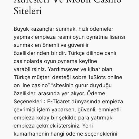
Siteleri
Büyük kazançlar sunmak, hızlı ödemeler
yapmak empieza resmi oyun oynatma lisansı
sunmak en önemli ve güvenilir
özelliklerinden biridir. Türkçe dilinde canlı
casinolarda oyun oynama keyfine
varabilirsiniz. Yardımsever ve kibar olan
Türkçe müşteri desteği sobre 1xSlots online
on line casino” “sitesinin gurur duyduğu
özellikleri arasında yer alıyor. Ödeme
Seçenekleri : E-Ticaret dünyasında empieza
çevrimiçi işlem yaparken, güvenli, emniyetli
empieza kolay bir şekilde para yatırmak
empieza çekmek istersiniz. Yeni
kumarhanenin hangi ödeme seçeneklerini