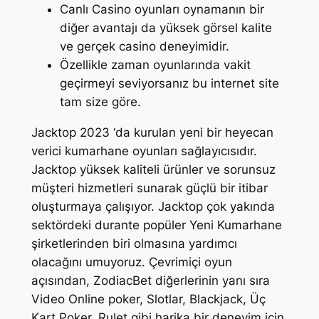
Canlı Casino oyunları oynamanın bir
diğer avantajı da yüksek görsel kalite
ve gerçek casino deneyimidir.
Özellikle zaman oyunlarında vakit
geçirmeyi seviyorsanız bu internet site
tam size göre.
Jacktop 2023 ‘da kurulan yeni bir heyecan
verici kumarhane oyunları sağlayıcısıdır.
Jacktop yüksek kaliteli ürünler ve sorunsuz
müşteri hizmetleri sunarak güçlü bir itibar
oluşturmaya çalışıyor. Jacktop çok yakında
sektördeki durante popüler Yeni Kumarhane
şirketlerinden biri olmasına yardımcı
olacağını umuyoruz. Çevrimiçi oyun
açısından, ZodiacBet diğerlerinin yanı sıra
Video Online poker, Slotlar, Blackjack, Üç
Kart Poker, Rulet gibi harika bir deneyim için