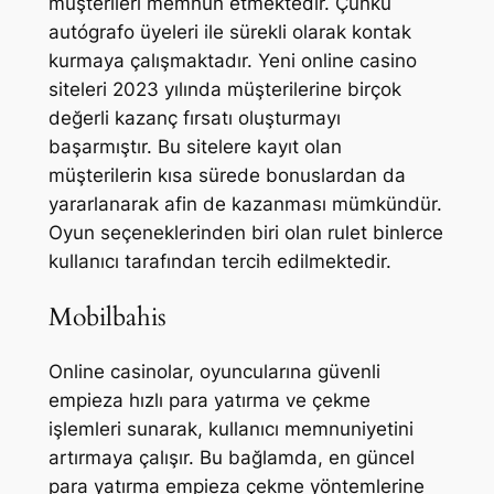
müşterileri memnun etmektedir. Çünkü
autógrafo üyeleri ile sürekli olarak kontak
kurmaya çalışmaktadır. Yeni online casino
siteleri 2023 yılında müşterilerine birçok
değerli kazanç fırsatı oluşturmayı
başarmıştır. Bu sitelere kayıt olan
müşterilerin kısa sürede bonuslardan da
yararlanarak afin de kazanması mümkündür.
Oyun seçeneklerinden biri olan rulet binlerce
kullanıcı tarafından tercih edilmektedir.
Mobilbahis
Online casinolar, oyuncularına güvenli
empieza hızlı para yatırma ve çekme
işlemleri sunarak, kullanıcı memnuniyetini
artırmaya çalışır. Bu bağlamda, en güncel
para yatırma empieza çekme yöntemlerine