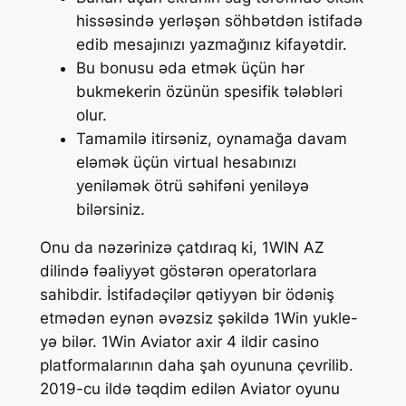
hissəsində yerləşən söhbətdən istifadə
edib mesajınızı yazmağınız kifayətdir.
Bu bonusu əda etmək üçün hər
bukmekerin özünün spesifik tələbləri
olur.
Tamamilə itirsəniz, oynamağa davam
eləmək üçün virtual hesabınızı
yeniləmək ötrü səhifəni yeniləyə
bilərsiniz.
Onu da nəzərinizə çatdıraq ki, 1WIN AZ
dilində fəaliyyət göstərən operatorlara
sahibdir. İstifadəçilər qətiyyən bir ödəniş
etmədən eynən əvəzsiz şəkildə 1Win yukle-
yə bilər. 1Win Aviator axir 4 ildir casino
platformalarının daha şah oyununa çevrilib.
2019-cu ildə təqdim edilən Aviator oyunu