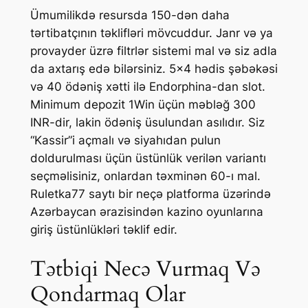
Ümumilikdə resursda 150-dən daha
tərtibatçının təklifləri mövcuddur. Janr və ya
provayder üzrə filtrlər sistemi mal və siz adla
da axtarış edə bilərsiniz. 5×4 hədis şəbəkəsi
və 40 ödəniş xətti ilə Endorphina-dan slot.
Minimum depozit 1Win üçün məbləğ 300
INR-dir, lakin ödəniş üsulundan asılıdır. Siz
“Kassir”i açmalı və siyahıdan pulun
doldurulması üçün üstünlük verilən variantı
seçməlisiniz, onlardan təxminən 60-ı mal.
Ruletka77 saytı bir neçə platforma üzərində
Azərbaycan ərazisindən kazino oyunlarına
giriş üstünlükləri təklif edir.
Tətbiqi Necə Vurmaq Və
Qondarmaq Olar