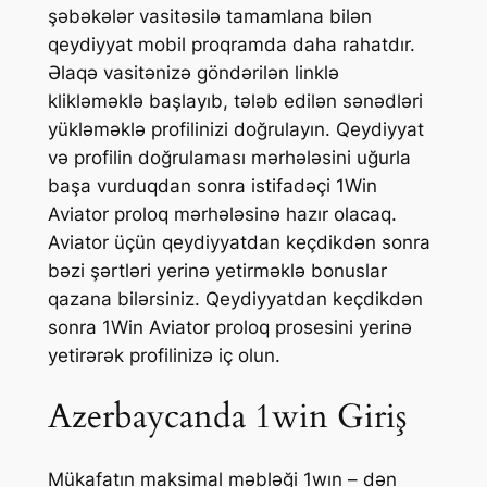
şəbəkələr vasitəsilə tamamlana bilən
qeydiyyat mobil proqramda daha rahatdır.
Əlaqə vasitənizə göndərilən linklə
klikləməklə başlayıb, tələb edilən sənədləri
yükləməklə profilinizi doğrulayın. Qeydiyyat
və profilin doğrulaması mərhələsini uğurla
başa vurduqdan sonra istifadəçi 1Win
Aviator proloq mərhələsinə hazır olacaq.
Aviator üçün qeydiyyatdan keçdikdən sonra
bəzi şərtləri yerinə yetirməklə bonuslar
qazana bilərsiniz. Qeydiyyatdan keçdikdən
sonra 1Win Aviator proloq prosesini yerinə
yetirərək profilinizə iç olun.
Azerbaycanda 1win Giriş
Mükafatın maksimal məbləği 1wın – dən