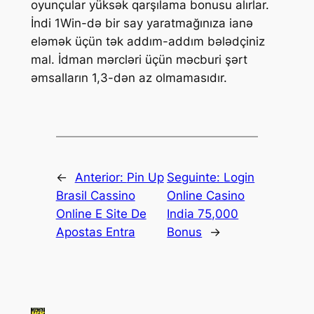
oyunçular yüksək qarşılama bonusu alırlar.
İndi 1Win-də bir say yaratmağınıza ianə
eləmək üçün tək addım-addım bələdçiniz
mal. İdman mərcləri üçün məcburi şərt
əmsalların 1,3-dən az olmamasıdır.
←
Anterior:
Pin Up
Seguinte:
Login
Brasil Cassino
Online Casino
Online E Site De
India 75,000
Apostas Entra
Bonus
→