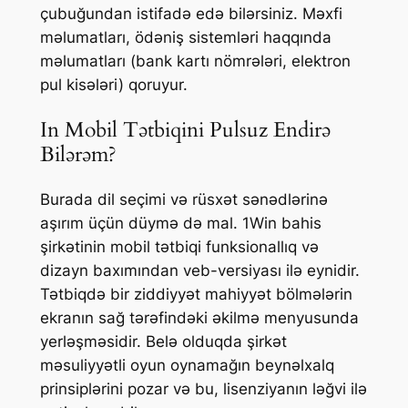
çubuğundan istifadə edə bilərsiniz. Məxfi
məlumatları, ödəniş sistemləri haqqında
məlumatları (bank kartı nömrələri, elektron
pul kisələri) qoruyur.
In Mobil Tətbiqini Pulsuz Endirə
Bilərəm?
Burada dil seçimi və rüsxət sənədlərinə
aşırım üçün düymə də mal. 1Win bahis
şirkətinin mobil tətbiqi funksionallıq və
dizayn baxımından veb-versiyası ilə eynidir.
Tətbiqdə bir ziddiyyət mahiyyət bölmələrin
ekranın sağ tərəfindəki əkilmə menyusunda
yerləşməsidir. Belə olduqda şirkət
məsuliyyətli oyun oynamağın beynəlxalq
prinsiplərini pozar və bu, lisenziyanın ləğvi ilə